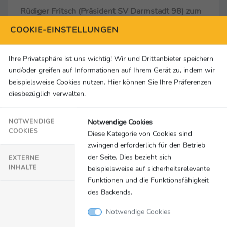
Rüdiger Fritsch (Präsident SV Darmstadt 98) zum
Spiel:
„Das war so katastrophal, dass es schon
COOKIE-EINSTELLUNGEN
wieder in der Katastrophe einfach zu erklären ist,
weil das waren ja individuelle Blackouts.“
Ihre Privatsphäre ist uns wichtig! Wir und Drittanbieter speichern
und/oder greifen auf Informationen auf Ihrem Gerät zu, indem wir
Torsten Lieberknecht (Trainer SV Darmstadt 98)
beispielsweise Cookies nutzen. Hier können Sie Ihre Präferenzen
zum Spiel:
„Was habe ich der Mannschaft in der
diesbezüglich verwalten.
Halbzeit gesagt? Dass wir das Spiel mit Stolz
beenden sollten und wir uns klar sein müssen,
Notwendige Cookies
NOTWENDIGE
COOKIES
Diese Kategorie von Cookies sind
dass wir hier in der ersten Halbzeit das Spiel
zwingend erforderlich für den Betrieb
komplett verkackt haben.“
der Seite. Dies bezieht sich
EXTERNE
INHALTE
beispielsweise auf sicherheitsrelevante
Marcel Schuhen (Torhüter SV Darmstadt 98) ...
Funktionen und die Funktionsfähigkeit
... zum Spiel:
„Es waren gefühlt in allen
des Backends.
Mannschaftsteilen in den ersten 45 Minuten
Notwendige Cookies
unglaubliche individuelle Fehler, die dann auch