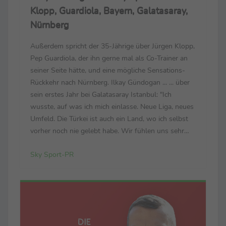
Klopp, Guardiola, Bayern, Galatasaray,
Nürnberg
Außerdem spricht der 35-Jährige über Jürgen Klopp,
Pep Guardiola, der ihn gerne mal als Co-Trainer an
seiner Seite hätte, und eine mögliche Sensations-
Rückkehr nach Nürnberg. Ilkay Gündogan ... ... über
sein erstes Jahr bei Galatasaray Istanbul: "Ich
wusste, auf was ich mich einlasse. Neue Liga, neues
Umfeld. Die Türkei ist auch ein Land, wo ich selbst
vorher noch nie gelebt habe. Wir fühlen uns sehr
wohl. Wir sind sehr glücklich in der Stadt. Der Klub
Sky Sport-PR
hat ein enormes Potenzial, ...