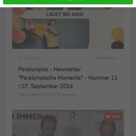
Paralympics
07.09.2024
Paralympics - Newsletter
"Paralympische Momente" - Nummer 11
/ 07. September 2024
Team Deutschland Paralympics
Video