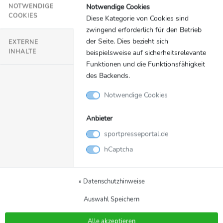
Notwendige Cookies
NOTWENDIGE
COOKIES
Diese Kategorie von Cookies sind
zwingend erforderlich für den Betrieb
der Seite. Dies bezieht sich
EXTERNE
INHALTE
beispielsweise auf sicherheitsrelevante
Ausgabe 08 SPP.png
Funktionen und die Funktionsfähigkeit
-
des Backends.
Download
Notwendige Cookies
Anbieter
sportpresseportal.de
Mehr von Team Deutschland
Paralympics
hCaptcha
» Alle Meldungen
» Datenschutzhinweise
Auswahl Speichern
Alle akzeptieren