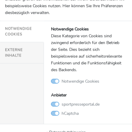
beispielsweise Cookies nutzen. Hier können Sie Ihre Präferenzen
© bwin
diesbezüglich verwalten.
Notwendige Cookies
NOTWENDIGE
COOKIES
Diese Kategorie von Cookies sind
zwingend erforderlich für den Betrieb
der Seite. Dies bezieht sich
EXTERNE
INHALTE
beispielsweise auf sicherheitsrelevante
Funktionen und die Funktionsfähigkeit
des Backends.
Notwendige Cookies
Zur Pressemappe
Anbieter
sportpresseportal.de
Kontakt
hCaptcha
bwin
Suite, Atlantic Suites, Europort Avenue 6
GB-C92801 Gibraltar