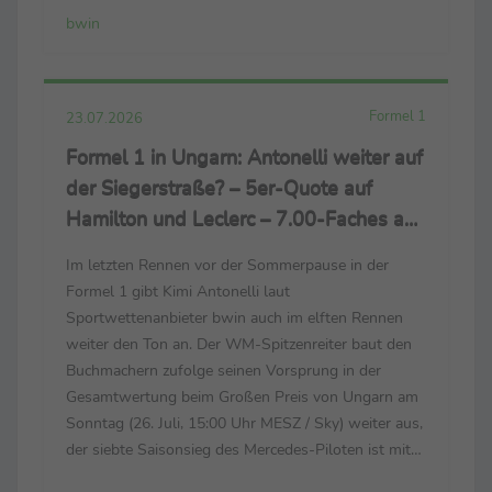
bwin
wieder um Titel mitzuspielen. Für die
Europameisterschaft 2028 in ...
Formel 1
23.07.2026
Formel 1 in Ungarn: Antonelli weiter auf
der Siegerstraße? – 5er-Quote auf
Hamilton und Leclerc – 7.00-Faches auf
Ende der Russell-Pechsträhne
Im letzten Rennen vor der Sommerpause in der
Formel 1 gibt Kimi Antonelli laut
Sportwettenanbieter bwin auch im elften Rennen
weiter den Ton an. Der WM-Spitzenreiter baut den
Buchmachern zufolge seinen Vorsprung in der
Gesamtwertung beim Großen Preis von Ungarn am
Sonntag (26. Juli, 15:00 Uhr MESZ / Sky) weiter aus,
der siebte Saisonsieg des Mercedes-Piloten ist mit
Quote 2.60 notiert. Zum engen Favoritenkreis auf