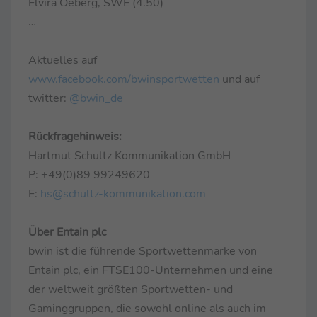
Elvira Oeberg, SWE (4.50)
…
Aktuelles auf
www.facebook.com/bwinsportwetten
und auf
twitter:
@bwin_de
Rückfragehinweis:
Hartmut Schultz Kommunikation GmbH
P: +49(0)89 99249620
E:
hs@schultz-kommunikation.com
Über Entain plc
bwin ist die führende Sportwettenmarke von
Entain plc, ein FTSE100-Unternehmen und eine
der weltweit größten Sportwetten- und
Gaminggruppen, die sowohl online als auch im