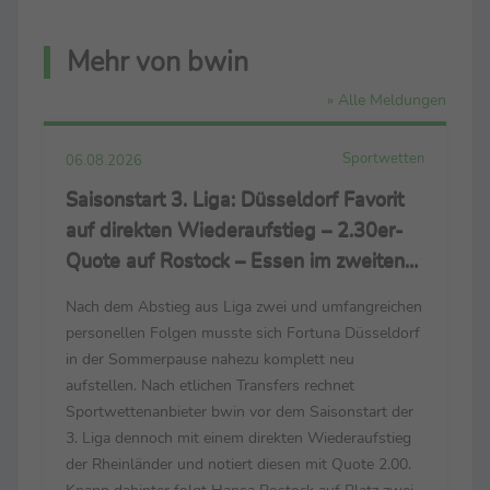
Mehr von bwin
» Alle Meldungen
Sportwetten
06.08.2026
Saisonstart 3. Liga: Düsseldorf Favorit
auf direkten Wiederaufstieg – 2.30er-
Quote auf Rostock – Essen im zweiten
Versuch in Liga zwei?
Nach dem Abstieg aus Liga zwei und umfangreichen
personellen Folgen musste sich Fortuna Düsseldorf
in der Sommerpause nahezu komplett neu
aufstellen. Nach etlichen Transfers rechnet
Sportwettenanbieter bwin vor dem Saisonstart der
3. Liga dennoch mit einem direkten Wiederaufstieg
der Rheinländer und notiert diesen mit Quote 2.00.
Knapp dahinter folgt Hansa Rostock auf Platz zwei