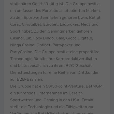
stationären Geschäft tätig ist. Die Gruppe besitzt
ein umfassendes Portfolio an etablierten Marken.
Zu den Sportwettenmarken gehören bwin, Bet.pt,
Coral, Crystalbet, Eurobet, Ladbrokes, Neds und
Sportingbet. Zu den Gamingmarken gehören
CasinoClub, Foxy Bingo, Gala, Gioco Digitale,
Ninga Casino, Optibet, Partypoker und
PartyCasino. Die Gruppe besitzt eine properitäre
Technologie für alle ihre Kernproduktvertikalen
und bietet zusätzlich zu ihrem B2C-Geschäft
Dienstleistungen für eine Reihe von Drittkunden
auf B2B-Basis an.
Die Gruppe hat ein 50/50-Joint-Venture, BetMGM,
ein führendes Unternehmen im Bereich
Sportwetten und iGaming in den USA. Entain
stellt die Technologie und die Fähigkeiten zur
Verfügung, die BetMGM stark machen, sowie