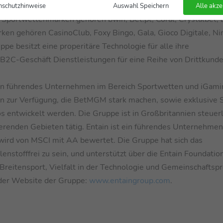
s auch im stationären Geschäft tätig ist. Die Gruppe besitzt 
nschutzhinweise
Auswahl Speichern
Alle akze
 Sportwettenmarken gehören bwin, Bet.pt, Coral, Crystalbet, 
en gehören CasinoClub, Foxy Bingo, Gala, Gioco Digitale, Ni
pe besitzt eine properitäre Technologie für alle ihre
m B2C-Geschäft Dienstleistungen für eine Reihe von Drittkunde
in führendes Unternehmen im Bereich Sportwetten und iGami
ten zur Verfügung, die BetMGM stark machen, sowie exklusive 
os entwickelt werden. Die Gruppe ist in Großbritannien steuerl
ierenden Gebieten tätig. Entain ist ein führendes Unternehmen
ird von MSCI mit AA bewertet. Die Gruppe hat sich das
lenstofffrei zu sein, und unterstützt über die Entain Foundatio
g, Breitensport, Vielfalt in der Technologie und Gemeinschaftsp
 der Website der Gruppe:
www.entaingroup.com
.