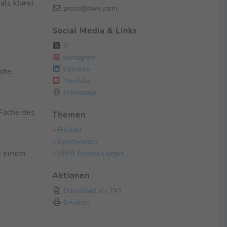
als klarer
press@bwin.com
Social Media & Links
X
Instagram
LinkedIn
uote
YouTube
Homepage
-Fache des
Themen
» Fußball
» Sportwetten
» UEFA Europa League
i einem
Aktionen
Download als TXT
Drucken