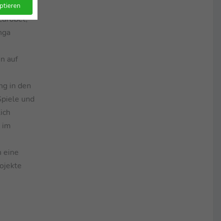
ein
ptieren
Eurobet,
nga
n auf
ng in den
Spiele und
ich
 im
n eine
rojekte