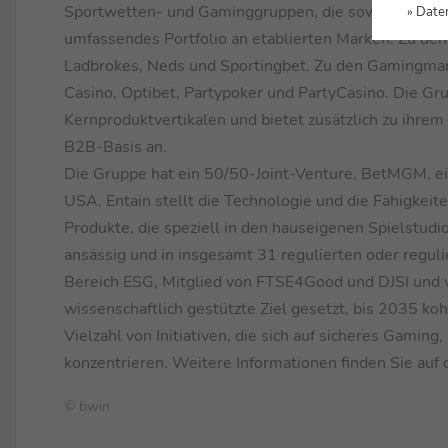
Sportwetten- und Gaminggruppen, die sowohl online al
» Date
umfassendes Portfolio an etablierten Marken. Zu den
Ladbrokes, Neds und Sportingbet. Zu den Gamingmark
Casino, Optibet, Partypoker und PartyCasino. Die Grup
Kernproduktvertikalen und bietet zusätzlich zu ihre
B2B-Basis an.
Die Gruppe hat ein 50/50-Joint-Venture, BetMGM, e
USA. Entain stellt die Technologie und die Fähigkei
Produkte, die speziell in den hauseigenen Spielstudi
ansässig und in insgesamt 31 regulierten oder regul
Bereich ESG, Mitglied von FTSE4Good und DJSI und w
wissenschaftlich gestützte Ziel gesetzt, bis 2035 koh
Vielzahl von Initiativen, die sich auf sicheres Gamin
konzentrieren. Weitere Informationen finden Sie auf
© bwin