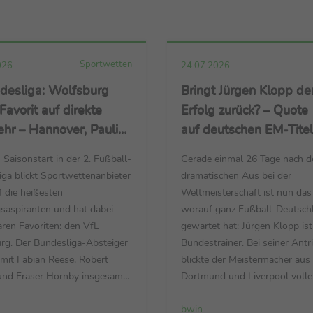
Sportwetten
026
24.07.2026
desliga: Wolfsburg
Bringt Jürgen Klopp de
 Favorit auf direkte
Erfolg zurück? – Quote
hr – Hannover, Pauli
auf deutschen EM-Titel
eidenheim erste
DFB-Team in der
Saisonstart in der 2. Fußball-
Gerade einmal 26 Tage nach 
ger – Aufstiegs-Quote
Verfolgerrolle hinter Tr
ga blickt Sportwettenanbieter
dramatischen Aus bei der
auf Bochum
Weltmeister Spanien
 die heißesten
Weltmeisterschaft ist nun das o
saspiranten und hat dabei
worauf ganz Fußball-Deutsch
aren Favoriten: den VfL
gewartet hat: Jürgen Klopp is
rg. Der Bundesliga-Absteiger
Bundestrainer. Bei seiner Antr
 mit Fabian Reese, Robert
blickte der Meistermacher aus
 und Fraser Hornby insgesamt
Dortmund und Liverpool volle
itliga-Scorerpunkte
Tatendrang in die Zukunft und
bwin
ft und ist mit Meister-Quote
versprach, alles für den maxi