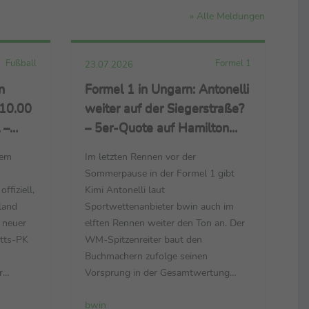
» Alle Meldungen
Fußball
Formel 1
23.07.2026
n
Formel 1 in Ungarn: Antonelli
 10.00
weiter auf der Siegerstraße?
 –
– 5er-Quote auf Hamilton
und Leclerc – 7.00-Faches
dem
Im letzten Rennen vor der
io um
auf Ende der Russell-
Sommerpause in der Formel 1 gibt
Pechsträhne
ffiziell,
Kimi Antonelli laut
land
Sportwettenanbieter bwin auch im
t neuer
elften Rennen weiter den Ton an. Der
itts-PK
WM-Spitzenreiter baut den
Buchmachern zufolge seinen
r
Vorsprung in der Gesamtwertung
beim Großen Preis von Ungarn am
bwin
malen
Sonntag (26. Juli, 15:00 Uhr MESZ /