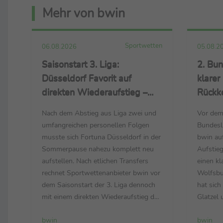
Mehr von bwin
Sportwetten
06.08.2026
05.08.2
Saisonstart 3. Liga:
2. Bun
Düsseldorf Favorit auf
klarer
direkten Wiederaufstieg –
Rückke
2.30er-Quote auf Rostock –
und H
Nach dem Abstieg aus Liga zwei und
Vor dem 
Essen im zweiten Versuch in
Verfol
umfangreichen personellen Folgen
Bundesli
Liga zwei?
7.50 
musste sich Fortuna Düsseldorf in der
bwin auf
Sommerpause nahezu komplett neu
Aufstieg
aufstellen. Nach etlichen Transfers
einen kl
rechnet Sportwettenanbieter bwin vor
Wolfsbu
dem Saisonstart der 3. Liga dennoch
hat sich
mit einem direkten Wiederaufstieg der
Glatzel
Rheinländer und notiert diesen mit
258 Zwe
bwin
bwin
Quote 2.00. Knapp dahinter folgt
eingekau