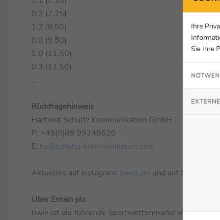
1:1 (7.25)
0:2 (7.25)
Ihre Priv
1:2 (8.50)
Informati
0:0 (9.50)
Sie Ihre 
1:0 (11.50)
0:3 (11.50)
NOTWEN
…
EXTERNE
Rückfragehinweis
Hartmut Schultz Kommunikation GmbH
P: +49(0)89 99249620
E:
hs@schultz-kommunikation.com
Aktuelles auf Instagram:
bwin_de
und auf X:
@bwin_
Über Entain plc
bwin ist die führende Sportwettenmarke von Entain