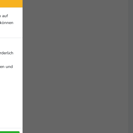
n auf
r können
rderlich
nen und