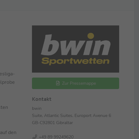
esliga-
alprobe
Zur Pressemappe
Kontakt
sten
bwin
Suite, Atlantic Suites, Europort Avenue 6
GB-C92801 Gibraltar
 auf den
+49 89 99249620