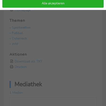
Alle akzeptieren
YouTube
Homepage
Themen
» Sportwetten
» Fußball
» Österreich
» WM
Aktionen
Download als TXT
Drucken
Mediathek
1 Medien