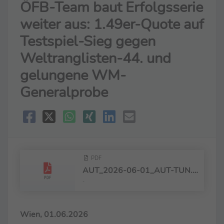
ÖFB-Team baut Erfolgsserie
weiter aus: 1.49er-Quote auf
Testspiel-Sieg gegen
Weltranglisten-44. und
gelungene WM-
Generalprobe
PDF
AUT_2026-06-01_AUT-TUN.pdf
-
Wien, 01.06.2026