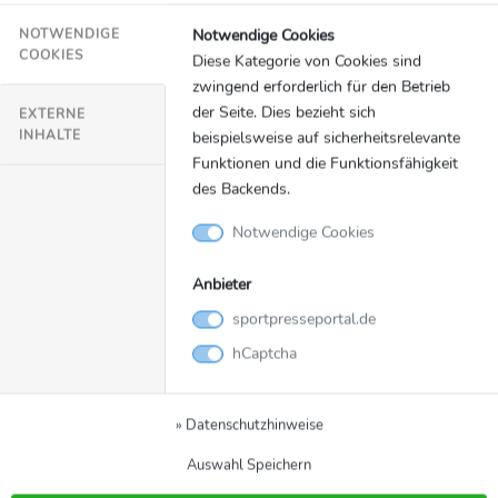
Notwendige Cookies
NOTWENDIGE
COOKIES
Diese Kategorie von Cookies sind
zwingend erforderlich für den Betrieb
der Seite. Dies bezieht sich
EXTERNE
INHALTE
beispielsweise auf sicherheitsrelevante
Funktionen und die Funktionsfähigkeit
Zur Pressemappe
des Backends.
Kontakt
Notwendige Cookies
bwin AUT
Suite, Atlantic Suites, Europort Avenue 6
Anbieter
GB-C92801 Gibraltar
sportpresseportal.de
hCaptcha
+350 200 78700
press@bwin.de
» Datenschutzhinweise
Social Media & Links
Auswahl Speichern
Instagram
LinkedIn