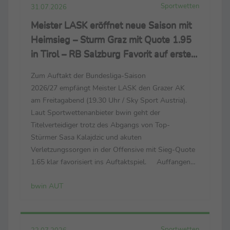
Sportwetten
31.07.2026
Meister LASK eröffnet neue Saison mit
Heimsieg – Sturm Graz mit Quote 1.95
in Tirol – RB Salzburg Favorit auf ersten
Titel seit 2023
Zum Auftakt der Bundesliga-Saison
2026/27 empfängt Meister LASK den Grazer AK
am Freitagabend (19.30 Uhr / Sky Sport Austria).
Laut Sportwettenanbieter bwin geht der
Titelverteidiger trotz des Abgangs von Top-
Stürmer Sasa Kalajdzic und akuten
Verletzungssorgen in der Offensive mit Sieg-Quote
1.65 klar favorisiert ins Auftaktspiel. Auffangen
sollte den Abgang des
bwin AUT
Nationalspielers ausgerechnet der Ex-
Grazer Ramiz Harakate, der sich im Cup nun
allerdings einen Kreuzbandriss ...
Sportwetten