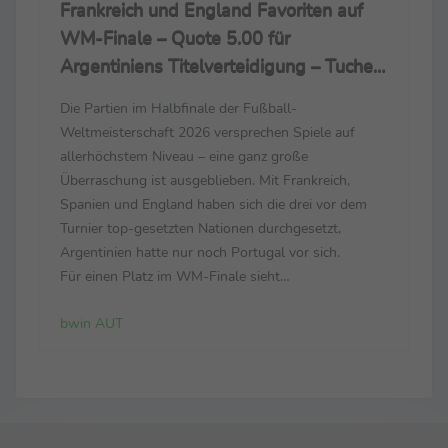
Frankreich und England Favoriten auf
WM-Finale – Quote 5.00 für
Argentiniens Titelverteidigung – Tuchels
Engländer gleichauf mit Spanien
Die Partien im Halbfinale der Fußball-
Weltmeisterschaft 2026 versprechen Spiele auf
allerhöchstem Niveau – eine ganz große
Überraschung ist ausgeblieben. Mit Frankreich,
Spanien und England haben sich die drei vor dem
Turnier top-gesetzten Nationen durchgesetzt,
Argentinien hatte nur noch Portugal vor sich.
Für einen Platz im WM-Finale sieht
Sportwettenanbieter bwin Frankreich und England
bwin AUT
in der Favoritenrolle. Im ersten Semifinale am
Dienstag (21 Uhr) treffen mit dem ...