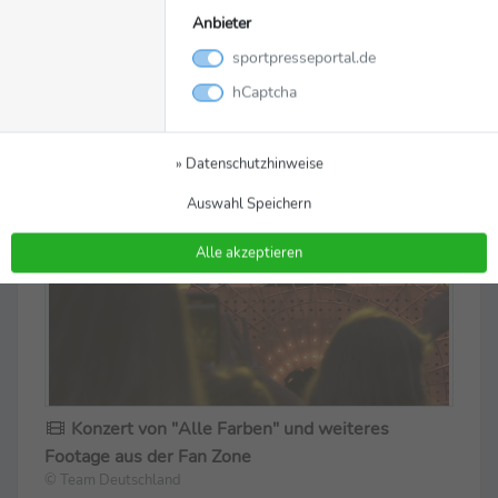
Anbieter
sportpresseportal.de
Interview mit Laura Nolte und Deborah Levi
hCaptcha
© Team Deutschland
» Datenschutzhinweise
Auswahl Speichern
Alle akzeptieren
Konzert von "Alle Farben" und weiteres
Footage aus der Fan Zone
© Team Deutschland