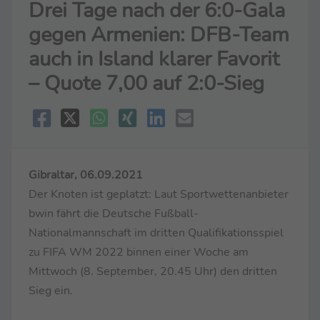
Drei Tage nach der 6:0-Gala
gegen Armenien: DFB-Team
auch in Island klarer Favorit
– Quote 7,00 auf 2:0-Sieg
Gibraltar, 06.09.2021
Der Knoten ist geplatzt: Laut Sportwettenanbieter
bwin fährt die Deutsche Fußball-
Nationalmannschaft im dritten Qualifikationsspiel
zu FIFA WM 2022 binnen einer Woche am
Mittwoch (8. September, 20.45 Uhr) den dritten
Sieg ein.