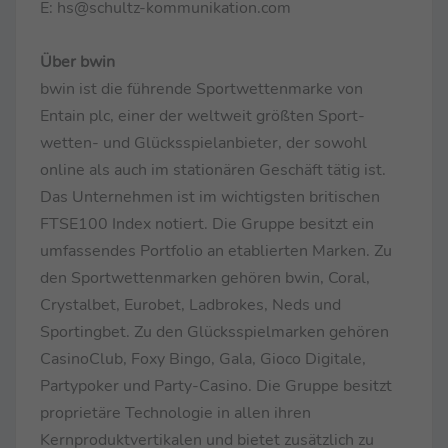
E: hs@schultz-kommunikation.com
Über bwin
bwin ist die führende Sportwettenmarke von
Entain plc, einer der weltweit größten Sport-
wetten- und Glücksspielanbieter, der sowohl
online als auch im stationären Geschäft tätig ist.
Das Unternehmen ist im wichtigsten britischen
FTSE100 Index notiert. Die Gruppe besitzt ein
umfassendes Portfolio an etablierten Marken. Zu
den Sportwettenmarken gehören bwin, Coral,
Crystalbet, Eurobet, Ladbrokes, Neds und
Sportingbet. Zu den Glücksspielmarken gehören
CasinoClub, Foxy Bingo, Gala, Gioco Digitale,
Partypoker und Party-Casino. Die Gruppe besitzt
proprietäre Technologie in allen ihren
Kernproduktvertikalen und bietet zusätzlich zu