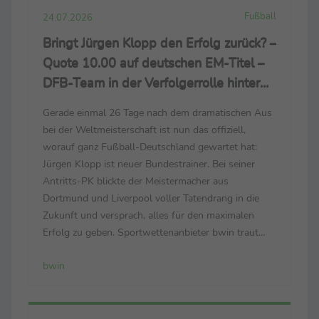
Fußball
24.07.2026
Bringt Jürgen Klopp den Erfolg zurück? –
Quote 10.00 auf deutschen EM-Titel –
DFB-Team in der Verfolgerrolle hinter
Trio um Weltmeister Spanien
Gerade einmal 26 Tage nach dem dramatischen Aus
bei der Weltmeisterschaft ist nun das offiziell,
worauf ganz Fußball-Deutschland gewartet hat:
Jürgen Klopp ist neuer Bundestrainer. Bei seiner
Antritts-PK blickte der Meistermacher aus
Dortmund und Liverpool voller Tatendrang in die
Zukunft und versprach, alles für den maximalen
Erfolg zu geben. Sportwettenanbieter bwin traut
dem 59-Jährigen und seinem Team zu, schon bald
bwin
wieder um Titel mitzuspielen. Für die
Europameisterschaft 2028 in ...