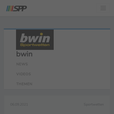
bwin
NEWS
VIDEOS
THEMEN
06.09.2021
Sportwetten