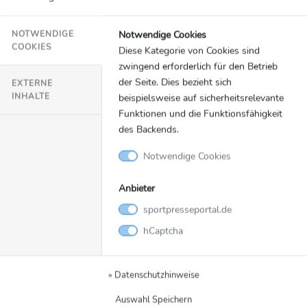
Notwendige Cookies
NOTWENDIGE
COOKIES
Diese Kategorie von Cookies sind
zwingend erforderlich für den Betrieb
der Seite. Dies bezieht sich
EXTERNE
INHALTE
beispielsweise auf sicherheitsrelevante
Funktionen und die Funktionsfähigkeit
Zur Pressemappe
des Backends.
Notwendige Cookies
Kontakt
bwin
Anbieter
Suite, Atlantic Suites, Europort Avenue 6
sportpresseportal.de
GB-C92801 Gibraltar
hCaptcha
+49 89 99249620
press@bwin.com
» Datenschutzhinweise
Social Media & Links
Auswahl Speichern