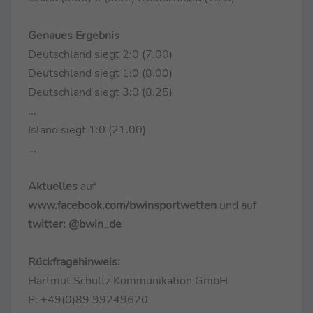
Genaues Ergebnis
Deutschland siegt 2:0 (7.00)
Deutschland siegt 1:0 (8.00)
Deutschland siegt 3:0 (8.25)
...
Island siegt 1:0 (21.00)
...
Aktuelles
auf
www.facebook.com/bwinsportwetten
und auf
twitter: @bwin_de
Rückfragehinweis:
Hartmut Schultz Kommunikation GmbH
P: +49(0)89 99249620