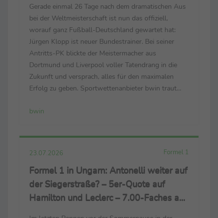
Gerade einmal 26 Tage nach dem dramatischen Aus
bei der Weltmeisterschaft ist nun das offiziell,
worauf ganz Fußball-Deutschland gewartet hat:
Jürgen Klopp ist neuer Bundestrainer. Bei seiner
Antritts-PK blickte der Meistermacher aus
Dortmund und Liverpool voller Tatendrang in die
Zukunft und versprach, alles für den maximalen
Erfolg zu geben. Sportwettenanbieter bwin traut
dem 59-Jährigen und seinem Team zu, schon bald
bwin
wieder um Titel mitzuspielen. Für die
Europameisterschaft 2028 in ...
Formel 1
23.07.2026
Formel 1 in Ungarn: Antonelli weiter auf
der Siegerstraße? – 5er-Quote auf
Hamilton und Leclerc – 7.00-Faches auf
Ende der Russell-Pechsträhne
Im letzten Rennen vor der Sommerpause in der