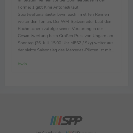
Formel 1 gibt Kimi Antonelli laut
Sportwettenanbieter bwin auch im elften Rennen
weiter den Ton an. Der WM-Spitzenreiter baut den
Buchmachern zufolge seinen Vorsprung in der
Gesamtwertung beim Großen Preis von Ungarn am
Sonntag (26. Juli, 15:00 Uhr MESZ / Sky) weiter aus,
der siebte Saisonsieg des Mercedes-Piloten ist mit
Quote 2.60 notiert. Zum engen Favoritenkreis auf
bwin
dem Hungaroring zählen auch die zuletzt starken
Ferrari: Den zweiten ...
Ein Angebot der