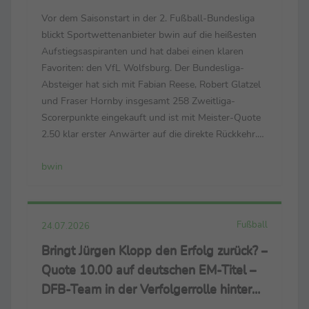
Aufstiegs-Quote 7.50 auf Bochum
Vor dem Saisonstart in der 2. Fußball-Bundesliga
blickt Sportwettenanbieter bwin auf die heißesten
Aufstiegsaspiranten und hat dabei einen klaren
Favoriten: den VfL Wolfsburg. Der Bundesliga-
Absteiger hat sich mit Fabian Reese, Robert Glatzel
und Fraser Hornby insgesamt 258 Zweitliga-
Scorerpunkte eingekauft und ist mit Meister-Quote
2.50 klar erster Anwärter auf die direkte Rückkehr.
Der Aufstieg der „Wölfe“ ist mit Quote 1.44 notiert.
bwin
Nach dem verpatzten Schlussspurt in der
vergangenen...
Fußball
24.07.2026
Bringt Jürgen Klopp den Erfolg zurück? –
Quote 10.00 auf deutschen EM-Titel –
DFB-Team in der Verfolgerrolle hinter
Trio um Weltmeister Spanien