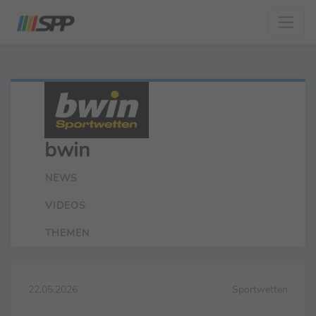
bwin
NEWS
VIDEOS
THEMEN
22.05.2026
Sportwetten