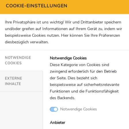
COOKIE-EINSTELLUNGEN
auf B2B-Basis an.
Die Gruppe hat ein 50/50-Joint-Venture, BetMGM,
ein führendes Unternehmen im Bereich
Ihre Privatsphäre ist uns wichtig! Wir und Drittanbieter speichern
und/oder greifen auf Informationen auf Ihrem Gerät zu, indem wir
Sportwetten und iGaming in den USA. Entain
beispielsweise Cookies nutzen. Hier können Sie Ihre Präferenzen
stellt die Technologie und die Fähigkeiten zur
diesbezüglich verwalten.
Verfügung, die BetMGM stark machen, sowie
exklusive Spiele und Produkte, die speziell in den
Notwendige Cookies
NOTWENDIGE
hauseigenen Spielstudios entwickelt werden. Die
COOKIES
Diese Kategorie von Cookies sind
Gruppe ist in Großbritannien steuerlich ansässig
zwingend erforderlich für den Betrieb
und in insgesamt 31 regulierten oder
der Seite. Dies bezieht sich
EXTERNE
regulierenden Gebieten tätig. Entain ist ein
INHALTE
beispielsweise auf sicherheitsrelevante
Funktionen und die Funktionsfähigkeit
führendes Unternehmen im Bereich ESG, Mitglied
des Backends.
von FTSE4Good und DJSI und wird von MSCI mit
AA bewertet. Die Gruppe hat sich das
Notwendige Cookies
wissenschaftlich gestützte Ziel gesetzt, bis 2035
kohlenstofffrei zu sein, und unterstützt über die
Anbieter