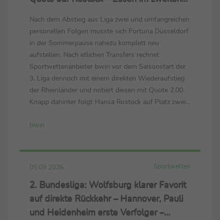
Versuch in Liga zwei?
Nach dem Abstieg aus Liga zwei und umfangreichen
personellen Folgen musste sich Fortuna Düsseldorf
in der Sommerpause nahezu komplett neu
aufstellen. Nach etlichen Transfers rechnet
Sportwettenanbieter bwin vor dem Saisonstart der
3. Liga dennoch mit einem direkten Wiederaufstieg
der Rheinländer und notiert diesen mit Quote 2.00.
Knapp dahinter folgt Hansa Rostock auf Platz zwei
des Aufstiegs-Rankings. Kehrt die “Kogge” nach drei
bwin
Saisons in die 2. Bundesliga zurück, winkt Quote
2.30. Rot-...
Sportwetten
05.08.2026
2. Bundesliga: Wolfsburg klarer Favorit
auf direkte Rückkehr – Hannover, Pauli
und Heidenheim erste Verfolger –