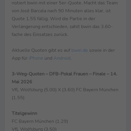
notiert bwin mit einer 5er-Quote. Macht das Team
von José Barcala nach 90 Minuten alles klar, ist
Quote 1.55 fällig. Wird die Partie in der
Verlängerung entschieden, zahlt bwin das 3.60-
fache des Einsatzes zurück.
Aktuelle Quoten gibt es auf
bwin.de
sowie in der
App für
iPhone
und
Android
.
3-Weg-Quoten – DFB-Pokal Frauen – Finale – 14.
Mai 2026
VfL Wolfsburg (5.00) X (3.60) FC Bayern München
(1.55)
Titelgewinn
FC Bayern München (1.29)
VfL Wolfsburg (3.50)