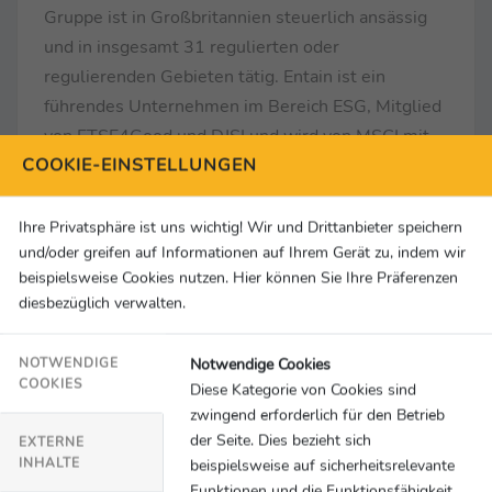
Gruppe ist in Großbritannien steuerlich ansässig
und in insgesamt 31 regulierten oder
regulierenden Gebieten tätig. Entain ist ein
führendes Unternehmen im Bereich ESG, Mitglied
von FTSE4Good und DJSI und wird von MSCI mit
COOKIE-EINSTELLUNGEN
AA bewertet. Die Gruppe hat sich das
wissenschaftlich gestützte Ziel gesetzt, bis 2035
kohlenstofffrei zu sein, und unterstützt über die
Ihre Privatsphäre ist uns wichtig! Wir und Drittanbieter speichern
und/oder greifen auf Informationen auf Ihrem Gerät zu, indem wir
Entain Foundation eine Vielzahl von Initiativen, die
beispielsweise Cookies nutzen. Hier können Sie Ihre Präferenzen
sich auf sicheres Gaming, Breitensport, Vielfalt in
diesbezüglich verwalten.
der Technologie und Gemeinschaftsprojekte
konzentrieren. Weitere Informationen finden Sie
Notwendige Cookies
NOTWENDIGE
auf der Website der Gruppe:
COOKIES
Diese Kategorie von Cookies sind
www.entaingroup.com
.
zwingend erforderlich für den Betrieb
der Seite. Dies bezieht sich
EXTERNE
© bwin
INHALTE
beispielsweise auf sicherheitsrelevante
Funktionen und die Funktionsfähigkeit