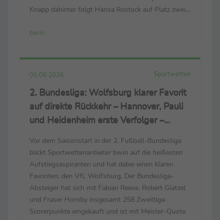
Knapp dahinter folgt Hansa Rostock auf Platz zwei
des Aufstiegs-Rankings. Kehrt die “Kogge” nach drei
bwin
Saisons in die 2. Bundesliga zurück, winkt Quote
2.30. Rot-...
Sportwetten
05.08.2026
2. Bundesliga: Wolfsburg klarer Favorit
auf direkte Rückkehr – Hannover, Pauli
und Heidenheim erste Verfolger –
Aufstiegs-Quote 7.50 auf Bochum
Vor dem Saisonstart in der 2. Fußball-Bundesliga
blickt Sportwettenanbieter bwin auf die heißesten
Aufstiegsaspiranten und hat dabei einen klaren
Favoriten: den VfL Wolfsburg. Der Bundesliga-
Absteiger hat sich mit Fabian Reese, Robert Glatzel
und Fraser Hornby insgesamt 258 Zweitliga-
Scorerpunkte eingekauft und ist mit Meister-Quote