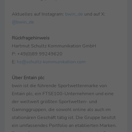
Aktuelles auf Instagram:
bwin_de
und auf X:
@bwin_de
Rückfragehinweis
Hartmut Schultz Kommunikation GmbH
P: +49(0)89 99249620
E:
hs@schultz-kommunikation.com
Über Entain plc
bwin ist die führende Sportwettenmarke von
Entain plc, ein FTSE100-Unternehmen und eine
der weltweit größten Sportwetten- und
Gaminggruppen, die sowohl online als auch im
stationären Geschäft tätig ist. Die Gruppe besitzt
ein umfassendes Portfolio an etablierten Marken.