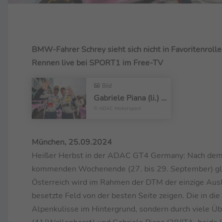
BMW-Fahrer Schrey sieht sich nicht in Favoritenroll
Rennen live bei SPORT1 im Free-TV
Bild
Gabriele Piana (li.) und Michael Schrey freuen sich über bereits fünf Saisonsiege
© ADAC Motorsport
München, 25.09.2024
Heißer Herbst in der ADAC GT4 Germany: Nach dem
kommenden Wochenende (27. bis 29. September) gleic
Österreich wird im Rahmen der DTM der einzige Auslan
besetzte Feld von der besten Seite zeigen. Die in die 
Alpenkulisse im Hintergrund, sondern durch viele Ü