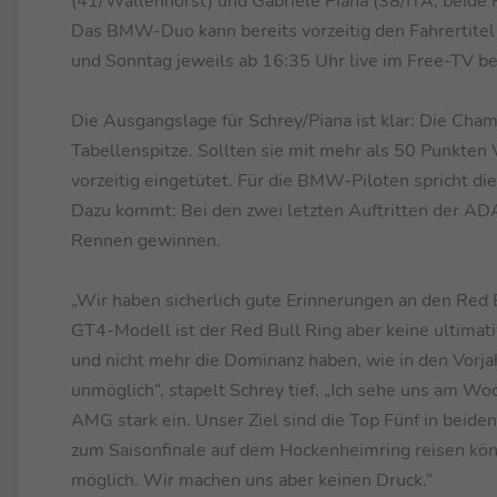
(41/Wallenhorst) und Gabriele Piana (38/ITA, beide 
Das BMW-Duo kann bereits vorzeitig den Fahrerti
und Sonntag jeweils ab 16:35 Uhr live im Free-TV b
Die Ausgangslage für Schrey/Piana ist klar: Die Ch
Tabellenspitze. Sollten sie mit mehr als 50 Punkten 
vorzeitig eingetütet. Für die BMW-Piloten spricht di
Dazu kommt: Bei den zwei letzten Auftritten der A
Rennen gewinnen.
„Wir haben sicherlich gute Erinnerungen an den Red 
GT4-Modell ist der Red Bull Ring aber keine ultim
und nicht mehr die Dominanz haben, wie in den Vorjahr
unmöglich“, stapelt Schrey tief. „Ich sehe uns am 
AMG stark ein. Unser Ziel sind die Top Fünf in beide
zum Saisonfinale auf dem Hockenheimring reisen könn
möglich. Wir machen uns aber keinen Druck.“