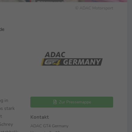
© ADAC Motorsport
ide
g in
Zur Pressemappe
s stark
t
Kontakt
Schrey
ADAC GT4 Germany