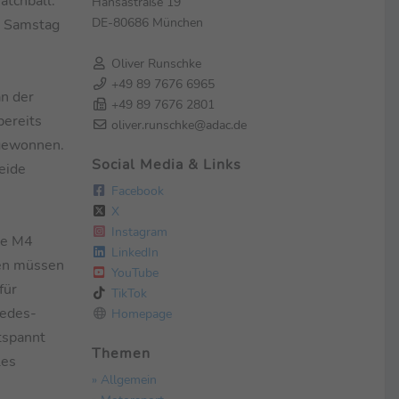
atchball:
Hansastraße 19
DE-80686 München
m Samstag
Oliver Runschke
+49 89 7676 6965
an der
+49 89 7676 2801
bereits
oliver.runschke@adac.de
 gewonnen.
Social Media & Links
eide
Facebook
X
Instagram
te M4
LinkedIn
len müssen
YouTube
für
TikTok
cedes-
Homepage
tspannt
Themen
les
» Allgemein