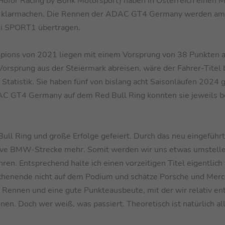
Hofor Racing by Bonk Motorsport) haben in Österreich einen M
tel klarmachen. Die Rennen der ADAC GT4 Germany werden a
ei SPORT1 übertragen.
ampions von 2021 liegen mit einem Vorsprung von 38 Punkten 
Vorsprung aus der Steiermark abreisen, wäre der Fahrer-Titel 
e Statistik. Sie haben fünf von bislang acht Saisonläufen 2024
DAC GT4 Germany auf dem Red Bull Ring konnten sie jeweils b
Bull Ring und große Erfolge gefeiert. Durch das neu eingeführ
ative BMW-Strecke mehr. Somit werden wir uns etwas umstel
en. Entsprechend halte ich einen vorzeitigen Titel eigentlich 
Wochenende nicht auf dem Podium und schätze Porsche und Mer
n Rennen und eine gute Punkteausbeute, mit der wir relativ en
en. Doch wer weiß, was passiert. Theoretisch ist natürlich al