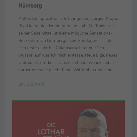
Nürnberg
Außerdem spricht der 35-Jährige über Jürgen Klopp,
Pep Guardiola, der ihn gerne mal als Co-Trainer an
seiner Seite hätte, und eine mögliche Sensations-
Rückkehr nach Nürnberg. Ilkay Gündogan ... ... über
sein erstes Jahr bei Galatasaray Istanbul: "Ich
wusste, auf was ich mich einlasse. Neue Liga, neues
Umfeld. Die Türkei ist auch ein Land, wo ich selbst
vorher noch nie gelebt habe. Wir fühlen uns sehr
wohl. Wir sind sehr glücklich in der Stadt. Der Klub
Sky Sport-PR
hat ein enormes Potenzial, ...