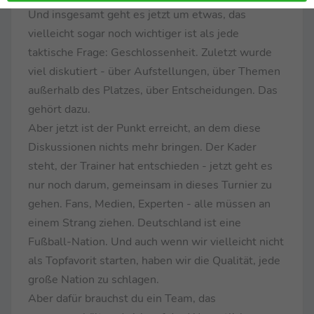
Und insgesamt geht es jetzt um etwas, das
vielleicht sogar noch wichtiger ist als jede
taktische Frage: Geschlossenheit. Zuletzt wurde
viel diskutiert - über Aufstellungen, über Themen
außerhalb des Platzes, über Entscheidungen. Das
gehört dazu.
Aber jetzt ist der Punkt erreicht, an dem diese
Diskussionen nichts mehr bringen. Der Kader
steht, der Trainer hat entschieden - jetzt geht es
nur noch darum, gemeinsam in dieses Turnier zu
gehen. Fans, Medien, Experten - alle müssen an
einem Strang ziehen. Deutschland ist eine
Fußball-Nation. Und auch wenn wir vielleicht nicht
als Topfavorit starten, haben wir die Qualität, jede
große Nation zu schlagen.
Aber dafür brauchst du ein Team, das