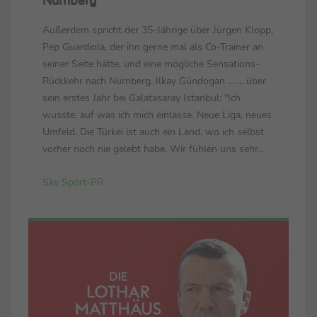
Außerdem spricht der 35-Jährige über Jürgen Klopp,
Pep Guardiola, der ihn gerne mal als Co-Trainer an
seiner Seite hätte, und eine mögliche Sensations-
Rückkehr nach Nürnberg. Ilkay Gündogan ... ... über
sein erstes Jahr bei Galatasaray Istanbul: "Ich
wusste, auf was ich mich einlasse. Neue Liga, neues
Umfeld. Die Türkei ist auch ein Land, wo ich selbst
vorher noch nie gelebt habe. Wir fühlen uns sehr
wohl. Wir sind sehr glücklich in der Stadt. Der Klub
Sky Sport-PR
hat ein enormes Potenzial, ...