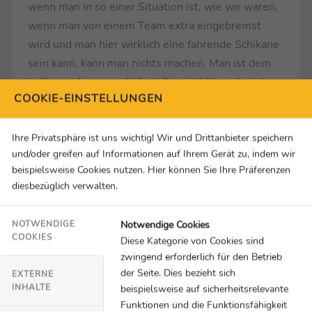
wenn man in so einer Situation ist, wie wir waren,
wenn man von einem Team extra eingebremst
wird und man hier wirklich eine fahrende Schikane
sein kann, kann man nichts machen. Man ist dem
hoffnungslos ausgeliefert. Das ist bitter, das ist
COOKIE-EINSTELLUNGEN
frustrierend. Dieses Jahr war zu erwarten, dass es
wieder passiert, wenn ein Team zwei Autos nah
Ihre Privatsphäre ist uns wichtig! Wir und Drittanbieter speichern
beieinander hat. So ist es leider gekommen.“
und/oder greifen auf Informationen auf Ihrem Gerät zu, indem wir
beispielsweise Cookies nutzen. Hier können Sie Ihre Präferenzen
Max Verstappen (Red Bull)
...
diesbezüglich verwalten.
… zum frühen Ausfall
(während des Rennens):
„Schon am Start war das Gefühl vom Motor nicht
Notwendige Cookies
NOTWENDIGE
gut. Auf den ersten Metern hatte ich keine Power,
COOKIES
Diese Kategorie von Cookies sind
danach hat es sich auch vom Motor her sehr
zwingend erforderlich für den Betrieb
schlecht angefühlt.“
der Seite. Dies bezieht sich
EXTERNE
… zur möglichen Ursache
(während des Rennens):
INHALTE
beispielsweise auf sicherheitsrelevante
Funktionen und die Funktionsfähigkeit
„Das ist schwierig zu sagen, weil wir noch keine