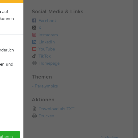
n auf
Social Media & Links
r können
Facebook
X
Instagram
LinkedIn
YouTube
rderlich
TikTok
Homepage
nen und
Themen
» Paralympics
Aktionen
Download als TXT
Drucken
ptieren
1 Medien