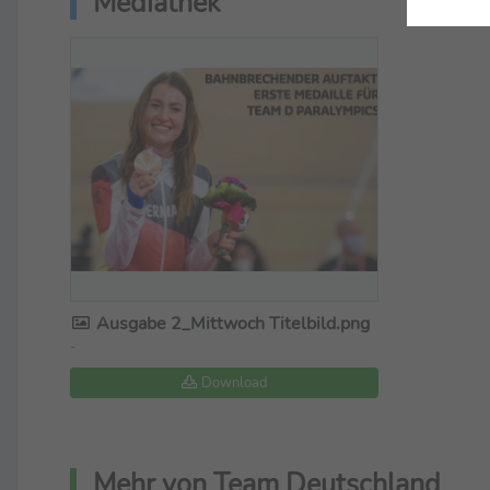
Mediathek
Ausgabe 2_Mittwoch Titelbild.png
-
Download
Mehr von Team Deutschland