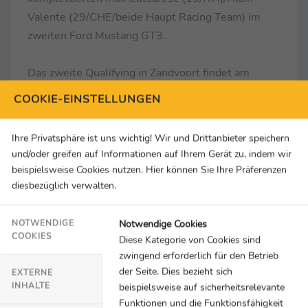
Valente (29/CHE/beide Haupt Racing Team) im
zweiten Ford Mustang GT3.
Das zweite Qualifying in Zandvoort findet am
Sonntag um 08:15 Uhr statt und wird live auf Joyn
COOKIE-EINSTELLUNGEN
und
youtube.com/adacmotorsports
übertragen.
Das Rennen beginnt um 15:10 Uhr und ist live im
Ihre Privatsphäre ist uns wichtig! Wir und Drittanbieter speichern
Free TV auf Sport1 zu sehen. Dort gibt es im
und/oder greifen auf Informationen auf Ihrem Gerät zu, indem wir
Vorfeld der spannenden Live-Action noch eine
beispielsweise Cookies nutzen. Hier können Sie Ihre Präferenzen
Zusammenfassung des Samstagslaufs. Das
diesbezüglich verwalten.
Rennen ist ebenfalls im Stream auf
Joyn
,
ServusTV
ON
und auf YouTube zu sehen.
Notwendige Cookies
NOTWENDIGE
COOKIES
Diese Kategorie von Cookies sind
zwingend erforderlich für den Betrieb
Der Kalender des ADAC GT Masters 2026
der Seite. Dies bezieht sich
EXTERNE
24.04.-26.04.2026 Red Bull Ring (A)
INHALTE
beispielsweise auf sicherheitsrelevante
22.05.-24.05.2026 Circuit Zandvoort (NL)
Funktionen und die Funktionsfähigkeit