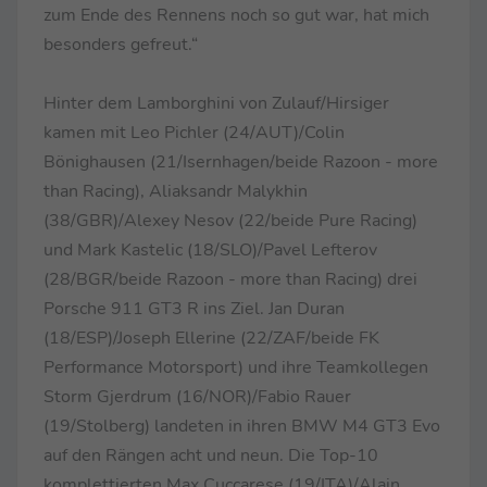
zum Ende des Rennens noch so gut war, hat mich
besonders gefreut.“
Hinter dem Lamborghini von Zulauf/Hirsiger
kamen mit Leo Pichler (24/AUT)/Colin
Bönighausen (21/Isernhagen/beide Razoon - more
than Racing), Aliaksandr Malykhin
(38/GBR)/Alexey Nesov (22/beide Pure Racing)
und Mark Kastelic (18/SLO)/Pavel Lefterov
(28/BGR/beide Razoon - more than Racing) drei
Porsche 911 GT3 R ins Ziel. Jan Duran
(18/ESP)/Joseph Ellerine (22/ZAF/beide FK
Performance Motorsport) und ihre Teamkollegen
Storm Gjerdrum (16/NOR)/Fabio Rauer
(19/Stolberg) landeten in ihren BMW M4 GT3 Evo
auf den Rängen acht und neun. Die Top-10
komplettierten Max Cuccarese (19/ITA)/Alain