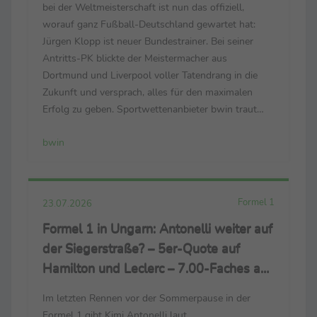
bei der Weltmeisterschaft ist nun das offiziell,
worauf ganz Fußball-Deutschland gewartet hat:
Jürgen Klopp ist neuer Bundestrainer. Bei seiner
Antritts-PK blickte der Meistermacher aus
Dortmund und Liverpool voller Tatendrang in die
Zukunft und versprach, alles für den maximalen
Erfolg zu geben. Sportwettenanbieter bwin traut
dem 59-Jährigen und seinem Team zu, schon bald
bwin
wieder um Titel mitzuspielen. Für die
Europameisterschaft 2028 in ...
Formel 1
23.07.2026
Formel 1 in Ungarn: Antonelli weiter auf
der Siegerstraße? – 5er-Quote auf
Hamilton und Leclerc – 7.00-Faches auf
Ende der Russell-Pechsträhne
Im letzten Rennen vor der Sommerpause in der
Formel 1 gibt Kimi Antonelli laut