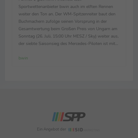
Sportwettenanbieter bwin auch im elften Rennen
weiter den Ton an. Der WM-Spitzenreiter baut den
Buchmachern zufolge seinen Vorsprung in der
Gesamtwertung beim Großen Preis von Ungarn am
Sonntag (26. Juli, 15:00 Uhr MESZ / Sky) weiter aus,
der siebte Saisonsieg des Mercedes-Piloten ist mit
Quote 2.60 notiert. Zum engen Favoritenkreis auf
bwin
dem Hungaroring zählen auch die zuletzt starken
Ferrari: Den zweiten ...
Ein Angebot der