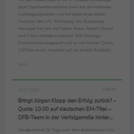
blickt Sportwettenanbieter bwin auf die heißesten
Aufstiegsaspiranten und hat dabei einen klaren
Favoriten: den VfL Wolfsburg. Der Bundesliga-
Absteiger hat sich mit Fabian Reese, Robert Glatzel
und Fraser Hornby insgesamt 258 Zweitliga-
Scorerpunkte eingekauft und ist mit Meister-Quote
2.50 klar erster Anwärter auf die direkte Rückkehr.
Der Aufstieg der „Wölfe“ ist mit Quote 1.44 notiert.
bwin
Nach dem verpatzten Schlussspurt in der
vergangenen...
Fußball
24.07.2026
Bringt Jürgen Klopp den Erfolg zurück? –
Quote 10.00 auf deutschen EM-Titel –
DFB-Team in der Verfolgerrolle hinter
Trio um Weltmeister Spanien
Gerade einmal 26 Tage nach dem dramatischen Aus