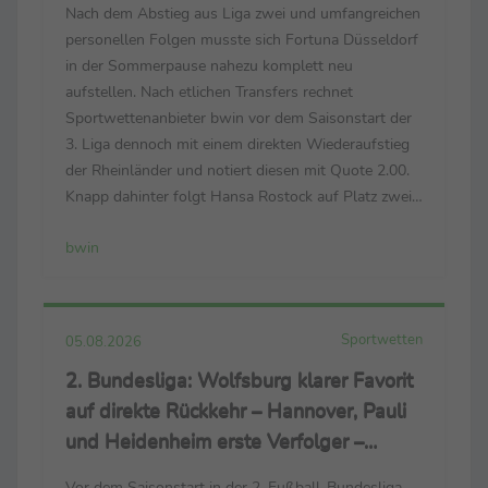
Nach dem Abstieg aus Liga zwei und umfangreichen
personellen Folgen musste sich Fortuna Düsseldorf
in der Sommerpause nahezu komplett neu
aufstellen. Nach etlichen Transfers rechnet
Sportwettenanbieter bwin vor dem Saisonstart der
3. Liga dennoch mit einem direkten Wiederaufstieg
der Rheinländer und notiert diesen mit Quote 2.00.
Knapp dahinter folgt Hansa Rostock auf Platz zwei
des Aufstiegs-Rankings. Kehrt die “Kogge” nach drei
bwin
Saisons in die 2. Bundesliga zurück, winkt Quote
2.30. Rot-...
Sportwetten
05.08.2026
2. Bundesliga: Wolfsburg klarer Favorit
auf direkte Rückkehr – Hannover, Pauli
und Heidenheim erste Verfolger –
Aufstiegs-Quote 7.50 auf Bochum
Vor dem Saisonstart in der 2. Fußball-Bundesliga