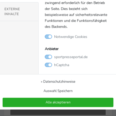
zwingend erforderlich für den Betrieb
Glücksspielangebot in den USA zu nutzen. Die
der Seite. Dies bezieht sich
EXTERNE
Gruppe ist im Vereinigten Königreich steuerlich
INHALTE
beispielsweise auf sicherheitsrelevante
ansässig und verfügt über Lizenzen in mehr als 20
Funktionen und die Funktionsfähigkeit
Ländern auf fünf Kontinenten.
Weitere
des Backends.
Informationen finden Sie auf der Website der
Notwendige Cookies
Gruppe: www.entaingroup.com und auf
www.entaingroup.de.
Anbieter
sportpresseportal.de
hCaptcha
» Datenschutzhinweise
Auswahl Speichern
Alle akzeptieren