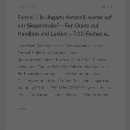
Formel 1
23.07.2026
Formel 1 in Ungarn: Antonelli weiter auf
der Siegerstraße? – 5er-Quote auf
Hamilton und Leclerc – 7.00-Faches auf
Ende der Russell-Pechsträhne
Im letzten Rennen vor der Sommerpause in der
Formel 1 gibt Kimi Antonelli laut
Sportwettenanbieter bwin auch im elften Rennen
weiter den Ton an. Der WM-Spitzenreiter baut den
Buchmachern zufolge seinen Vorsprung in der
Gesamtwertung beim Großen Preis von Ungarn am
Sonntag (26. Juli, 15:00 Uhr MESZ / Sky) weiter aus,
der siebte Saisonsieg des Mercedes-Piloten ist mit
Quote 2.60 notiert. Zum engen Favoritenkreis auf
bwin
dem Hungaroring zählen auch die zuletzt starken
Ferrari: Den zweiten ...