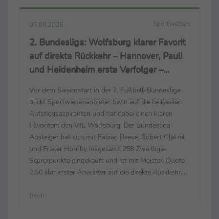
Sportwetten
05.08.2026
2. Bundesliga: Wolfsburg klarer Favorit
auf direkte Rückkehr – Hannover, Pauli
und Heidenheim erste Verfolger –
Aufstiegs-Quote 7.50 auf Bochum
Vor dem Saisonstart in der 2. Fußball-Bundesliga
blickt Sportwettenanbieter bwin auf die heißesten
Aufstiegsaspiranten und hat dabei einen klaren
Favoriten: den VfL Wolfsburg. Der Bundesliga-
Absteiger hat sich mit Fabian Reese, Robert Glatzel
und Fraser Hornby insgesamt 258 Zweitliga-
Scorerpunkte eingekauft und ist mit Meister-Quote
2.50 klar erster Anwärter auf die direkte Rückkehr.
Der Aufstieg der „Wölfe“ ist mit Quote 1.44 notiert.
bwin
Nach dem verpatzten Schlussspurt in der
vergangenen...