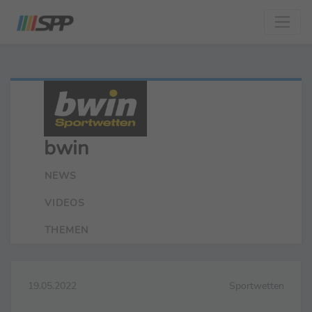
bwin
NEWS
VIDEOS
THEMEN
19.05.2022
Sportwetten