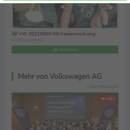
VW 20210909 NB franzoesisch.png
© Volkswagen AG
Download
Mehr von Volkswagen AG
» Alle Meldungen
Video