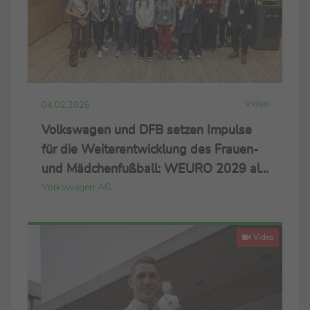
Video
04.02.2026
Volkswagen und DFB setzen Impulse
für die Weiterentwicklung des Frauen-
und Mädchenfußball: WEURO 2029 als
Chance für die Basis
Volkswagen AG
Video