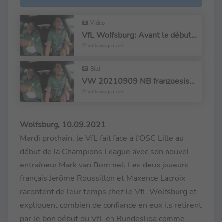
Video
VfL Wolfsburg: Avant le début de la Champions League contre l’OSC Lille
© Volkswagen AG
Bild
VW 20210909 NB franzoesisch.png
© Volkswagen AG
Wolfsburg, 10.09.2021
Mardi prochain, le VfL fait face à l’OSC Lille au
début de la Champions League avec son nouvel
entraîneur Mark van Bommel. Les deux joueurs
français Jerôme Roussillon et Maxence Lacroix
racontent de leur temps chez le VfL Wolfsburg et
expliquent combien de confiance en eux ils retirent
par le bon début du VfL en Bundesliga comme