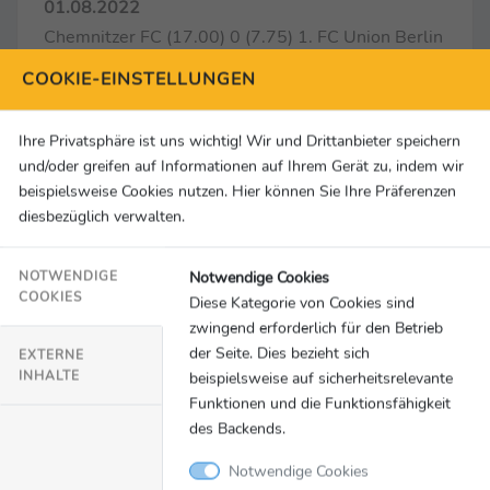
01.08.2022
Chemnitzer FC (17.00) 0 (7.75) 1. FC Union Berlin
(1.14)
COOKIE-EINSTELLUNGEN
FC Ingolstadt 04 (4.10) 0 (3.70) SV Darmstadt 98
(1.83)
Ihre Privatsphäre ist uns wichtig! Wir und Drittanbieter speichern
Energie Cottbus (13.00) 0 (6.50) Werder Bremen
und/oder greifen auf Informationen auf Ihrem Gerät zu, indem wir
(1.23)
beispielsweise Cookies nutzen. Hier können Sie Ihre Präferenzen
1. FC Magdeburg (4.75) 0 (4.00) Eintracht
diesbezüglich verwalten.
Frankfurt (1.68)
Notwendige Cookies
NOTWENDIGE
COOKIES
Aktuelles
auf
Diese Kategorie von Cookies sind
zwingend erforderlich für den Betrieb
www.facebook.com/bwinsportwetten
und auf
der Seite. Dies bezieht sich
EXTERNE
twitter: @bwin_de
INHALTE
beispielsweise auf sicherheitsrelevante
Funktionen und die Funktionsfähigkeit
Aktuelle Grafiken folgen im laufe des
des Backends.
Nachmittags.
Notwendige Cookies