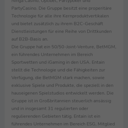
Ninga Casino, Optibet, Partypoker und
PartyCasino. Die Gruppe besitzt eine properitäre
Technologie für alle ihre Kernproduktvertikalen
und bietet zusätzlich zu ihrem B2C-Geschäft
Dienstleistungen für eine Reihe von Drittkunden
auf B2B-Basis an.
Die Gruppe hat ein 50/50-Joint-Venture, BetMGM,
ein führendes Unternehmen im Bereich
Sportwetten und iGaming in den USA. Entain
stellt die Technologie und die Fähigkeiten zur
Verfügung, die BetMGM stark machen, sowie
exklusive Spiele und Produkte, die speziell in den
hauseigenen Spielstudios entwickelt werden. Die
Gruppe ist in Großbritannien steuerlich ansässig
und in insgesamt 31 regulierten oder
regulierenden Gebieten tätig. Entain ist ein
führendes Unternehmen im Bereich ESG, Mitglied