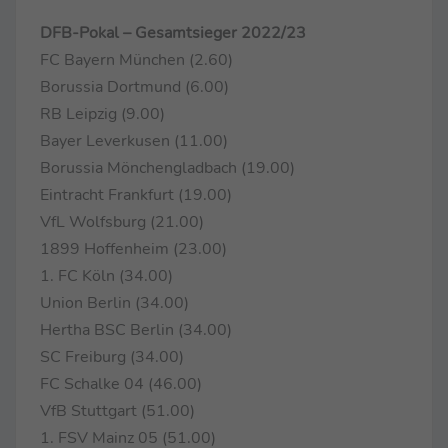
DFB-Pokal – Gesamtsieger 2022/23
FC Bayern München (2.60)
Borussia Dortmund (6.00)
RB Leipzig (9.00)
Bayer Leverkusen (11.00)
Borussia Mönchengladbach (19.00)
Eintracht Frankfurt (19.00)
VfL Wolfsburg (21.00)
1899 Hoffenheim (23.00)
1. FC Köln (34.00)
Union Berlin (34.00)
Hertha BSC Berlin (34.00)
SC Freiburg (34.00)
FC Schalke 04 (46.00)
VfB Stuttgart (51.00)
1. FSV Mainz 05 (51.00)