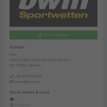
Zur Pressemappe
Kontakt
bwin
Suite, Atlantic Suites, Europort Avenue 6
GB-C92801 Gibraltar
+49 89 99249620
press@bwin.com
Social Media & Links
X
Instagram