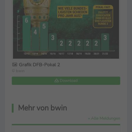
Grafik DFB-Pokal 2
© bwin
Download
Mehr von bwin
» Alle Meldungen