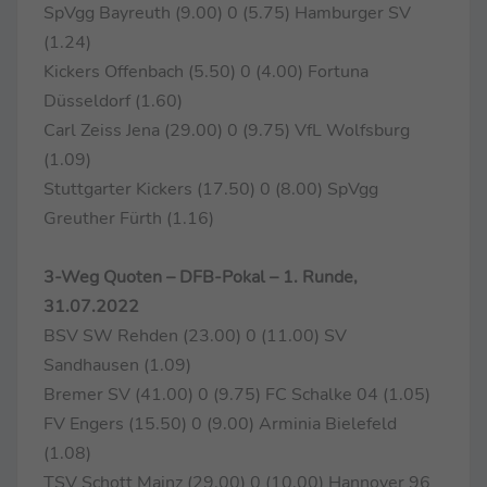
SpVgg Bayreuth (9.00) 0 (5.75) Hamburger SV
(1.24)
Kickers Offenbach (5.50) 0 (4.00) Fortuna
Düsseldorf (1.60)
Carl Zeiss Jena (29.00) 0 (9.75) VfL Wolfsburg
(1.09)
Stuttgarter Kickers (17.50) 0 (8.00) SpVgg
Greuther Fürth (1.16)
3-Weg Quoten – DFB-Pokal – 1. Runde,
31.07.2022
BSV SW Rehden (23.00) 0 (11.00) SV
Sandhausen (1.09)
Bremer SV (41.00) 0 (9.75) FC Schalke 04 (1.05)
FV Engers (15.50) 0 (9.00) Arminia Bielefeld
(1.08)
TSV Schott Mainz (29.00) 0 (10.00) Hannover 96