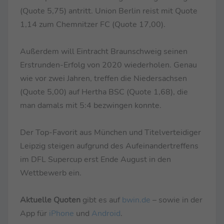
(Quote 5,75) antritt. Union Berlin reist mit Quote
1,14 zum Chemnitzer FC (Quote 17,00).
Außerdem will Eintracht Braunschweig seinen
Erstrunden-Erfolg von 2020 wiederholen. Genau
wie vor zwei Jahren, treffen die Niedersachsen
(Quote 5,00) auf Hertha BSC (Quote 1,68), die
man damals mit 5:4 bezwingen konnte.
Der Top-Favorit aus München und Titelverteidiger
Leipzig steigen aufgrund des Aufeinandertreffens
im DFL Supercup erst Ende August in den
Wettbewerb ein.
Aktuelle Quoten
gibt es auf
bwin.de
– sowie in der
App für
iPhone
und
Android
.