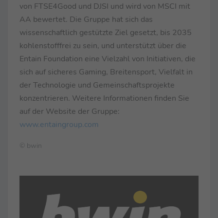
von FTSE4Good und DJSI und wird von MSCI mit
AA bewertet. Die Gruppe hat sich das
wissenschaftlich gestützte Ziel gesetzt, bis 2035
kohlenstofffrei zu sein, und unterstützt über die
Entain Foundation eine Vielzahl von Initiativen, die
sich auf sicheres Gaming, Breitensport, Vielfalt in
der Technologie und Gemeinschaftsprojekte
konzentrieren. Weitere Informationen finden Sie
auf der Website der Gruppe:
www.entaingroup.com
© bwin