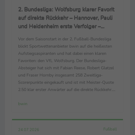
2. Bundesliga: Wolfsburg klarer Favorit
auf direkte Rückkehr – Hannover, Pauli
und Heidenheim erste Verfolger –
Aufstiegs-Quote 7.50 auf Bochum
Vor dem Saisonstart in der 2. Fußball-Bundesliga
blickt Sportwettenanbieter bwin auf die heißesten
Aufstiegsaspiranten und hat dabei einen klaren
Favoriten: den VfL Wolfsburg. Der Bundesliga-
Absteiger hat sich mit Fabian Reese, Robert Glatzel
und Fraser Hornby insgesamt 258 Zweitliga-
Scorerpunkte eingekauft und ist mit Meister-Quote
2.50 klar erster Anwärter auf die direkte Rückkehr.
Der Aufstieg der „Wölfe“ ist mit Quote 1.44 notiert.
bwin
Nach dem verpatzten Schlussspurt in der
vergangenen...
Fußball
24.07.2026