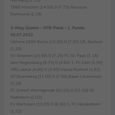
Nürnberg (1.10)
1860 München (14.50) 0 (7.75) Borussia
Dortmund (1.18)
3-Weg-Quoten – DFB-Pokal – 1. Runde,
30.07.2022
Viktoria 1899 Berlin (15.00) 0 (7.00) VfL Bochum
(1.20)
SV Straelen (15.50) 0 (7.25) FC St. Pauli (1.16)
Jahn Regensburg (5.75) 0 (4.60) 1. FC Köln (1.50)
VfB Lübeck (4.80) 0 (3.90) Hansa Rostock (1.62)
SV Elversberg (11.00) 0 (7.50) Bayer Leverkusen
(1.18)
FC Einheit Wernigerode (61.00) 0 (21.00) SC
Paderborn (1.02)
FV Illertissen (13.00) 0 (6.50) 1. FC Heidenheim
(1.22)