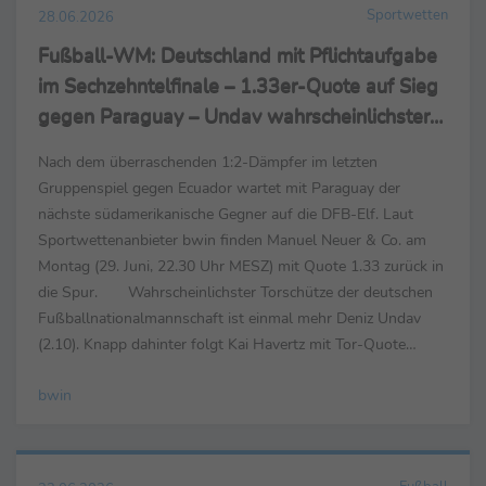
Sportwetten
28.06.2026
Fußball-WM: Deutschland mit Pflichtaufgabe
im Sechzehntelfinale – 1.33er-Quote auf Sieg
gegen Paraguay – Undav wahrscheinlichster
Torschütze
Nach dem überraschenden 1:2-Dämpfer im letzten
Gruppenspiel gegen Ecuador wartet mit Paraguay der
nächste südamerikanische Gegner auf die DFB-Elf. Laut
Sportwettenanbieter bwin finden Manuel Neuer & Co. am
Montag (29. Juni, 22.30 Uhr MESZ) mit Quote 1.33 zurück in
die Spur. Wahrscheinlichster Torschütze der deutschen
Fußballnationalmannschaft ist einmal mehr Deniz Undav
(2.10). Knapp dahinter folgt Kai Havertz mit Tor-Quote
2.20. Gelingt Nick Woltemade, der mit Assan Oué...
bwin