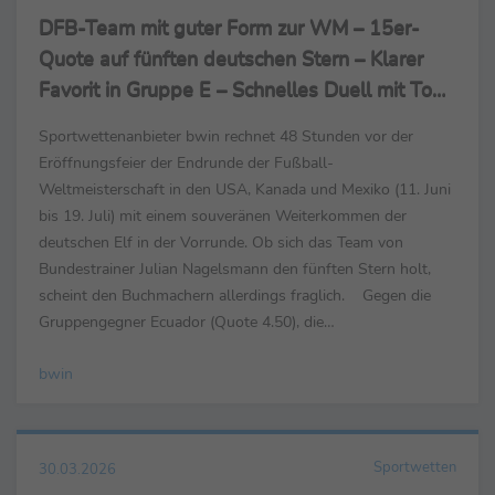
DFB-Team mit guter Form zur WM – 15er-
Quote auf fünften deutschen Stern – Klarer
Favorit in Gruppe E – Schnelles Duell mit Top-
Favorit Frankreich?
Sportwettenanbieter bwin rechnet 48 Stunden vor der
Eröffnungsfeier der Endrunde der Fußball-
Weltmeisterschaft in den USA, Kanada und Mexiko (11. Juni
bis 19. Juli) mit einem souveränen Weiterkommen der
deutschen Elf in der Vorrunde. Ob sich das Team von
Bundestrainer Julian Nagelsmann den fünften Stern holt,
scheint den Buchmachern allerdings fraglich. Gegen die
Gruppengegner Ecuador (Quote 4.50), die
Elfenbeinküste (8.00) und Sensations-Qualifikant
bwin
Curaçao (201.00) hat bwin...
Sportwetten
30.03.2026