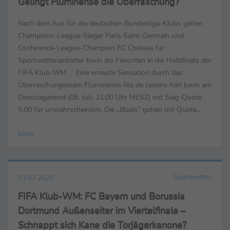
Gelingt Fluminense die Überraschung?
Nach dem Aus für die deutschen Bundesliga-Klubs gehen
Champions-League-Sieger Paris Saint-Germain und
Conference-League-Champion FC Chelsea für
Sportwettenanbieter bwin als Favoriten in die Halbfinals der
FIFA Klub-WM. Eine erneute Sensation durch das
Überraschungsteam Fluminense Rio de Janeiro hält bwin am
Dienstagabend (08. Juli, 21.00 Uhr MESZ) mit Sieg-Quote
5.00 für unwahrscheinlich. Die „Blues” gehen mit Quote
1.68 als klarer Favorit auf den Finaleinzug in die Partie. ...
bwin
Sportwetten
03.07.2025
FIFA Klub-WM: FC Bayern und Borussia
Dortmund Außenseiter im Viertelfinale –
Schnappt sich Kane die Torjägerkanone?