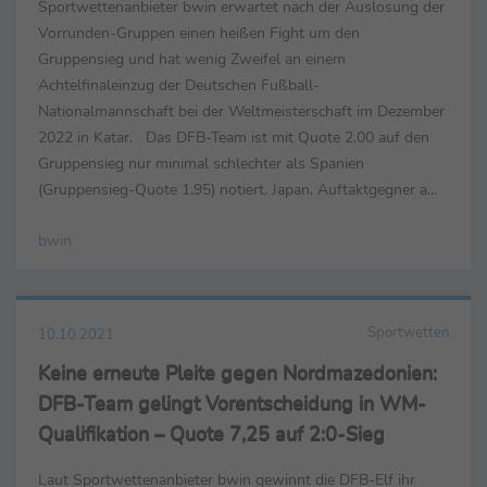
Sportwettenanbieter bwin erwartet nach der Auslosung der
Vorrunden-Gruppen einen heißen Fight um den
Gruppensieg und hat wenig Zweifel an einem
Achtelfinaleinzug der Deutschen Fußball-
Nationalmannschaft bei der Weltmeisterschaft im Dezember
2022 in Katar. Das DFB-Team ist mit Quote 2,00 auf den
Gruppensieg nur minimal schlechter als Spanien
(Gruppensieg-Quote 1,95) notiert. Japan, Auftaktgegner am
23. November, ist mit Quote 12,00 ebenso Außenseiter auf
bwin
den Achtelfinaleinzug wie der vierte...
Sportwetten
10.10.2021
Keine erneute Pleite gegen Nordmazedonien:
DFB-Team gelingt Vorentscheidung in WM-
Qualifikation – Quote 7,25 auf 2:0-Sieg
Laut Sportwettenanbieter bwin gewinnt die DFB-Elf ihr