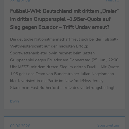
Fußball
23.06.2026
Fußball-WM: Deutschland mit drittem „Dreier“
im dritten Gruppenspiel –1.95er-Quote auf
Sieg gegen Ecuador – Trifft Undav erneut?
Die deutsche Nationalmannschaft freut sich bei der Fußball-
Weltmeisterschaft auf den nächsten Erfolg:
Sportwettenanbieter bwin rechnet beim letzten
Gruppenspiel gegen Ecuador am Donnerstag (25. Juni, 22:00
Uhr MESZ) mit dem dritten Sieg im dritten Duell. Mit Quote
1.95 geht das Team von Bundestrainer Julian Nagelsmann
klar favorisiert in die Partie im New York/New Jersey
Stadium in East Rutherford – trotz des verletzungsbedingten
Ausfalls von Verteidiger Nico Schlotterbeck. Der erste ...
bwin
Sportwetten
09.06.2026