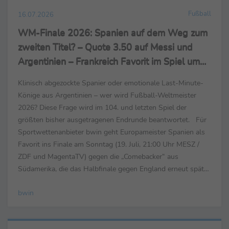
Fußball
16.07.2026
WM-Finale 2026: Spanien auf dem Weg zum
zweiten Titel? – Quote 3.50 auf Messi und
Argentinien – Frankreich Favorit im Spiel um
Platz drei
Klinisch abgezockte Spanier oder emotionale Last-Minute-
Könige aus Argentinien – wer wird Fußball-Weltmeister
2026? Diese Frage wird im 104. und letzten Spiel der
größten bisher ausgetragenen Endrunde beantwortet. Für
Sportwettenanbieter bwin geht Europameister Spanien als
Favorit ins Finale am Sonntag (19. Juli, 21:00 Uhr MESZ /
ZDF und MagentaTV) gegen die „Comebacker“ aus
Südamerika, die das Halbfinale gegen England erneut spät
für sich entschieden. Bleiben die Iberer, die...
bwin