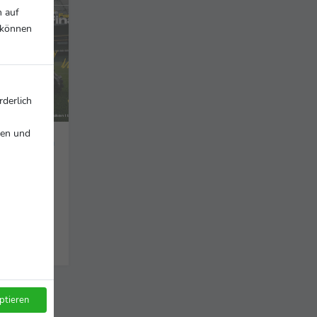
n auf
r können
rderlich
nen und
Sportwetten
opa
mpagne
ptieren