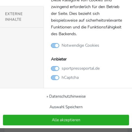
Salzburg und VfB Stuttgart sichern sich
zwingend erforderlich für den Betrieb
Gruppensiege
der Seite. Dies bezieht sich
EXTERNE
Porsche AG
INHALTE
beispielsweise auf sicherheitsrelevante
Funktionen und die Funktionsfähigkeit
des Backends.
Video
Notwendige Cookies
Anbieter
sportpresseportal.de
hCaptcha
» Datenschutzhinweise
Auswahl Speichern
Alle akzeptieren
Video
05.09.2025