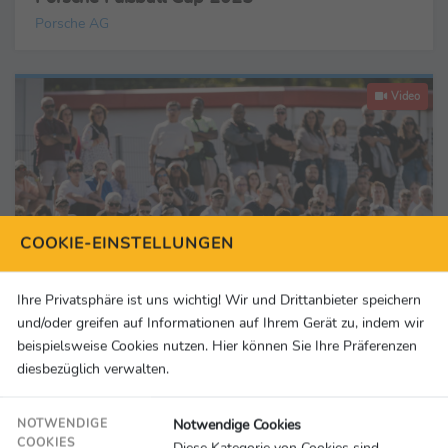
Porsche AG
Video
COOKIE-EINSTELLUNGEN
Ihre Privatsphäre ist uns wichtig! Wir und Drittanbieter speichern
und/oder greifen auf Informationen auf Ihrem Gerät zu, indem wir
beispielsweise Cookies nutzen. Hier können Sie Ihre Präferenzen
diesbezüglich verwalten.
Video
06.09.2025
Porsche Fußball Cup: RB Fußball Akademie
Notwendige Cookies
NOTWENDIGE
COOKIES
Diese Kategorie von Cookies sind