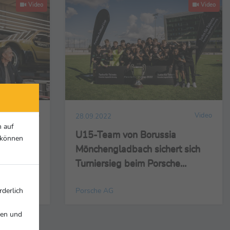
Video
Video
Video
Video
28.09.2022
n auf
Porsche
U15-Team von Borussia
r können
 den
Mönchengladbach sichert sich
eht fest
Turniersieg beim Porsche
Fußball Cup 2022
Porsche AG
rderlich
nen und