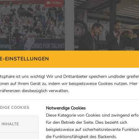
Video
E-EINSTELLUNGEN
Video
05.09.2025
atsphäre ist uns wichtig! Wir und Drittanbieter speichern und/oder greife
Fußball Cup: RB
Gruppenauslosung im 
onen auf Ihrem Gerät zu, indem wir beispielsweise Cookies nutzen. Hie
Akademie Salzburg und
Museum: Spielplan für
Präferenzen diesbezüglich verwalten.
gart sichern sich
Porsche Fußball Cup st
iege
Notwendige Cookies
DIGE COOKIES
Porsche AG
Diese Kategorie von Cookies sind zwingend erfo
für den Betrieb der Seite. Dies bezieht sich
 INHALTE
beispielsweise auf sicherheitsrelevante Funktio
die Funktionsfähigkeit des Backends.