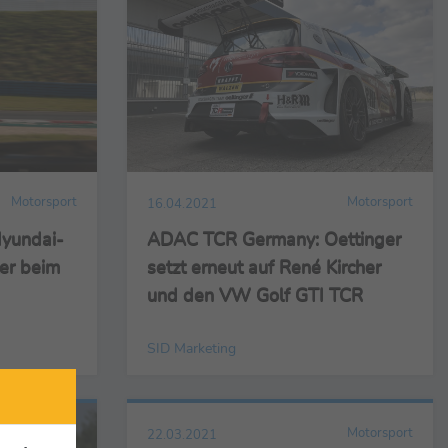
Motorsport
Motorsport
16.04.2021
yundai-
ADAC TCR Germany: Oettinger
ter beim
setzt erneut auf René Kircher
und den VW Golf GTI TCR
SID Marketing
Motorsport
22.03.2021