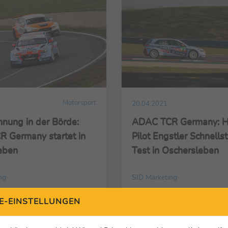
Motorsport
20.04.2021
nung in der Börde:
ADAC TCR Germany: H
 Germany startet in
Pilot Engstler Schnells
eben
Test in Oschersleben
ng
SID Marketing
E-EINSTELLUNGEN