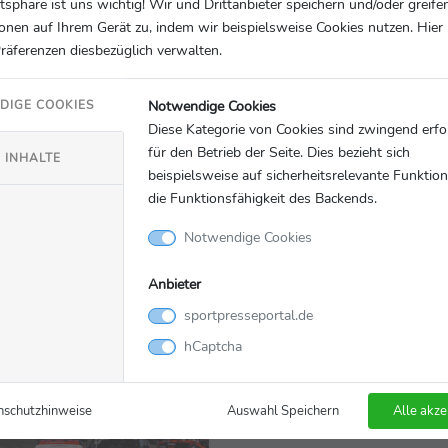
atsphäre ist uns wichtig! Wir und Drittanbieter speichern und/oder greife
onen auf Ihrem Gerät zu, indem wir beispielsweise Cookies nutzen. Hie
Präferenzen diesbezüglich verwalten.
Notwendige Cookies
DIGE COOKIES
Diese Kategorie von Cookies sind zwingend erfo
für den Betrieb der Seite. Dies bezieht sich
 INHALTE
beispielsweise auf sicherheitsrelevante Funktio
Motorsport
23.03.2021
die Funktionsfähigkeit des Backends.
R Germany: Hyundai
Patrick Sing startet im
Notwendige Cookies
tler mit vier Autos auf
i30 N TCR in der ADA
Germany
Anbieter
sportpresseportal.de
ng
SID Marketing
hCaptcha
nschutzhinweise
Auswahl Speichern
Alle akze