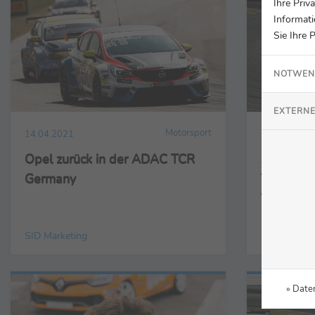
Ihre Priv
Informati
Sie Ihre 
NOTWEN
EXTERNE
Motorsport
14.04.2021
13.04.2021
Opel zurück in der ADAC TCR
ADAC TC
Germany
Team Engs
Titeljagd
SID Marketing
SID Marketi
» Date