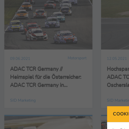
Motorsport
09.06.2021
12.05.2021
ADAC TCR Germany //
Hochspan
Heimspiel für die Österreicher:
ADAC TCR
ADAC TCR Germany in
Oschersl
Spielberg
SID Marketing
SID Marketi
COOKI