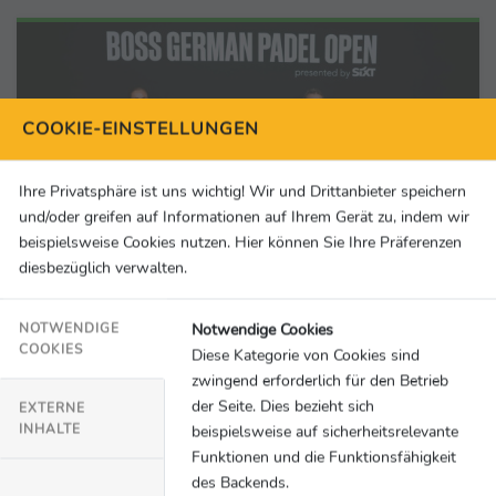
COOKIE-EINSTELLUNGEN
Ihre Privatsphäre ist uns wichtig! Wir und Drittanbieter speichern
und/oder greifen auf Informationen auf Ihrem Gerät zu, indem wir
beispielsweise Cookies nutzen. Hier können Sie Ihre Präferenzen
diesbezüglich verwalten.
Notwendige Cookies
NOTWENDIGE
COOKIES
Diese Kategorie von Cookies sind
Veranstaltungen
14.09.2023
zwingend erforderlich für den Betrieb
BOSS German Padel Open presented by
der Seite. Dies bezieht sich
EXTERNE
INHALTE
beispielsweise auf sicherheitsrelevante
SIXT: “Local Heroes Day” - Alle deutschen
Funktionen und die Funktionsfähigkeit
Duelle am 27.09.
des Backends.