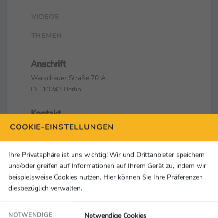
VIDEOS
THEMEN
Anschrift
Warschauer Straße 70 A
DE-10243 Berlin
Kontakt
COOKIE-EINSTELLUNGEN
+49 (0)30 62933600
info@berlin2023.org
Ihre Privatsphäre ist uns wichtig! Wir und Drittanbieter speichern
Social Media & Links
und/oder greifen auf Informationen auf Ihrem Gerät zu, indem wir
beispielsweise Cookies nutzen. Hier können Sie Ihre Präferenzen
diesbezüglich verwalten.
Notwendige Cookies
NOTWENDIGE