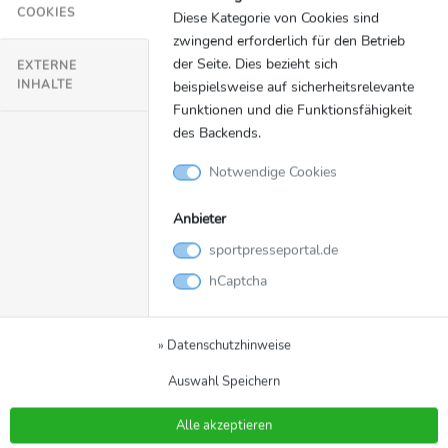
COOKIES
Diese Kategorie von Cookies sind
zwingend erforderlich für den Betrieb
An dieser Stelle würden Inhalte von
der Seite. Dies bezieht sich
EXTERNE
YouTube geladen.
INHALTE
beispielsweise auf sicherheitsrelevante
Einmalig erlauben
Funktionen und die Funktionsfähigkeit
des Backends.
Notwendige Cookies
Anbieter
Video
Zurück zur Meldung
sportpresseportal.de
hCaptcha
Schnittbilder vom
Workshop der Designerin
» Datenschutzhinweise
Anja Gockel im Rahmen
Auswahl Speichern
der Special Olympics
Alle akzeptieren
SpecialOlympics_20220616_Schnibi
Dateiname