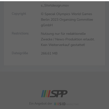
s_Shirtdesign.mov
© Special Olympics World Games
Copyright
Berlin 2023 Organizing Committee
gGmbH
Nutzung nur für redaktionelle
Restrictions
Zwecke / News-Produktion erlaubt.
Kein Weiterverkauf gestattet!
266.61 MB
Dateigröße
Ein Angebot der