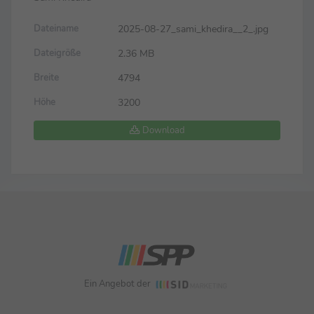
2025-08-27_sami_khedira__2_.jpg
Dateiname
2.36 MB
Dateigröße
4794
Breite
3200
Höhe
Download
Ein Angebot der