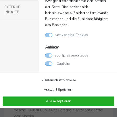
zwingend erforderlich für den Betrieb
der Seite. Dies bezieht sich
EXTERNE
INHALTE
beispielsweise auf sicherheitsrelevante
Funktionen und die Funktionsfähigkeit
des Backends.
Notwendige Cookies
Anbieter
sportpresseportal.de
Bild
Zurück zur Meldung
hCaptcha
Porsche Fußball Cup 2025:
» Datenschutzhinweise
Porsche-
Auswahl Speichern
Markenbotschafter Sami
Khedira
Alle akzeptieren
Porsche Fußball Cup 2025: Porsche-Markenbotschafter
Sami Khedira