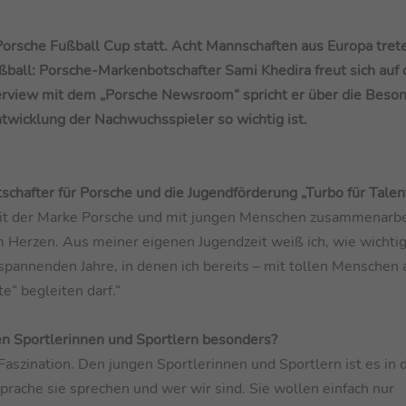
Porsche Fußball Cup statt. Acht Mannschaften aus Europa tret
ball: Porsche-Markenbotschafter Sami Khedira freut sich auf 
terview mit dem „Porsche Newsroom“ spricht er über die Beso
twicklung der Nachwuchsspieler so wichtig ist.
schafter für Porsche und die Jugendförderung „Turbo für Talen
 mit der Marke Porsche und mit jungen Menschen zusammenarbe
 Herzen. Aus meiner eigenen Jugendzeit weiß ich, wie wichti
n spannenden Jahre, in denen ich bereits – mit tollen Menschen
e“ begleiten darf.“
en Sportlerinnen und Sportlern besonders?
Faszination. Den jungen Sportlerinnen und Sportlern ist es in 
rache sie sprechen und wer wir sind. Sie wollen einfach nur