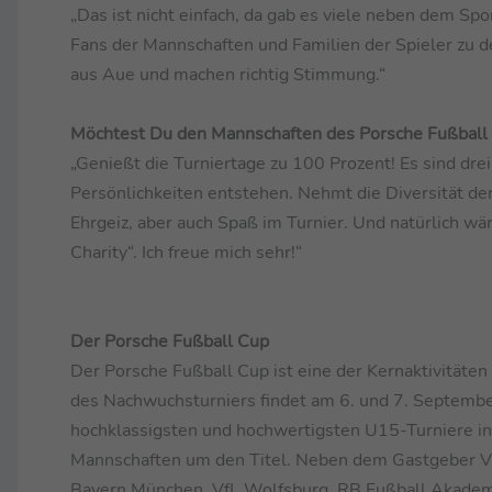
„Das ist nicht einfach, da gab es viele neben dem Sp
Fans der Mannschaften und Familien der Spieler zu
aus Aue und machen richtig Stimmung.“
Möchtest Du den Mannschaften des Porsche Fußball
„Genießt die Turniertage zu 100 Prozent! Es sind dr
Persönlichkeiten entstehen. Nehmt die Diversität de
Ehrgeiz, aber auch Spaß im Turnier. Und natürlich wär
Charity“. Ich freue mich sehr!“
Der Porsche Fußball Cup
Der Porsche Fußball Cup ist eine der Kernaktivitäten
des Nachwuchsturniers findet am 6. und 7. Septembe
hochklassigsten und hochwertigsten U15-Turniere in 
Mannschaften um den Titel. Neben dem Gastgeber VfB
Bayern München, VfL Wolfsburg, RB Fußball Akadem