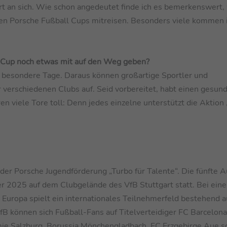
ort an sich. Wie schon angedeutet finde ich es bemerkenswert, 
 den Porsche Fußball Cups mitreisen. Besonders viele kommen
 Cup noch etwas mit auf den Weg geben?
ei besondere Tage. Daraus können großartige Sportler und
r verschiedenen Clubs auf. Seid vorbereitet, habt einen gesun
en viele Tore toll: Denn jedes einzelne unterstützt die Aktion 
 der Porsche Jugendförderung „Turbo für Talente“. Die fünfte 
r 2025 auf dem Clubgelände des VfB Stuttgart statt. Bei ein
Europa spielt ein internationales Teilnehmerfeld bestehend a
 können sich Fußball-Fans auf Titelverteidiger FC Barcelona
ie Salzburg, Borussia Mönchengladbach, FC Erzgebirge Aue 