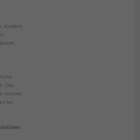
n, sondern
tz,
rbrückt
orsche
en. Das
ie Vereine
es bei
sönlichen