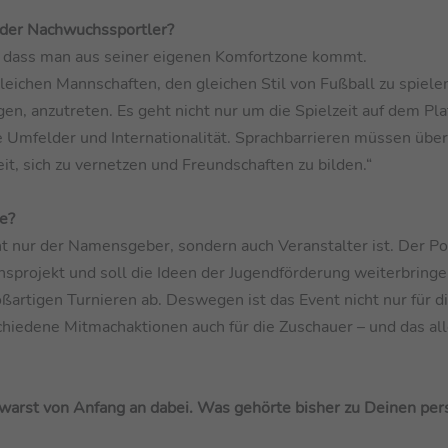
g der Nachwuchssportler?
n, dass man aus seiner eigenen Komfortzone kommt.
leichen Mannschaften, den gleichen Stil von Fußball zu spiele
en, anzutreten. Es geht nicht nur um die Spielzeit auf dem Pla
 Umfelder und Internationalität. Sprachbarrieren müssen übe
it, sich zu vernetzen und Freundschaften zu bilden.“
e?
ht nur der Namensgeber, sondern auch Veranstalter ist. Der P
rzensprojekt und soll die Ideen der Jugendförderung weiterbring
ßartigen Turnieren ab. Deswegen ist das Event nicht nur für d
schiedene Mitmachaktionen auch für die Zuschauer – und das all
u warst von Anfang an dabei. Was gehörte bisher zu Deinen per