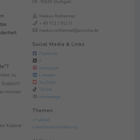
DE-70435 Stuttgart
en
Markus Rothermel
+ 49 711 / 911 0
das
markus.rothermel@porsche.de
nderheit
Social Media & Links
Facebook
X
te“?
Instagram
iten zu
LinkedIn
YouTube
g Support
TikTok
 an meiner
Homepage
Themen
» Fußball
der Kabine
» Nachwuchsförderung