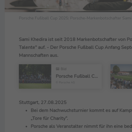
Porsche Fußball Cup 2025: Porsche-Markenbotschafter Sami
Sami Khedira ist seit 2018 Markenbotschafter von Por
Talente" auf. - Der Porsche Fußball Cup Anfang Septe
Mannschaften aus.
Bild
Porsche Fußball Cup 2025: FC Erzgebirge Aue lässt sich feiern
© Porsche AG
Stuttgart, 27.08.2025
Bei dem Nachwuchsturnier kommt es auf Kampfgei
„Tore für Charity“.
Porsche als Veranstalter nimmt für ihn eine be