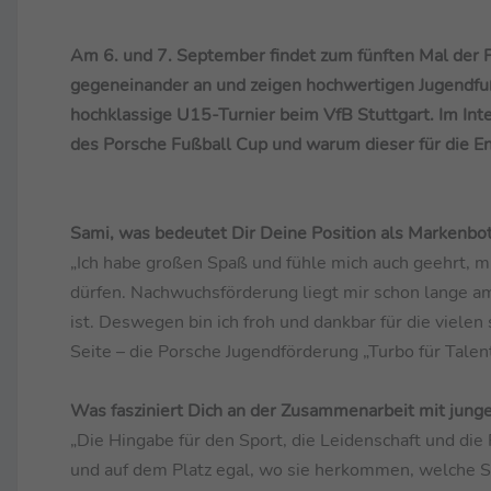
Am 6. und 7. September findet zum fünften Mal der 
gegeneinander an und zeigen hochwertigen Jugendfuß
hochklassige U15-Turnier beim VfB Stuttgart. Im In
des Porsche Fußball Cup und warum dieser für die En
Sami, was bedeutet Dir Deine Position als Markenbot
„Ich habe großen Spaß und fühle mich auch geehrt,
dürfen. Nachwuchsförderung liegt mir schon lange am
ist. Deswegen bin ich froh und dankbar für die viele
Seite – die Porsche Jugendförderung „Turbo für Talent
Was fasziniert Dich an der Zusammenarbeit mit jung
„Die Hingabe für den Sport, die Leidenschaft und die 
und auf dem Platz egal, wo sie herkommen, welche Sp