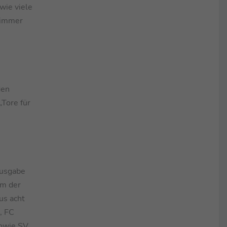
wie viele
 immer
den
„Tore für
Ausgabe
em der
us acht
, FC
sowie SV