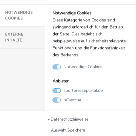
Notwendige Cookies
NOTWENDIGE
COOKIES
Diese Kategorie von Cookies sind
zwingend erforderlich für den Betrieb
der Seite. Dies bezieht sich
EXTERNE
INHALTE
beispielsweise auf sicherheitsrelevante
Funktionen und die Funktionsfähigkeit
des Backends.
Notwendige Cookies
Anbieter
Bild
Zurück zur Meldung
sportpresseportal.de
hCaptcha
Abschluss-
Pressekonferenz Mark
» Datenschutzhinweise
Solomeyer, Christiane
Auswahl Speichern
Krajewski, Philipp Lahm,