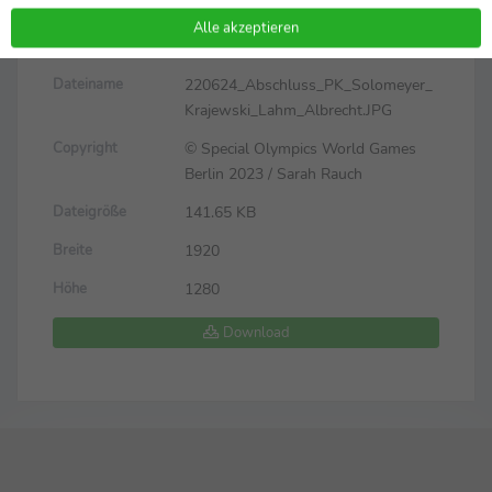
Sven Albrecht
Alle akzeptieren
220624_Abschluss_PK_Solomeyer_
Dateiname
Krajewski_Lahm_Albrecht.JPG
© Special Olympics World Games
Copyright
Berlin 2023 / Sarah Rauch
141.65 KB
Dateigröße
1920
Breite
1280
Höhe
Download