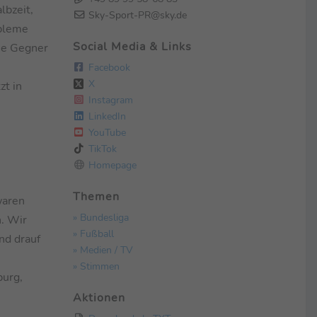
lbzeit,
Sky-Sport-PR@sky.de
obleme
Social Media & Links
die Gegner
Facebook
X
zt in
Instagram
.
LinkedIn
YouTube
TikTok
Homepage
Themen
waren
» Bundesliga
n. Wir
» Fußball
nd drauf
» Medien / TV
» Stimmen
burg,
Aktionen