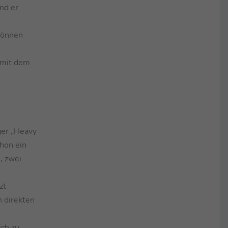
nd er
 können
 mit dem
ger „Heavy
hon ein
, zwei
zt
n direkten
ich zu