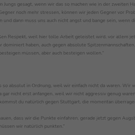
en Jungs gesagt, wenn wir das so machen wie in der zweiten Ha
 Gegner noch mehr stressen, können wir jeden Gegner vor Pr
en und dann muss uns auch nicht angst und bange sein, wenn 
n Respekt, weil hier tolle Arbeit geleistet wird, vor allem jet
klar dominiert haben, auch gegen absolute Spitzenmannschaften
 besteigen müssen, aber auch besteigen wollen.“
s so absolut in Ordnung, weil wir einfach nicht da waren. Wir 
 gar nicht erst anfangen, weil wir nicht aggressiv genug ware
ekommst du natürlich gegen Stuttgart, die momentan überrage
auen, dass wir die Punkte einfahren, gerade jetzt gegen Augs
müssen wir natürlich punkten.“