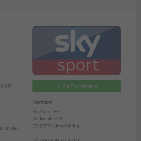
nd SG
Zur Pressemappe
Kontakt
Sky Sport-PR
Medienallee 26
DE-85774 Unterföhring
t. In der
+49 89 99 58-68 83