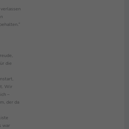
 verlassen
nn
behalten.“
Freude,
ür die
nstart,
t. Wir
ich –
um, der da
iste
s war