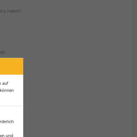
ans haben
nde
ir gehen
nd für die
n auf
r können
sein. Für
ager oder
rderlich
nen und