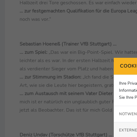
Halbzeit drei Tore geschossen. Es war einfach wieder 
… zur festgemachten Qualifikation für die Europa Lea
noch was vor.“
Sebastian Hoeneß (Trainer VfB Stuttgart) ...
... zum Spiel:
„Das war ein Big-Point-Spiel. Wir hatt
leichter als es war. In der ersten Halbzeit haben wir
COOKI
als verdienter Sieger vom Platz und haben jetzt noch
... zur Stimmung im Stadion:
„Ich fand die Stimmung h
Ihre Priv
Art, wie sie die Leute hier begeistern, gratuliert.“
Informati
... zum Austausch mit seinem Vater Dieter Hoeneß
(
Sie Ihre 
mich ist er natürlich ein unglaublich guter Ratgeber.
jetzt als Beobachter. Das ist für mich Gold wert.“
NOTWEN
EXTERNE
Deniz Undav (Torschütze VfB Stuttgart) …