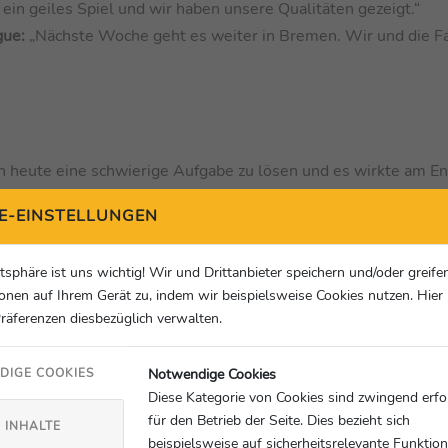
ein geiles Spiel und wir haben unsere Qualitäten gezeigt.“
gue:
„Nächste Woche geht es weiter in Bremen. Wir und die F
en heute eine schwierige Aufgabe zu lösen und es wirkte am E
 unglaubliche Effektivität und Gefahr im Umschalten gezeigt. W
E-EINSTELLUNGEN
mal einen richtig wichtigen und großen Schritt gemacht.“
eute außergewöhnlich. Ich habe der Mannschaft für das Spiel u
atsphäre ist uns wichtig! Wir und Drittanbieter speichern und/oder greife
onen auf Ihrem Gerät zu, indem wir beispielsweise Cookies nutzen. Hie
vor dem Spiel): „Sehr eng - war schon immer so, wird immer so 
Präferenzen diesbezüglich verwalten.
 Er kennt das Geschäft in und auswendig – als Spieler, als Man
Notwendige Cookies
DIGE COOKIES
Diese Kategorie von Cookies sind zwingend erfo
für den Betrieb der Seite. Dies bezieht sich
 INHALTE
beispielsweise auf sicherheitsrelevante Funktio