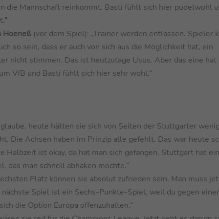
in die Mannschaft reinkommt. Basti fühlt sich hier pudelwohl u
t
.“
ian Hoeneß
(vor dem Spiel): „Trainer werden entlassen. Spieler
h so sein, dass er auch von sich aus die Möglichkeit hat, ein
r nicht stimmen. Das ist heutzutage Usus. Aber das eine hat
zum VfB und Basti fühlt sich hier sehr wohl.“
 glaube, heute hätten sie sich von Seiten der Stuttgarter weni
. Die Achsen haben im Prinzip alle gefehlt. Das war heute sc
 Halbzeit ist okay, da hat man sich gefangen. Stuttgart hat ein
l, das man schnell abhaken möchte.“
echsten Platz können sie absolut zufrieden sein. Man muss jet
 nächste Spiel ist ein Sechs-Punkte-Spiel, weil du gegen eine
ich die Option Europa offenzuhalten.“
wären sie reif für die Champions League. Jetzt geht es darum s