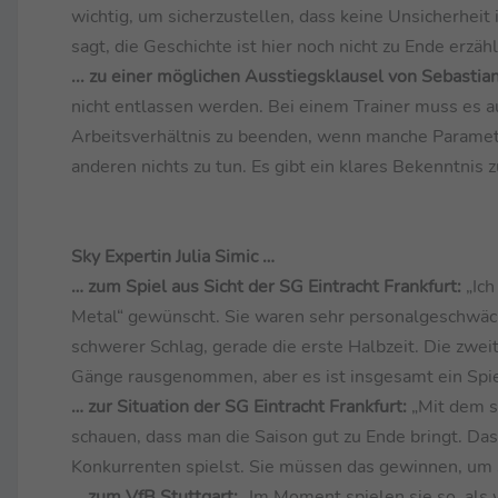
wichtig, um sicherzustellen, dass keine Unsicherheit 
sagt, die Geschichte ist hier noch nicht zu Ende erzähl
... zu einer möglichen Ausstiegsklausel von Sebast
nicht entlassen werden. Bei einem Trainer muss es auc
Arbeitsverhältnis zu beenden, wenn manche Paramete
anderen nichts zu tun. Es gibt ein klares Bekenntnis 
Sky Expertin Julia Simic …
… zum Spiel aus Sicht der SG Eintracht Frankfurt:
„Ich
Metal“ gewünscht. Sie waren sehr personalgeschwächt
schwerer Schlag, gerade die erste Halbzeit. Die zweite
Gänge rausgenommen, aber es ist insgesamt ein Spie
… zur Situation der SG Eintracht Frankfurt:
„Mit dem s
schauen, dass man die Saison gut zu Ende bringt. Das
Konkurrenten spielst. Sie müssen das gewinnen, um s
… zum VfB Stuttgart:
„Im Moment spielen sie so, als 