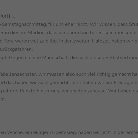
furt) …
p-Samstagnachmittag, für uns eher nicht. Wir wissen, dass Stu
hier in diesem Stadion, dass wir aber dann bereit sein müssen u
i Tore waren viel zu billig. In der zweiten Halbzeit haben wir 
zurückgefahren.“
eidigt. Gegen so eine Mannschaft, die auch dieses Selbstvertrau
Tabellensechster, wir müssen also auch viel richtig gemacht h
d das haben wir auch gemacht. Jetzt haben wir am Freitag ein
st drei Punkte hinter uns, wir spielen zuhause. Wir haben es 
em.“
en Woche, ein ekliger Arbeitssieg, haben wir jetzt in der erst