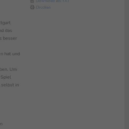
Download als TXT
Drucken
ttgart
nd das
es besser
en hat und
aben. Um
 Spiel
selbst in
en