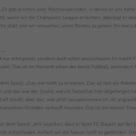
:
„Es gab ja schon zwei Wechselperioden, in denen er uns hätte
icht, wenn wir die Champions League erreichen, überlegt er da
he statt und wir versuchen, unser Bestes zu geben, ihn hierzu
...
cht nur erfolgreich, sondern auch schön anzuschauen. Es macht 
kusen. Das ist im Moment schon der beste Fußball, zumindest f
 dem Spiel): „Das war nicht zu erwarten. Das ist fast ein Rakete
en und das war der Grund, warum Sebastian hier angefangen ha
aft steckt, aber das, was jetzt rausgekommen ist, ist unglaubl
nanziellen Gründen verkauft mussten. Das ist ein kleiner Tra
vor dem Spiel): „Wir wussten, dass er beim FC Bayern auf der L
rüh entschieden, einfach um die Saison nicht zu gefährden. Da