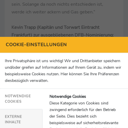
sein. Solange da noch nichts entschieden ist,
werde ich weiter ackern und Gas geben.“
Kevin Trapp (Kapitän und Torwart Eintracht
Frankfurt) zur ausgebliebenen DFB-Nominierung:
„Das gehört dazu und muss man dann so
COOKIE-EINSTELLUNGEN
annehmen. Ich bin lange genug dabei, um das
einschätzen zu können und bin da reflektiert
Ihre Privatsphäre ist uns wichtig! Wir und Drittanbieter speichern
genug. Es geht für mich jetzt darum, Leistung zu
und/oder greifen auf Informationen auf Ihrem Gerät zu, indem wir
bringen, um die Tür weiter aufzuhalten und noch
beispielsweise Cookies nutzen. Hier können Sie Ihre Präferenzen
diesbezüglich verwalten.
auf den Zug aufzuspringen.“
Notwendige Cookies
NOTWENDIGE
Robin Koch (Eintracht Frankfurt) zum Spiel:
„Wir
COOKIES
Diese Kategorie von Cookies sind
haben es bis vors Tor gut gemacht. Es war oftmals
zwingend erforderlich für den Betrieb
der letzte Pass oder der Abschluss, der dann zu
der Seite. Dies bezieht sich
EXTERNE
unsauber war. Auch das Glück fehlte, der Ball
INHALTE
beispielsweise auf sicherheitsrelevante
wurde zweimal auf der Linie geklärt. Es ist einfach