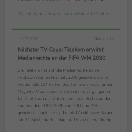
dominant. Sie spielen mit viel Aufwand, Fleiß, Herz
MagentaSport / Jörg Krause, thinXpool TV GmbH
und Technik. Sie spielen mit allem.“ Luis de la ...
Medien / TV
19.07.2026
Nächster TV-Coup: Telekom erwirbt
Medienrechte an der FIFA WM 2030
Die Telekom hat sich die Medienrechte an der
Fußball-Weltmeisterschaft 2030 gesichert. Damit
werden alle 104 Partien des Turniers erneut nur bei
MagentaTV zu sehen sein. Bereits im vergangenen
Jahr hatte sich das Unternehmen die Rechte an der
kommenden EURO 2028 von ARD und ZDF
gesichert – auch hier sind dank 17 exklusiver Partien
alle 51 Spiele nur bei MagentaTV zu sehen. Rodrigo
Diehl, im Vorstand der Telekom für das