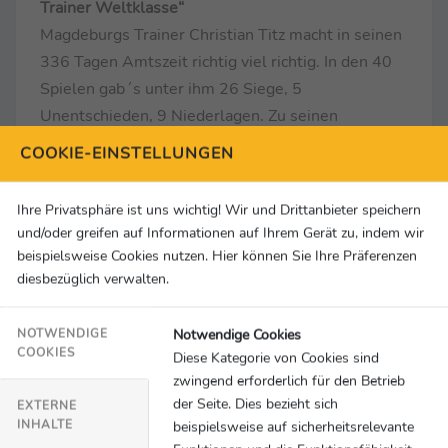
Trainer Weltklasse“
Magdeburgs Trainer Christian Titz macht in seinen
336 Tagen Amtszeit richtig viel richtig. In den 40
Spielen gab´s unter ihm 26 Siege, 5
Unentschieden, 9 Niederlagen. Zu seinen
Verdiensten gehört, dass er Magdeburg spielerisch
COOKIE-EINSTELLUNGEN
so weiterentwickelt hat, dass er aus der gesamten
Liga Respekt erntet. Und dass er eine Mannschaft
Ihre Privatsphäre ist uns wichtig! Wir und Drittanbieter speichern
geformt hat, in der einstige Top-Talente wie Baris
und/oder greifen auf Informationen auf Ihrem Gerät zu, indem wir
Atik zu neuer Stärke gelangen. „Ich kann über alles
beispielsweise Cookies nutzen. Hier können Sie Ihre Präferenzen
mit ihm reden, auch über private Themen und
diesbezüglich verwalten.
deswegen fühle ich mich auch so wohl bei ihm.
Weil ich der sein kann, der ich bin. Deswegen finde
Notwendige Cookies
NOTWENDIGE
COOKIES
Diese Kategorie von Cookies sind
ich den Trainer Weltklasse“, erläuterte Atik im „3.
zwingend erforderlich für den Betrieb
Liga Top-Thema“-Gespräch. Darin verrät er auch,
der Seite. Dies bezieht sich
EXTERNE
dass er Julian Nagelsmann als damaliger Trainer
INHALTE
beispielsweise auf sicherheitsrelevante
der TSG Hoffenheim 3 Einsätze in der Bundesliga