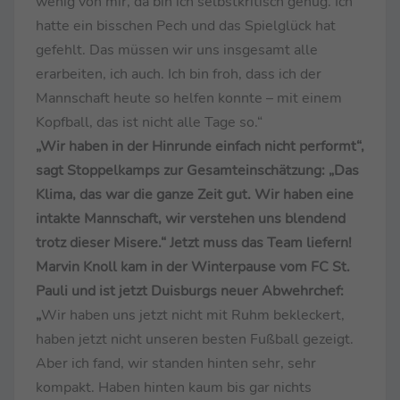
wenig von mir, da bin ich selbstkritisch genug. Ich
hatte ein bisschen Pech und das Spielglück hat
gefehlt. Das müssen wir uns insgesamt alle
erarbeiten, ich auch. Ich bin froh, dass ich der
Mannschaft heute so helfen konnte – mit einem
Kopfball, das ist nicht alle Tage so.“
„Wir haben in der Hinrunde einfach nicht performt“,
sagt Stoppelkamps zur Gesamteinschätzung: „Das
Klima, das war die ganze Zeit gut. Wir haben eine
intakte Mannschaft, wir verstehen uns blendend
trotz dieser Misere.“ Jetzt muss das Team liefern!
Marvin Knoll kam in der Winterpause vom FC St.
Pauli und ist jetzt Duisburgs neuer Abwehrchef:
„
Wir haben uns jetzt nicht mit Ruhm bekleckert,
haben jetzt nicht unseren besten Fußball gezeigt.
Aber ich fand, wir standen hinten sehr, sehr
kompakt. Haben hinten kaum bis gar nichts