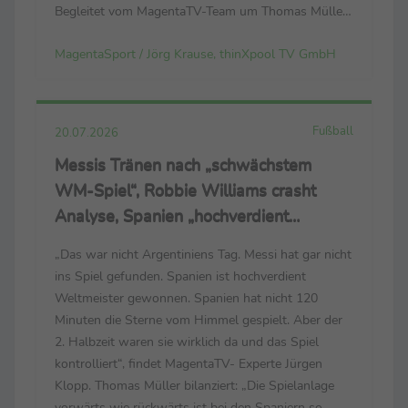
Begleitet vom MagentaTV-Team um Thomas Müller,
Mats Hummels, Tabea Kemme und dem neuen
MagentaSport / Jörg Krause, thinXpool TV GmbH
Bundestrainer Jürgen Klopp. (Der Link zum
Trailer: https://cloud.thinxpool.de/s/...
Fußball
20.07.2026
Messis Tränen nach „schwächstem
WM-Spiel“, Robbie Williams crasht
Analyse, Spanien „hochverdient
Weltmeister“
„Das war nicht Argentiniens Tag. Messi hat gar nicht
ins Spiel gefunden. Spanien ist hochverdient
Weltmeister gewonnen. Spanien hat nicht 120
Minuten die Sterne vom Himmel gespielt. Aber der
2. Halbzeit waren sie wirklich da und das Spiel
kontrolliert“, findet MagentaTV- Experte Jürgen
Klopp. Thomas Müller bilanziert: „Die Spielanlage
vorwärts wie rückwärts ist bei den Spaniern so