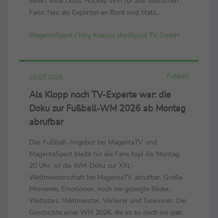
liefert volle Dosis Hockey-WM für alle deutschen
Fans: Neu als Experten an Bord sind Mats
Grambusch und Selin Oruz – bei der Heim-EM noch
MagentaSport / Jörg Krause, thinXpool TV GmbH
Leistungsträger ihrer Nationalteams Der
Countdown läuft zur FIH ...
Fußball
26.07.2026
Als Klopp noch TV-Experte war: die
Doku zur Fußball-WM 2026 ab Montag
abrufbar
Das Fußball-Angebot bei MagentaTV und
MagentaSport bleibt für die Fans top! Ab Montag,
20 Uhr, ist die WM-Doku zur XXL-
Weltmeisterschaft bei MagentaTV abrufbar. Große
Momente, Emotionen, noch nie gezeigte Bilder,
Weltstars, Weltmeister, Verlierer und Gewinner. Die
Geschichte einer WM 2026, die es so noch nie gab.