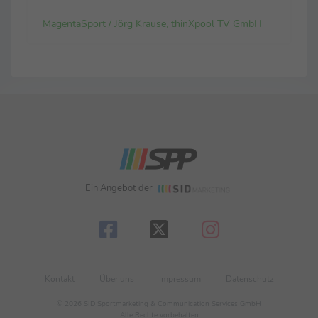
Deutschland-Geschäft verantwortlich: „Es war für
uns eine Fußball...
MagentaSport / Jörg Krause, thinXpool TV GmbH
Ein Angebot der
Kontakt
Über uns
Impressum
Datenschutz
© 2026 SID Sportmarketing & Communication Services GmbH
Alle Rechte vorbehalten