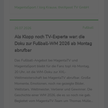
Grambusch und Selin Oruz – bei der Heim-EM noch
MagentaSport / Jörg Krause, thinXpool TV GmbH
Leistungsträger ihrer Nationalteams Der
Countdown läuft zur FIH ...
Fußball
26.07.2026
Als Klopp noch TV-Experte war: die
Doku zur Fußball-WM 2026 ab Montag
abrufbar
Das Fußball-Angebot bei MagentaTV und
MagentaSport bleibt für die Fans top! Ab Montag,
20 Uhr, ist die WM-Doku zur XXL-
Weltmeisterschaft bei MagentaTV abrufbar. Große
Momente, Emotionen, noch nie gezeigte Bilder,
Weltstars, Weltmeister, Verlierer und Gewinner. Die
Geschichte einer WM 2026, die es so noch nie gab.
Begleitet vom MagentaTV-Team um Thomas Müller,
Mats Hummels, Tabea Kemme und dem neuen