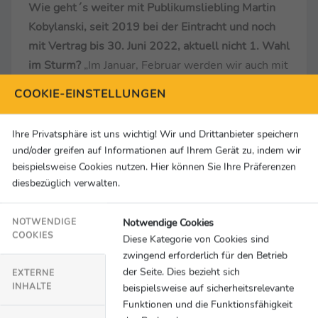
Wie geht´s weiter mit Publikumsliebling Martin
Kobylanski, seit 2019 bei der Eintracht und noch
mit Vertrag bis 30. Juni 2022, aktuell nicht 1. Wahl
im Sturm?
„Im Januar, Februar werden wir auch mit
Martin sprechen, ob wir dann nochmal
COOKIE-EINSTELLUNGEN
zusammenkommen. Möglich ist das, ob es dann
auch so funktioniert, muss der Spieler dann auch
Ihre Privatsphäre ist uns wichtig! Wir und Drittanbieter speichern
selbst entscheiden.“
und/oder greifen auf Informationen auf Ihrem Gerät zu, indem wir
beispielsweise Cookies nutzen. Hier können Sie Ihre Präferenzen
Fußball LIVE bei MagentaSport
diesbezüglich verwalten.
18. Spieltag
Freitag, 03.12.2021
Notwendige Cookies
NOTWENDIGE
COOKIES
Ab 18.30 Uhr:
FSV Zwickau – 1. FC Saarbrücken
Diese Kategorie von Cookies sind
zwingend erforderlich für den Betrieb
Samstag,04.12.021
der Seite. Dies bezieht sich
EXTERNE
Ab 13.45 Uhr in der Konferenz und als
INHALTE
beispielsweise auf sicherheitsrelevante
Einzelspiel:
TSV 1860 München - 1. FC
Funktionen und die Funktionsfähigkeit
Magdeburg, 1. FC Kaiserslautern – Viktoria Köln,