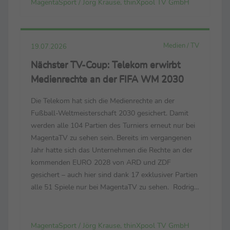
MagentaSport / Jörg Krause, thinXpool TV GmbH
und Technik. Sie spielen mit allem.“ Luis de la ...
Medien / TV
19.07.2026
Nächster TV-Coup: Telekom erwirbt
Medienrechte an der FIFA WM 2030
Die Telekom hat sich die Medienrechte an der
Fußball-Weltmeisterschaft 2030 gesichert. Damit
werden alle 104 Partien des Turniers erneut nur bei
MagentaTV zu sehen sein. Bereits im vergangenen
Jahr hatte sich das Unternehmen die Rechte an der
kommenden EURO 2028 von ARD und ZDF
gesichert – auch hier sind dank 17 exklusiver Partien
alle 51 Spiele nur bei MagentaTV zu sehen. Rodrigo
Diehl, im Vorstand der Telekom für das
Deutschland-Geschäft verantwortlich: „Es war für
uns eine Fußball...
MagentaSport / Jörg Krause, thinXpool TV GmbH