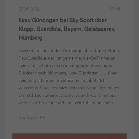
Fußball
27.07.2026
Ilkay Gündogan bei Sky Sport über
Klopp, Guardiola, Bayern, Galatasaray,
Nürnberg
Außerdem spricht der 35-Jährige über Jürgen Klopp,
Pep Guardiola, der ihn gerne mal als Co-Trainer an
seiner Seite hätte, und eine mögliche Sensations-
Rückkehr nach Nürnberg. Ilkay Gündogan ... ... über
sein erstes Jahr bei Galatasaray Istanbul: "Ich
wusste, auf was ich mich einlasse. Neue Liga, neues
Umfeld. Die Türkei ist auch ein Land, wo ich selbst
vorher noch nie gelebt habe. Wir fühlen uns sehr
wohl. Wir sind sehr glücklich in der Stadt. Der Klub
Sky Sport-PR
hat ein enormes Potenzial, ...