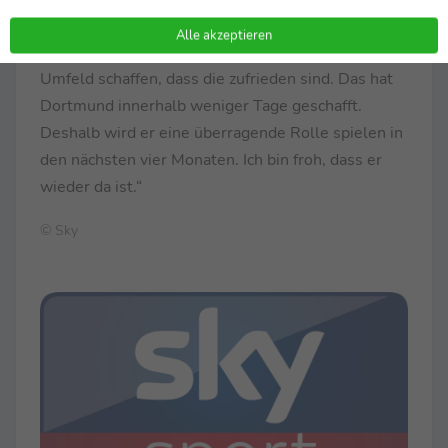
Wenn man so einen Spieler hat, einen Flair-
Alle akzeptieren
Spieler, einen Kreativspieler, dann muss man ein
Umfeld schaffen, dass die zufrieden sind. Das hat
Dortmund innerhalb weniger Tage geschafft.
Deshalb wird er eine überragende Rolle spielen in
den nächsten vier Monaten. Ich bin froh, dass er
wieder da ist.“
© Sky