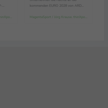
V-
kommenden EURO 2028 von ARD
 Müller
und ZDF gesichert – auch hier sind
MagentaSport / Jörg Krause, thinXpool TV GmbH
MagentaSport / Jörg Krause, thinXpool TV GmbH
rwärts
dank 17 exklusiver Partien alle 51
niern so
Spiele nur bei MagentaTV zu sehen.
Rodrigo Diehl, im Vorstand der
nik. Sie
Telekom für das Deutschland-
.
Geschäft verantwortlich: „Es war für
uns eine Fußball...