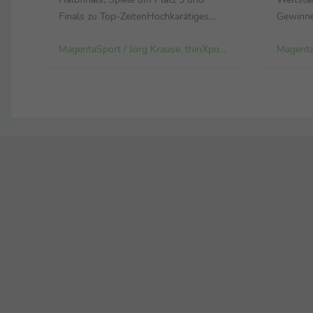
Finals zu Top-ZeitenHochkarätiges
Gewinne
On-Air-Team liefert volle Dosis
2026, di
MagentaSport / Jörg Krause, thinXpool TV GmbH
Hockey-WM für alle deutschen Fans:
vom Ma
Neu als Experten an Bord sind Mats
Müller,
Grambusch und Selin Oruz – bei der
und dem
Heim-EM noch Leistungsträger ihrer
Klopp. (
Nationalteams Der Countdown läuft
Trailer: 
zur FIH ...