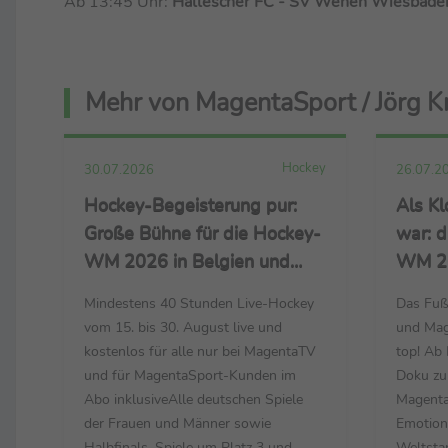
Ab 13:45 Uhr:
Hallescher FC - SV Wehen Wiesbade
Mehr von MagentaSport / Jörg 
Hockey
30.07.2026
26.07.2
Hockey-Begeisterung pur:
Als K
Große Bühne für die Hockey-
war: d
WM 2026 in Belgien und
WM 20
den Niederlanden ab 15.
abrufb
Mindestens 40 Stunden Live-Hockey
Das Fuß
August – live nur bei
vom 15. bis 30. August live und
und Mage
MagentaSport und
kostenlos für alle nur bei MagentaTV
top! Ab 
MagentaTV
und für MagentaSport-Kunden im
Doku zu
Abo inklusiveAlle deutschen Spiele
Magenta
der Frauen und Männer sowie
Emotione
Halbfinals, Spiele um Platz 3 und
Weltstar