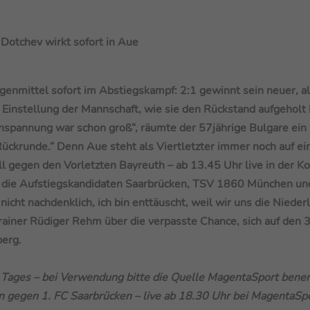
 Dotchev wirkt sofort in Aue
genmittel sofort im Abstiegskampf: 2:1 gewinnt sein neuer, al
er Einstellung der Mannschaft, wie sie den Rückstand aufgeholt 
Anspannung war schon groß“, räumte der 57jährige Bulgare ein
 Rückrunde.“ Denn Aue steht als Viertletzter immer noch auf e
 gegen den Vorletzten Bayreuth – ab 13.45 Uhr live in der K
wie die Aufstiegskandidaten Saarbrücken, TSV 1860 München un
 nicht nachdenklich, ich bin enttäuscht, weil wir uns die Nieder
rainer Rüdiger Rehm über die verpasste Chance, sich auf den 3
berg.
 Tages – bei Verwendung bitte die Quelle MagentaSport bene
öln gegen 1. FC Saarbrücken – live ab 18.30 Uhr bei MagentaSp