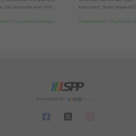
r. Die Geschichte einer WM
kontrolliert“, findet MagentaT
e es so noch nie gab. Begleitet
Experte Jürgen Klopp. Thomas
MagentaSport / Jörg Krause, thinXpool TV GmbH
gentaTV-Team um Thomas
bilanziert: „Die Spielanlage vo
 Mats Hummels, Tabea Kemme
wie rückwärts ist bei den Spa
 neuen Bundestrainer Jürgen
dominant. Sie spielen mit viel
Der Link zum
Aufwand, Fleiß, Herz und Tech
https://cloud.thinxpool.de/s/...
spielen mit allem.“ Luis de la ..
Ein Angebot der