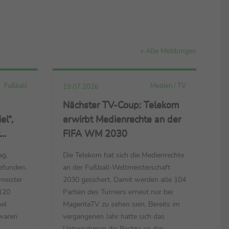
» Alle Meldungen
Fußball
Medien / TV
19.07.2026
Nächster TV-Coup: Telekom
l“,
erwirbt Medienrechte an der
FIFA WM 2030
ag.
Die Telekom hat sich die Medienrechte
ster“
gefunden.
an der Fußball-Weltmeisterschaft
meister
2030 gesichert. Damit werden alle 104
120
Partien des Turniers erneut nur bei
el
MagentaTV zu sehen sein. Bereits im
 waren
vergangenen Jahr hatte sich das
Unternehmen die Rechte an der