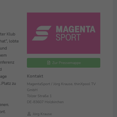
ter Klub
hat“, lobte
 und
inem
onferenz
Zur Pressemappe
d
Kontakt
lage
.Platz zu
MagentaSport / Jörg Krause, thinXpool TV
GmbH
Tölzer Straße 1
DE-83607 Holzkirchen
nnen.
ort.
Jörg Krause