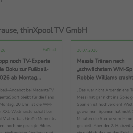
n
Krause, thinXpool TV GmbH
Fußball
026
20.07.2026
lopp noch TV-Experte
Messis Tränen nach
ie Doku zur Fußball-
„schwächstem WM-Spie
26 ab Montag
Robbie Williams crasht
ar
Analyse, Spanien
ball-Angebot bei MagentaTV
„Das war nicht Argentiniens T
„hochverdient Weltmei
ntaSport bleibt für die Fans
Messi hat gar nicht ins Spiel 
Montag, 20 Uhr, ist die WM-
Spanien ist hochverdient Welt
r XXL-Weltmeisterschaft bei
gewonnen. Spanien hat nicht 
TV abrufbar. Große Momente,
Minuten die Sterne vom Himm
n, noch nie gezeigte Bilder,
gespielt. Aber der 2. Halbzeit
s, Weltmeister, Verlierer und
sie wirklich da und das Spiel