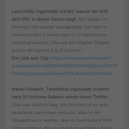
Leon Hüttl, Ingolstadt, erklärt, warum der EHC
dem ERC in dieser Saison liegt:
„Wir haben im
Sommer viel darüber nachgedacht. Ich habe in
meinen ersten 2 Jahren hier in 14 Spielen nur
einmal gewonnen. Das war ein tougher Gegner.
Jetzt in der Saison 3 zu 0 ist stark.“
Der Link zum Clip:
https://www.clipro.tv/player?
publishJobID=cGtPdlBlRGNEZnFvMzZpSm1DWTF
PaU45QjhaQmpSSWwwVG9uR2M3N2NMbz0=
Marko Friedrich, Torschütze Ingolstadt, erzielte
nach 31 torlosen Spielen wieder einen Treffer:
„Das war wirklich lang. Als Stürmer ist es sehr
belastend, wenn man versucht, alles in die
Waagschale zu werfen, aber es funktioniert nicht.
Umso schöner, dass es in einem wichtigen Spiel