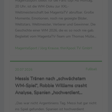
MagentaSport bleibt für die Fans top! Ab Montag,
20 Uhr, ist die WM-Doku zur XXL-
Weltmeisterschaft bei MagentaTV abrufbar. Große
Momente, Emotionen, noch nie gezeigte Bilder,
Weltstars, Weltmeister, Verlierer und Gewinner. Die
Geschichte einer WM 2026, die es so noch nie gab.
Begleitet vom MagentaTV-Team um Thomas Müller,
Mats Hummels, Tabea Kemme und dem neuen
MagentaSport / Jörg Krause, thinXpool TV GmbH
Bundestrainer Jürgen Klopp. (Der Link zum
Trailer: https://cloud.thinxpool.de/s/...
Fußball
20.07.2026
Messis Tränen nach „schwächstem
WM-Spiel“, Robbie Williams crasht
Analyse, Spanien „hochverdient
Weltmeister“
„Das war nicht Argentiniens Tag. Messi hat gar nicht
ins Spiel gefunden. Spanien ist hochverdient