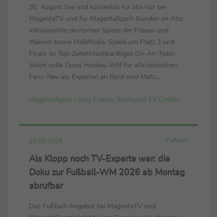
MagentaTV
30. August live und kostenlos für alle nur bei
MagentaTV und für MagentaSport-Kunden im Abo
inklusiveAlle deutschen Spiele der Frauen und
Männer sowie Halbfinals, Spiele um Platz 3 und
Finals zu Top-ZeitenHochkarätiges On-Air-Team
liefert volle Dosis Hockey-WM für alle deutschen
Fans: Neu als Experten an Bord sind Mats
Grambusch und Selin Oruz – bei der Heim-EM noch
MagentaSport / Jörg Krause, thinXpool TV GmbH
Leistungsträger ihrer Nationalteams Der
Countdown läuft zur FIH ...
Fußball
26.07.2026
Als Klopp noch TV-Experte war: die
Doku zur Fußball-WM 2026 ab Montag
abrufbar
Das Fußball-Angebot bei MagentaTV und