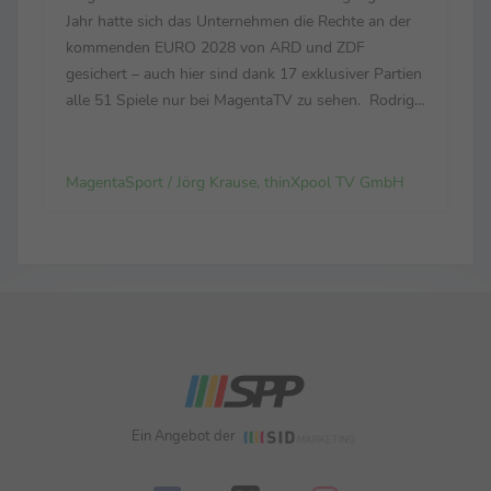
Jahr hatte sich das Unternehmen die Rechte an der
kommenden EURO 2028 von ARD und ZDF
gesichert – auch hier sind dank 17 exklusiver Partien
alle 51 Spiele nur bei MagentaTV zu sehen. Rodrigo
Diehl, im Vorstand der Telekom für das
Deutschland-Geschäft verantwortlich: „Es war für
uns eine Fußball...
MagentaSport / Jörg Krause, thinXpool TV GmbH
Ein Angebot der