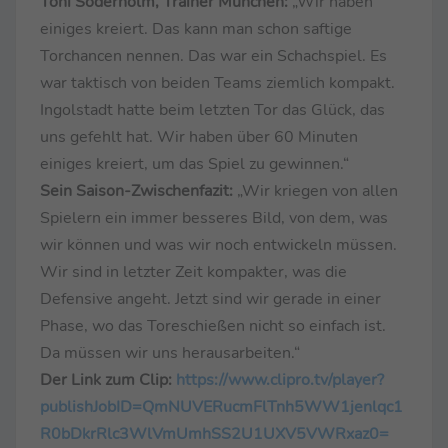
Toni Söderholm, Trainer München:
„Wir haben
einiges kreiert. Das kann man schon saftige
Torchancen nennen. Das war ein Schachspiel. Es
war taktisch von beiden Teams ziemlich kompakt.
Ingolstadt hatte beim letzten Tor das Glück, das
uns gefehlt hat. Wir haben über 60 Minuten
einiges kreiert, um das Spiel zu gewinnen.“
Sein Saison-Zwischenfazit:
„Wir kriegen von allen
Spielern ein immer besseres Bild, von dem, was
wir können und was wir noch entwickeln müssen.
Wir sind in letzter Zeit kompakter, was die
Defensive angeht. Jetzt sind wir gerade in einer
Phase, wo das Toreschießen nicht so einfach ist.
Da müssen wir uns herausarbeiten.“
Der Link zum Clip:
https://www.clipro.tv/player?
publishJobID=QmNUVERucmFlTnh5WW1jenlqc1
R0bDkrRlc3WlVmUmhSS2U1UXV5VWRxaz0=