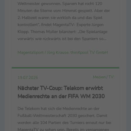
Weltmeister gewonnen. Spanien hat nicht 120
Minuten die Sterne vom Himmel gespielt. Aber der
2. Halbzeit waren sie wirklich da und das Spiel
kontrolliert“, findet MagentaTV- Experte Jürgen
Klopp. Thomas Müller bilanziert: „Die Spielanlage
vorwärts wie rückwärts ist bei den Spaniern so
dominant. Sie spielen mit viel Aufwand, Fleiß, Herz
MagentaSport / Jörg Krause, thinXpool TV GmbH
und Technik. Sie spielen mit allem.“ Luis de la ...
Medien / TV
19.07.2026
Nächster TV-Coup: Telekom erwirbt
Medienrechte an der FIFA WM 2030
Die Telekom hat sich die Medienrechte an der
Fußball-Weltmeisterschaft 2030 gesichert. Damit
werden alle 104 Partien des Turniers erneut nur bei
MagentaTV zu sehen sein. Bereits im vergangenen