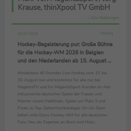
Krause, thinXpool TV GmbH
» Alle Meldungen
Hockey
30.07.2026
Hockey-Begeisterung pur: Große Bühne
für die Hockey-WM 2026 in Belgien
und den Niederlanden ab 15. August –
live nur bei MagentaSport und
Mindestens 40 Stunden Live-Hockey vom 15. bis
MagentaTV
30. August live und kostenlos für alle nur bei
MagentaTV und für MagentaSport-Kunden im Abo
inklusiveAlle deutschen Spiele der Frauen und
Männer sowie Halbfinals, Spiele um Platz 3 und
Finals zu Top-ZeitenHochkarätiges On-Air-Team
liefert volle Dosis Hockey-WM für alle deutschen
Fans: Neu als Experten an Bord sind Mats
Grambusch und Selin Oruz – bei der Heim-EM noch