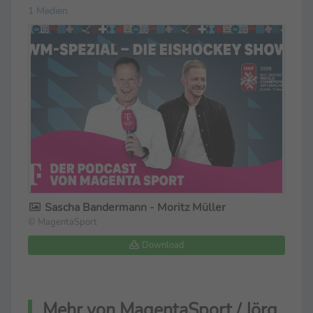
1 Medien
Sascha Bandermann - Moritz Müller
© MagentaSport
Download
Mehr von MagentaSport / Jörg