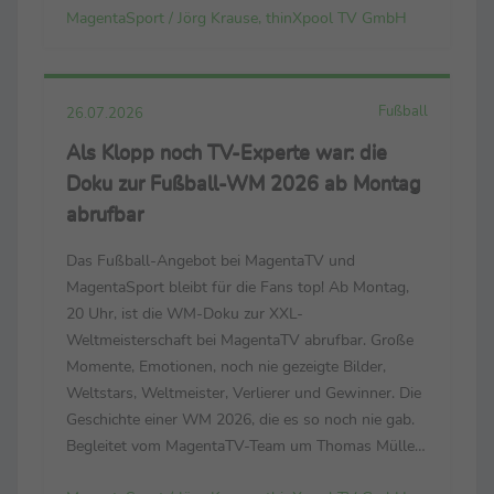
MagentaSport / Jörg Krause, thinXpool TV GmbH
Leistungsträger ihrer Nationalteams Der
Countdown läuft zur FIH ...
Fußball
26.07.2026
Als Klopp noch TV-Experte war: die
Doku zur Fußball-WM 2026 ab Montag
abrufbar
Das Fußball-Angebot bei MagentaTV und
MagentaSport bleibt für die Fans top! Ab Montag,
20 Uhr, ist die WM-Doku zur XXL-
Weltmeisterschaft bei MagentaTV abrufbar. Große
Momente, Emotionen, noch nie gezeigte Bilder,
Weltstars, Weltmeister, Verlierer und Gewinner. Die
Geschichte einer WM 2026, die es so noch nie gab.
Begleitet vom MagentaTV-Team um Thomas Müller,
Mats Hummels, Tabea Kemme und dem neuen