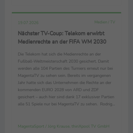
Medien / TV
19.07.2026
Nächster TV-Coup: Telekom erwirbt
Medienrechte an der FIFA WM 2030
Die Telekom hat sich die Medienrechte an der
Fußball-Weltmeisterschaft 2030 gesichert. Damit
werden alle 104 Partien des Turniers erneut nur bei
MagentaTV zu sehen sein. Bereits im vergangenen
Jahr hatte sich das Unternehmen die Rechte an der
kommenden EURO 2028 von ARD und ZDF
gesichert – auch hier sind dank 17 exklusiver Partien
alle 51 Spiele nur bei MagentaTV zu sehen. Rodrigo
Diehl, im Vorstand der Telekom für das
Deutschland-Geschäft verantwortlich: „Es war für
uns eine Fußball...
MagentaSport / Jörg Krause, thinXpool TV GmbH