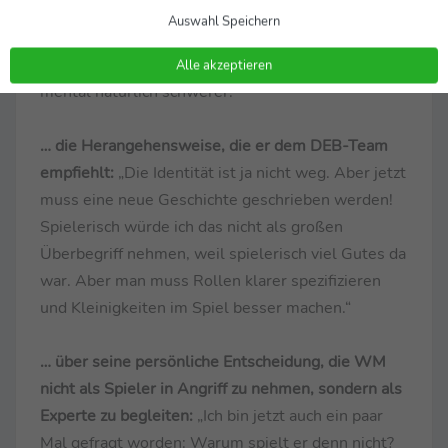
guten Spiel würde wieder Lebensgeister wecken.
Auswahl Speichern
Wenn man morgen aber auf sehr starke Schweizer
trifft und das nicht gelingt, dann wird der Weg
Alle akzeptieren
mental natürlich schwerer.“
… die Herangehensweise, die er dem DEB-Team
empfiehlt:
„Die Identität ist ja nicht weg. Aber jetzt
muss eine neue Geschichte geschrieben werden!
Spielerisch würde ich das nicht als großen
Überbegriff nehmen, weil spielerisch viel Gutes da
war. Aber man muss Rollen klarer spezifizieren
und Kleinigkeiten im Spiel besser machen.“
… über seine persönliche Entscheidung, die WM
nicht als Spieler in Angriff zu nehmen, sondern als
Experte zu begleiten:
„Ich bin jetzt auch ein paar
Mal gefragt worden: Warum spielt er denn nicht?