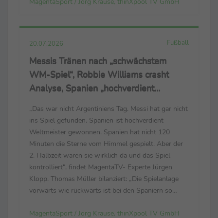
MagentaSport / Jörg Krause, thinXpool TV GmbH
Bundestrainer Jürgen Klopp. (Der Link zum
Trailer: https://cloud.thinxpool.de/s/...
Fußball
20.07.2026
Messis Tränen nach „schwächstem
WM-Spiel“, Robbie Williams crasht
Analyse, Spanien „hochverdient
Weltmeister“
„Das war nicht Argentiniens Tag. Messi hat gar nicht
ins Spiel gefunden. Spanien ist hochverdient
Weltmeister gewonnen. Spanien hat nicht 120
Minuten die Sterne vom Himmel gespielt. Aber der
2. Halbzeit waren sie wirklich da und das Spiel
kontrolliert“, findet MagentaTV- Experte Jürgen
Klopp. Thomas Müller bilanziert: „Die Spielanlage
vorwärts wie rückwärts ist bei den Spaniern so
dominant. Sie spielen mit viel Aufwand, Fleiß, Herz
MagentaSport / Jörg Krause, thinXpool TV GmbH
und Technik. Sie spielen mit allem.“ Luis de la ...