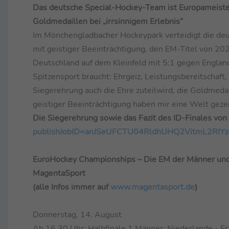
Das deutsche Special-Hockey-Team ist Europameiste
Goldmedaillen bei „irrsinnigem Erlebnis“
Im Mönchengladbacher Hockeypark verteidigt die de
mit geistiger Beeinträchtigung, den EM-Titel von 2
Deutschland auf dem Kleinfeld mit 5:1 gegen England.
Spitzensport braucht: Ehrgeiz, Leistungsbereitschaft
Siegerehrung auch die Ehre zuteilwird, die Goldmeda
geistiger Beeinträchtigung haben mir eine Welt gezeig
Die Siegerehrung sowie das Fazit des ID-Finales von
publishJobID=anJSeUFCTU04RldhUHQ2VitmL2RIY
EuroHockey Championships – Die EM der Männer und 
MagentaSport
(alle Infos immer auf
www.magentasport.de
)
Donnerstag, 14. August
Ab 16.30 Uhr: Halbfinale 1 Männer: Niederlande - Fr