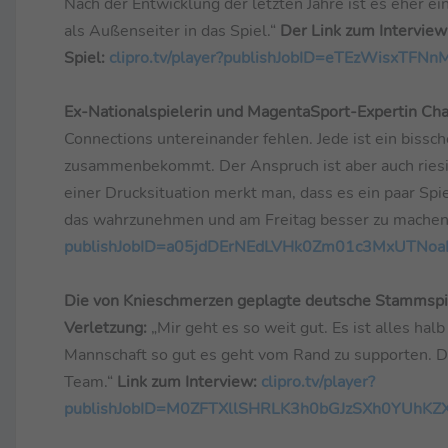
Nach der Entwicklung der letzten Jahre ist es eher e
als Außenseiter in das Spiel.“
Der Link zum Interview
Spiel:
clipro.tv/player?publishJobID=eTEzWis
Ex-Nationalspielerin und MagentaSport-Expertin Cha
Connections untereinander fehlen. Jede ist ein bissch
zusammenbekommt. Der Anspruch ist aber auch riesig. 
einer Drucksituation merkt man, dass es ein paar Spiel
das wahrzunehmen und am Freitag besser zu machen
publishJobID=a05jdDErNEdLVHk0Zm01c3MxUT
Die von Knieschmerzen geplagte deutsche Stammspie
Verletzung:
„Mir geht es so weit gut. Es ist alles halb
Mannschaft so gut es geht vom Rand zu supporten. D
Team.“
Link zum Interview:
clipro.tv/player?
publishJobID=M0ZFTXllSHRLK3h0bGJzSXh0YUh