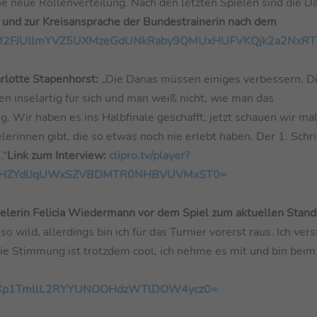
ine neue Rollenverteilung. Nach den letzten Spielen sind die D
 und zur Kreisansprache der Bundestrainerin nach dem
xTFNnM2FJUllmYVZ5UXMzeGdUNkRaby9QMUxHUFVKQjk2a2NxR
rlotte Stapenhorst:
„Die Danas müssen einiges verbessern. D
en inselartig für sich und man weiß nicht, wie man das
Wir haben es ins Halbfinale geschafft, jetzt schauen wir mal.
erinnen gibt, die so etwas noch nie erlebt haben. Der 1. Schrit
.“
Link zum Interview:
clipro.tv/player?
NoaHZYdlJqUWxSZVBDMTR0NHBVUVMxST0=
lerin Felicia Wiedermann vor dem Spiel zum aktuellen Stand 
 so wild, allerdings bin ich für das Turnier vorerst raus. Ich ver
ie Stimmung ist trotzdem cool, ich nehme es mit und bin beim
KZXp1TmllL2RYYUNOOHdzWTlDOW4ycz0=