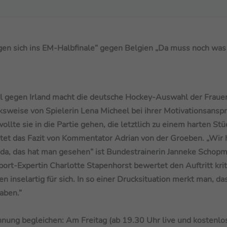
rgen sich ins EM-Halbfinale“ gegen Belgien „Da muss noch was
 gegen Irland macht die deutsche Hockey-Auswahl der Frauen
sweise von Spielerin Lena Micheel bei ihrer Motivationsansp
lte sie in die Partie gehen, die letztlich zu einem harten Stü
autet das Fazit von Kommentator Adrian von der Groeben. „Wir
ar da, das hat man gesehen“ ist Bundestrainerin Janneke Schop
ort-Expertin Charlotte Stapenhorst bewertet den Auftritt krit
n inselartig für sich. In so einer Drucksituation merkt man, da
haben.“
nung begleichen: Am Freitag (ab 19.30 Uhr live und kostenlo