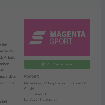
 ihr
rache vor
ck Arbeit
 haben
Zur Pressemappe
man
Kontakt
isch: „Die
ss es ein
MagentaSport / Jörg Krause, thinXpool TV
GmbH
Tölzer Straße 1
DE-83607 Holzkirchen
s bei