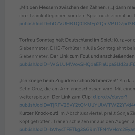
„Mit den Messern zwischen den Zähnen, (…) dann ma
ihre Teamkolleginnen vor dem Spiel noch einmal an.
publishJobID=bDZVUHBTQ0tKMFp2QmVPTDZpd3
Torfrau Sonntag hält Deutschland im Spiel:
Kurz vor 
Siebenmeter. DHB-Torhüterin Julia Sonntag ahnt beim
Siebenmeter.
Der Link zum Foul und anschließende
publishJobID=WG1UMWovSHQ1aEFIaUpaSUd2al
„Ich kriege beim Zugucken schon Schmerzen!“
So das
Selin Oruz, die am Arm angeschossen wird. Mit eine
weiterspielen.
Der Link zum Clip:
clipro.tv/player?
publishJobID=TjRFV29vY2tQMUlJYUlWTWZ2YVd
Kurzer Knock-out!
Im Abschlussviertel prallt Sonja
Kopf getroffen. Tränen schießen ihr aus den Augen, 
publishJobID=bVhycTFETkg3SG9mTFN4VHcrc2Ey