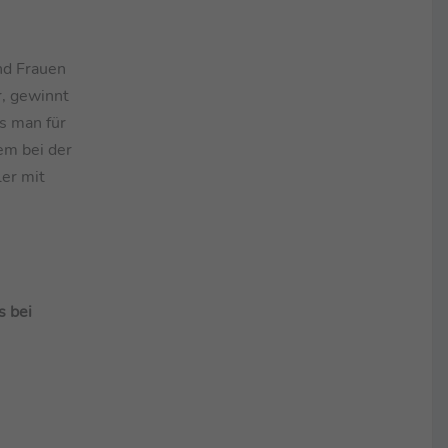
nd Frauen
r, gewinnt
as man für
em bei der
ler mit
s bei