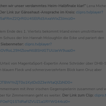
chen wir unser verdammtes Heim-Halbfinale klar!“
Lena Miche
Der Link zur Gänsehaut-Ansprache im Kreis:
clipro.tv/player?
B5aFRmZ2QrRGU4SElRd3AxaWIxZ3Jmcz0=
dem Ende des 1. Viertels bekommt Irland einen umstrittenen
 Schuss der Irin Hannah Mcloughlin die Ecke und pariert den
n Siebenmeter:
clipro.tv/player?
F6OVRoL29MZlowNllBSHJGTUUzeW9uaz0=
 Urteil von MagentaSport-Expertin Anne Schröder über DHB-S
m blauen Fleck und schmerzverzehrtem Blick kann Oruz aber
4OTBWYnZjT0o1KytDc0Z3eWtaQlZzND0=
 Zimmermann mit ihrer irischen Gegenspielerin zusammen und 
aber für Zimmermann geht es weiter.
Der Link zum Clip:
clipro.
anFOeFQ1STdRaFJZVUZ1a1RYWG44cz0=