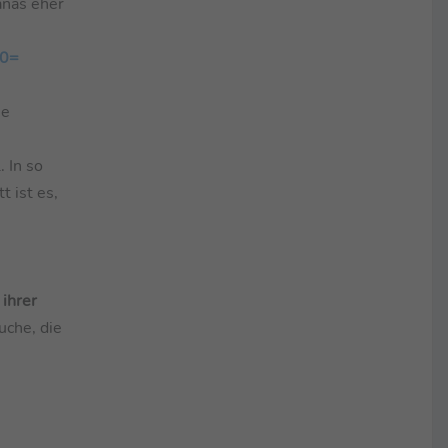
anas eher
T0=
ie
 In so
t ist es,
ihrer
suche, die