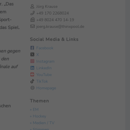
r. „Das
Jörg Krause
trem
+49 170 2268024
Sport-
+49 8024 470 14-19
joerg.krause@thinxpool.de
das Spiel.
Social Media & Links
Facebook
uen gegen
X
 den
Instagram
inale auf
LinkedIn
YouTube
TikTok
Homepage
Themen
tschen
» EM
» Hockey
» Medien / TV
» Stimmen