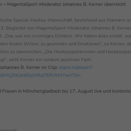
r – MagentaSport-Moderator Johannes B. Kerner überreicht
utsche Special-Hockey-Mannschaft, bestehend aus Männern u
023. Begleitet von MagentaSport-Moderator Johannes B. Kerne
 „Das war ein irrsinniges Erlebnis. Wir haben alles erlebt, w
, den festen Willen, zu gewinnen und Emotionen“, so Kerner, d
illen zu überreichen. „Die Hockeyspielerinnen und Hockeyspie
t“, zieht Kerner ein rundum positives Fazit.
 Johannes B. Kerner im Clip:
clipro.tv/player?
zdSWjZtKzIrbEhjV0tqTERVM3YwVT0=
Frauen in Mönchengladbach bis 17. August live und kostenlo
ankreich