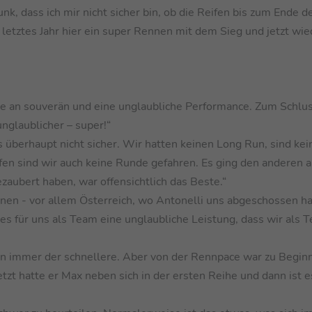
nk, dass ich mir nicht sicher bin, ob die Reifen bis zum Ende d
letztes Jahr hier ein super Rennen mit dem Sieg und jetzt wie
e an souverän und eine unglaubliche Performance. Zum Schlu
nglaublicher – super!“
überhaupt nicht sicher. Wir hatten keinen Long Run, sind kei
en sind wir auch keine Runde gefahren. Es ging den anderen 
zaubert haben, war offensichtlich das Beste.“
nnen - vor allem Österreich, wo Antonelli uns abgeschossen ha
es für uns als Team eine unglaubliche Leistung, dass wir als 
on immer der schnellere. Aber von der Rennpace war zu Begin
. Jetzt hatte er Max neben sich in der ersten Reihe und dann ist 