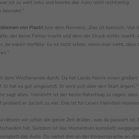
ar ich zu weit links und konnte das Auto nicht rechtzeitig
n beendet.“
oblemen von Piastri
(vor dem Rennen)
:
„Das ist komisch. Von 
kalte, der keine Fehler macht und dem der Druck nichts macht.
, da waren Vorfälle. Es ist nicht schön, wenn man sieht, dass 
ren.“
it dem Wochenende durch. Da hat Lando Norris einen großen 
r hat es gut umgesetzt. Er wird sich über den Start ärgern.“
e sagt alles. Vielleicht ist der beste Ratschlag zu sagen, dass 
ht probiert er zurzeit zu viel. Das ist für Lewis Hamilton mome
a rätseln wir schon die ganze Zeit drüber, was da passiert ist.
tschieden hat. Seitdem ist das Momentum komplett weggegan
komplett das Auto. Du siehst ihm an der Körpersprache an, das