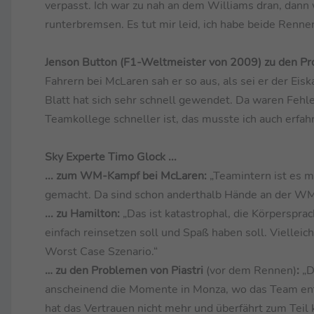
verpasst. Ich war zu nah an dem Williams dran, dann w
runterbremsen. Es tut mir leid, ich habe beide Renne
Jenson Button (F1-Weltmeister von 2009) zu den Pr
Fahrern bei McLaren sah er so aus, als sei er der Eis
Blatt hat sich sehr schnell gewendet. Da waren Fehler
Teamkollege schneller ist, das musste ich auch erfah
Sky Experte Timo Glock ...
... zum WM-Kampf bei McLaren:
„Teamintern ist es m
gemacht. Da sind schon anderthalb Hände an der WM. E
... zu Hamilton:
„Das ist katastrophal, die Körpersprach
einfach reinsetzen soll und Spaß haben soll. Vielleic
Worst Case Szenario.“
… zu den Problemen von Piastri
(vor dem Rennen)
:
„D
anscheinend die Momente in Monza, wo das Team en
hat das Vertrauen nicht mehr und überfährt zum Teil 