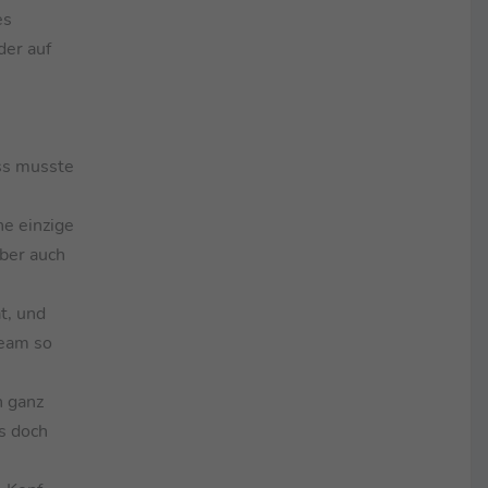
es
der auf
ss musste
ne einzige
aber auch
t, und
Team so
n ganz
es doch