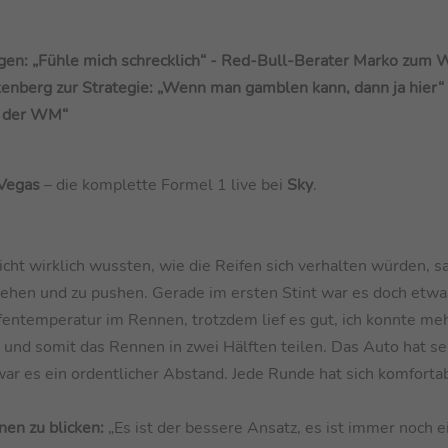
gen: „Fühle mich schrecklich“ - Red-Bull-Berater Marko zum
kenberg zur Strategie: „Wenn man gamblen kann, dann ja hier“ 
n der WM“
 Vegas
– die komplette Formel 1 live bei
Sky
.
icht wirklich wussten, wie die Reifen sich verhalten würden, s
tehen und zu pushen. Gerade im ersten Stint war es doch etwas
ifentemperatur im Rennen, trotzdem lief es gut, ich konnte me
und somit das Rennen in zwei Hälften teilen. Das Auto hat se
 war es ein ordentlicher Abstand. Jede Runde hat sich komforta
en zu blicken:
„Es ist der bessere Ansatz, es ist immer noch ei