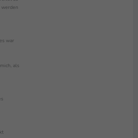
r werden
 es war
mich, als
es
kt