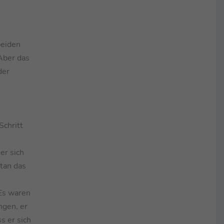
beiden
 Aber das
der
Schritt
er sich
ntan das
 Es waren
gen, er
s er sich