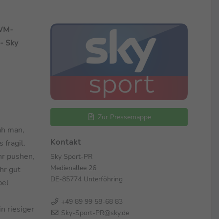
 WM-
- Sky
Zur Pressemappe
ah man,
Kontakt
 fragil.
hr pushen,
Sky Sport-PR
Medienallee 26
hr gut
DE-85774 Unterföhring
bel
+49 89 99 58-68 83
n riesiger
Sky-Sport-PR@sky.de