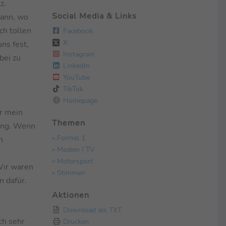
z.
Social Media & Links
dann, wo
ch tollen
Facebook
X
ns fest,
Instagram
bei zu
LinkedIn
YouTube
TikTok
Homepage
ar mein
Themen
tung. Wenn
» Formel 1
n
» Medien / TV
» Motorsport
Wir waren
» Stimmen
n dafür.
Aktionen
Download als TXT
ch sehr
Drucken