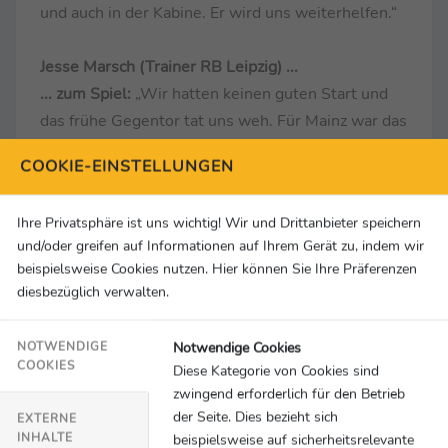
und auch in der Kabine. Er wird uns weiterhelfen.“
Jesse Marsch (Trainer RB Leipzig) ...
... zum Spiel:
„Wir hatten keinen guten Start und
das frühe Gegentor tat uns weh. Für Mainz war das
eine perfekte Situation, sie konnten dann tiefer
COOKIE-EINSTELLUNGEN
verteidigen und haben das gut gemacht. Wir haben
dann nicht mit genug Tempo gespielt und zum
Ihre Privatsphäre ist uns wichtig! Wir und Drittanbieter speichern
Schluss nicht genug Chancen gehabt. Das kann in
und/oder greifen auf Informationen auf Ihrem Gerät zu, indem wir
einem solchen Spiel passieren und jetzt müssen
beispielsweise Cookies nutzen. Hier können Sie Ihre Präferenzen
wir für das nächste Spiel reagieren.“
diesbezüglich verwalten.
... zu seinen Erwartungen nach der Niederlage:
„Wir hatten eine sehr gute Vorbereitung – ganz
Notwendige Cookies
NOTWENDIGE
ehrlich. Und dann ging dieses Spiel nicht in die
COOKIES
Diese Kategorie von Cookies sind
Richtung, wie wir es wollten. Für mich hat sich
zwingend erforderlich für den Betrieb
der Seite. Dies bezieht sich
nichts geändert. Wir haben unabhängig vom
EXTERNE
INHALTE
beispielsweise auf sicherheitsrelevante
Resultat, viel Arbeit vor uns. Es ist eine gute