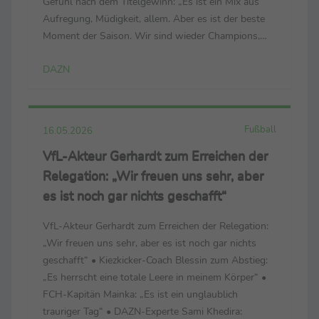
Gefühl nach dem Titelgewinn: „Es ist ein Mix aus
Aufregung, Müdigkeit, allem. Aber es ist der beste
Moment der Saison. Wir sind wieder Champions,
zum zweiten Mal in Folge. Das ist unglaublich. Wir
DAZN
haben es wegen unserer Fans verdient. Wir ...
Fußball
16.05.2026
VfL-Akteur Gerhardt zum Erreichen der
Relegation: „Wir freuen uns sehr, aber
es ist noch gar nichts geschafft“
VfL-Akteur Gerhardt zum Erreichen der Relegation:
„Wir freuen uns sehr, aber es ist noch gar nichts
geschafft“ • Kiezkicker-Coach Blessin zum Abstieg:
„Es herrscht eine totale Leere in meinem Körper“ •
FCH-Kapitän Mainka: „Es ist ein unglaublich
trauriger Tag“ • DAZN-Experte Sami Khedira: