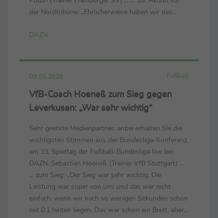
der Nordtribüne: „Ehrlicherweise haben wir das
schon ein paar Tage länger geplant. Es ist nicht
DAZN
selbstverständlich, wie uns die Fans unterstützt ...
Fußball
09.05.2026
VfB-Coach Hoeneß zum Sieg gegen
Leverkusen: „War sehr wichtig“
Sehr geehrte Medienpartner, anbei erhalten Sie die
wichtigsten Stimmen aus der Bundesliga-Konferenz
am 33. Spieltag der Fußball-Bundesliga live bei
DAZN. Sebastian Hoeneß (Trainer VfB Stuttgart) ...
... zum Sieg: „Der Sieg war sehr wichtig. Die
Leistung war super von uns und das war nicht
einfach, wenn wir nach so wenigen Sekunden schon
mit 0:1 hinten liegen. Das war schon ein Brett, aber