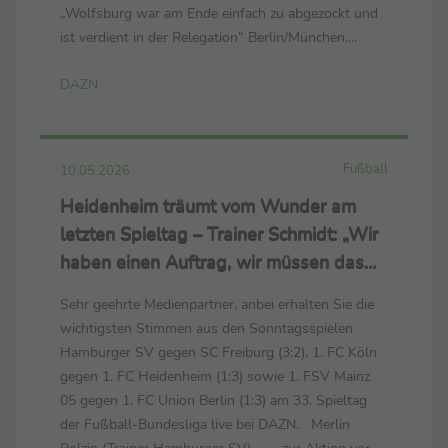
„Wolfsburg war am Ende einfach zu abgezockt und
ist verdient in der Relegation“ Berlin/München,
16.05.2026 - Sehr geehrte Medienpartner, anbei
DAZN
erhalten Sie die wichtigsten Stimmen aus ...
Fußball
10.05.2026
Heidenheim träumt vom Wunder am
letzten Spieltag – Trainer Schmidt: „Wir
haben einen Auftrag, wir müssen das
Spiel gewinnen“
Sehr geehrte Medienpartner, anbei erhalten Sie die
wichtigsten Stimmen aus den Sonntagsspielen
Hamburger SV gegen SC Freiburg (3:2), 1. FC Köln
gegen 1. FC Heidenheim (1:3) sowie 1. FSV Mainz
05 gegen 1. FC Union Berlin (1:3) am 33. Spieltag
der Fußball-Bundesliga live bei DAZN. Merlin
Polzin (Trainer Hamburger SV) ... … zur Aktion vor