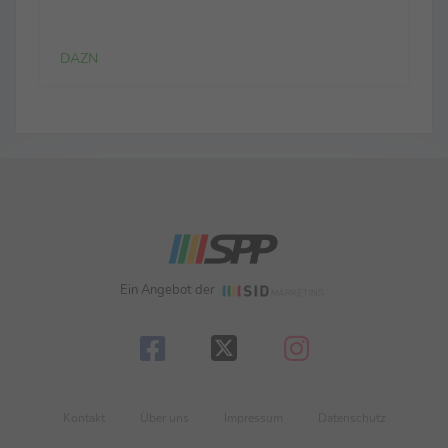
wir haben das Spiel dann gedreht und einen
verdienten Sieg eingefahren.“ ... zur defensiven
Leistung...
DAZN
Ein Angebot der
Kontakt
Über uns
Impressum
Datenschutz