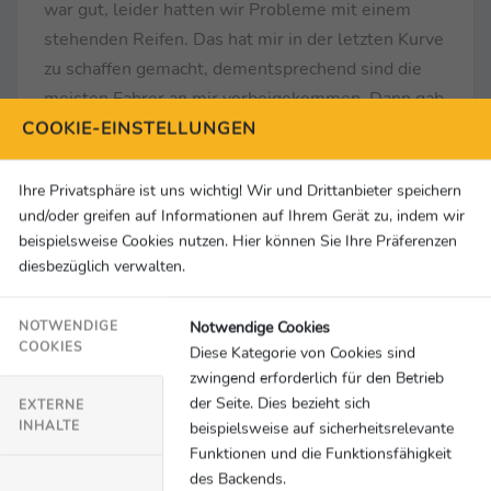
war gut, leider hatten wir Probleme mit einem
stehenden Reifen. Das hat mir in der letzten Kurve
zu schaffen gemacht, dementsprechend sind die
meisten Fahrer an mir vorbeigekommen. Dann gab
COOKIE-EINSTELLUNGEN
es eine enge Situation mit Kimi Räikkönen, wir
kamen uns etwas zu nah, sodass mein Frontflügel
weg war. Das ist schade. Wir hatten eine gute
Ihre Privatsphäre ist uns wichtig! Wir und Drittanbieter speichern
und/oder greifen auf Informationen auf Ihrem Gerät zu, indem wir
Geschwindigkeit und hätten vor dem Williams
beispielsweise Cookies nutzen. Hier können Sie Ihre Präferenzen
bleiben können. Im Nachhinein hätte ich ihn auch
diesbezüglich verwalten.
einfach fahren lassen können, aber ich wollte auch
mal ein bisschen kämpfen.“
Notwendige Cookies
NOTWENDIGE
COOKIES
Diese Kategorie von Cookies sind
Sergio Perez (Red Bull) zum Rennen:
„Ich war nicht
zwingend erforderlich für den Betrieb
in der Lage, Hamilton noch einzuholen. Ich konnte
der Seite. Dies bezieht sich
EXTERNE
ihn zunächst hinter mir halten, aber dann war er
INHALTE
beispielsweise auf sicherheitsrelevante
Funktionen und die Funktionsfähigkeit
heute auf einem anderen Planeten. Wir hatten
des Backends.
auch Pech mit dem virtuellen Safetycar, danach ist