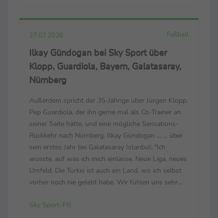
Fußball
27.07.2026
Ilkay Gündogan bei Sky Sport über
Klopp, Guardiola, Bayern, Galatasaray,
Nürnberg
Außerdem spricht der 35-Jährige über Jürgen Klopp,
Pep Guardiola, der ihn gerne mal als Co-Trainer an
seiner Seite hätte, und eine mögliche Sensations-
Rückkehr nach Nürnberg. Ilkay Gündogan ... ... über
sein erstes Jahr bei Galatasaray Istanbul: "Ich
wusste, auf was ich mich einlasse. Neue Liga, neues
Umfeld. Die Türkei ist auch ein Land, wo ich selbst
vorher noch nie gelebt habe. Wir fühlen uns sehr
wohl. Wir sind sehr glücklich in der Stadt. Der Klub
Sky Sport-PR
hat ein enormes Potenzial, ...