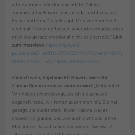
alle Routinen hier drin das letzte Mal ist,
zumindest für Bayern, dass ich das nicht zulasse.
Es hat mittelmäßig geklappt. Drin vor dem Spiel
sind mal Tränen geflossen. Aber ich versuche, dass
mich das gerade emotional nicht so überrollt.“
Link
zum Interview:
clipro.tv/player?
publishJobID=azdTOVJTZWZzYTVJTGJ4enlaYkRJTy
9Pb1ZXZWt1TnVjMkhBUzBMeW0xYz0=
Giulia Gwinn, Kapitänin FC Bayern, wie sehr
Carolin Simon vermisst werden wird:
„Unheimlich.
Wir haben schon gesagt, als ich sie zuhause
abgeholt habe, wir fahren zusammen hin. Sie hat
gesagt, sie bleibt stark. In der Kabine war es
soweit. Ich glaube, das war auch nicht das letzte
Mal heute. Das ist schon besonders. Sie war 7
Jahre hier. Ich habe 10 Jahre mit ihr