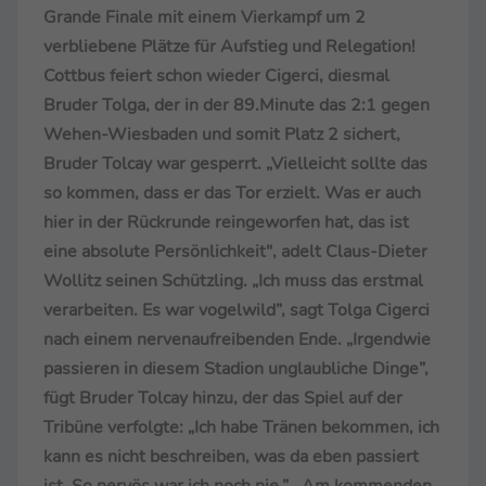
Grande Finale mit einem Vierkampf um 2
verbliebene Plätze für Aufstieg und Relegation!
Cottbus feiert schon wieder Cigerci, diesmal
Bruder Tolga, der in der 89.Minute das 2:1 gegen
Wehen-Wiesbaden und somit Platz 2 sichert,
Bruder Tolcay war gesperrt. „Vielleicht sollte das
so kommen, dass er das Tor erzielt. Was er auch
hier in der Rückrunde reingeworfen hat, das ist
eine absolute Persönlichkeit", adelt Claus-Dieter
Wollitz seinen Schützling. „Ich muss das erstmal
verarbeiten. Es war vogelwild”, sagt Tolga Cigerci
nach einem nervenaufreibenden Ende. „Irgendwie
passieren in diesem Stadion unglaubliche Dinge”,
fügt Bruder Tolcay hinzu, der das Spiel auf der
Tribüne verfolgte: „Ich habe Tränen bekommen, ich
kann es nicht beschreiben, was da eben passiert
ist. So nervös war ich noch nie.”
Am kommenden