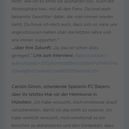
nicht, wie ich es ohne sie aushalten soll. Auch die
Atmosphäre hier, mit all den Fans. Da sind auch
bekannte Gesichter dabei, die man immer wieder
sieht. Da freue ich mich auch, dass sich so viele uns
angeschlossen haben über die letzten Jahre und
uns immer supporten.“
…über ihre Zukunft:
„Ja, das ist schon alles
geregelt.“
Link zum Interview:
clipro.tv/player?
publishJobID=ZFQxNmNzdlBmU3lIdzhIYzFNNGl4a
G9wNjRhZ1JoNm52aVdDZU5hV0VXcz0=
Carolin Simon, scheidende Spielerin FC Bayern,
über ihr letztes Mal vor der Heimkurve in
München:
„Ich habe versucht, mich emotional drauf
vorzubereiten, damit ich das nicht so zulasse. Ich
habe wirklich versucht, mich emotional so ein
bisschen zu distanzieren und den Gedanken, dass