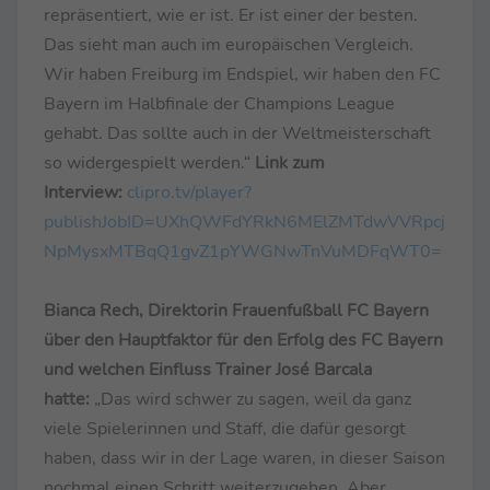
repräsentiert, wie er ist. Er ist einer der besten.
Das sieht man auch im europäischen Vergleich.
Wir haben Freiburg im Endspiel, wir haben den FC
Bayern im Halbfinale der Champions League
gehabt. Das sollte auch in der Weltmeisterschaft
so widergespielt werden.“
Link zum
Interview:
clipro.tv/player?
publishJobID=UXhQWFdYRkN6MElZMTdwVVRpcj
NpMysxMTBqQ1gvZ1pYWGNwTnVuMDFqWT0=
Bianca Rech, Direktorin Frauenfußball FC Bayern
über den Hauptfaktor für den Erfolg des FC Bayern
und welchen Einfluss Trainer José Barcala
hatte:
„Das wird schwer zu sagen, weil da ganz
viele Spielerinnen und Staff, die dafür gesorgt
haben, dass wir in der Lage waren, in dieser Saison
nochmal einen Schritt weiterzugehen. Aber