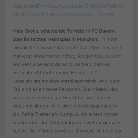
publishJobID=YWc1bVJyV2c4eHBYbStSWVpDNn
ViNzE0TVBUT2NKZ2JIWmFWeWtLL2l0VT0=
Mala Grohs, scheidende Torhüterin FC Bayern,
über ihr letztes Heimspiel in München:
„Es fühlt
sich nicht so an wie das letzte Mal. Aber das weiß
man erst hinterher so richtig. Ich genieße es sehr
und versuche nicht daran zu denken, dass es
erstmal nicht mehr meine Heimat ist.“
…was sie am meisten vermissen wird:
„Auf jeden
Fall sind es einzelne Personen. Die Mädels, das
Team drumherum, die Gesichter am Campus,
viele, mit denen ich 7 Jahre den Weg gegangen
bin, Reha-Trainer am Campus, die einem immer
wieder über den Weg laufen und viel mitgemacht
haben. Die Mädels sowieso. Da weiß ich noch gar