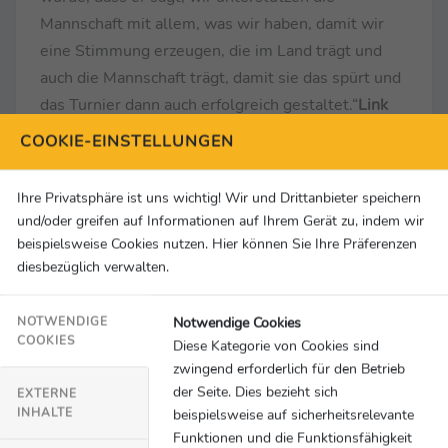
Mannschaft mit allem, was wir haben, damit wir
eine Stimmung erzeugen, die im Land trägt und
auch die Mannschaft trägt, damit sie das spürt und
das Turnier dann auch erfolgreich gestaltet.“
Link
zum Interview:
clipro.tv/player?
COOKIE-EINSTELLUNGEN
publishJobID=N2MvVFhISDQ4aE91Q0UrWC9neF
NYUlg2VjJreG9xeU84Z0xxQm14OGhMMD0=
Ihre Privatsphäre ist uns wichtig! Wir und Drittanbieter speichern
und/oder greifen auf Informationen auf Ihrem Gerät zu, indem wir
Herbert Hainer, Präsident FC Bayern, in der
beispielsweise Cookies nutzen. Hier können Sie Ihre Präferenzen
Halbzeitpause über den Abgang von Mala
diesbezüglich verwalten.
Grohs:
„Die Fußballerinnen wollen spielen. Ich
hatte das Glück, dass ich Mala durch ihre Krankheit
Notwendige Cookies
NOTWENDIGE
COOKIES
Diese Kategorie von Cookies sind
intensiver kennengelernt habe und muss sagen,
zwingend erforderlich für den Betrieb
sie ist so eine tolle Persönlichkeit und so eine
der Seite. Dies bezieht sich
EXTERNE
tolle Sportlerin. Natürlich haben wir ihr das nicht
INHALTE
beispielsweise auf sicherheitsrelevante
verwehrt, wenn sie sagt, sie würde gerne
Funktionen und die Funktionsfähigkeit