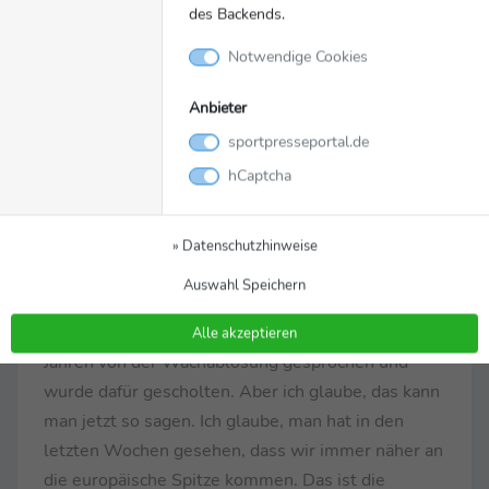
weggehen, weil sie mehr Spielpraxis braucht. Das
des Backends.
verstehe ich auch. Es ist schade, dass wir sie
Notwendige Cookies
verlieren. Aber für sie persönlich ist es gut.“
…über den Hauptfaktor für die Dominanz in der
Anbieter
Frauen-Bundesliga:
„Ich habe das schon öfter
sportpresseportal.de
gesagt, wo immer der FC Bayern professionell
hCaptcha
antritt, wollen wir Spitze sein, wollen wir in
Deutschland und international ganz vorne sein.
Das gelingt uns in Deutschland mittlerweile sehr,
» Datenschutzhinweise
sehr gut. Wir sind zum vierten Mal hintereinander
Auswahl Speichern
Deutscher Meister. Jetzt muss ich mir einen
kleinen Seitenhieb erlauben. Ich habe vor zwei
Alle akzeptieren
Jahren von der Wachablösung gesprochen und
wurde dafür gescholten. Aber ich glaube, das kann
man jetzt so sagen. Ich glaube, man hat in den
letzten Wochen gesehen, dass wir immer näher an
die europäische Spitze kommen. Das ist die