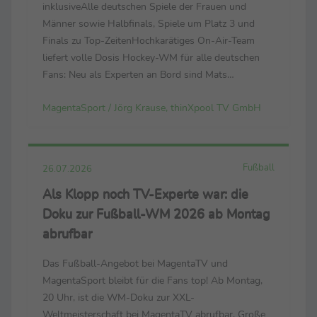
inklusiveAlle deutschen Spiele der Frauen und
Männer sowie Halbfinals, Spiele um Platz 3 und
Finals zu Top-ZeitenHochkarätiges On-Air-Team
liefert volle Dosis Hockey-WM für alle deutschen
Fans: Neu als Experten an Bord sind Mats
Grambusch und Selin Oruz – bei der Heim-EM noch
MagentaSport / Jörg Krause, thinXpool TV GmbH
Leistungsträger ihrer Nationalteams Der
Countdown läuft zur FIH ...
Fußball
26.07.2026
Als Klopp noch TV-Experte war: die
Doku zur Fußball-WM 2026 ab Montag
abrufbar
Das Fußball-Angebot bei MagentaTV und
MagentaSport bleibt für die Fans top! Ab Montag,
20 Uhr, ist die WM-Doku zur XXL-
Weltmeisterschaft bei MagentaTV abrufbar. Große