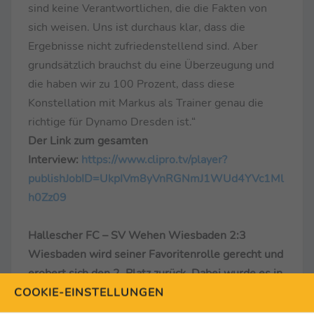
sind keine Verantwortlichen, die die Fakten von
sich weisen. Uns ist durchaus klar, dass die
Ergebnisse nicht zufriedenstellend sind. Aber
grundsätzlich brauchst du eine Überzeugung und
die haben wir zu 100 Prozent, dass diese
Konstellation mit Markus als Trainer genau die
richtige für Dynamo Dresden ist.“
Der Link zum gesamten
Interview:
https://www.clipro.tv/player?
publishJobID=UkpIVm8yVnRGNmJ1WUd4YVc1Ml
h0Zz09
Hallescher FC – SV Wehen Wiesbaden 2:3
Wiesbaden wird seiner Favoritenrolle gerecht und
erobert sich den 2. Platz zurück. Dabei wurde es in
der Schlussphase nochmal richtig spannend. Nach
COOKIE-EINSTELLUNGEN
dem 3:0 in der 68. Minute schien alles klar, doch