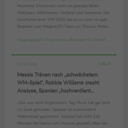
Momente, Emotionen, noch nie gezeigte Bilder,
Weltstars, Weltmeister, Verlierer und Gewinner. Die
Geschichte einer WM 2026, die es so noch nie gab.
Begleitet vom MagentaTV-Team um Thomas Müller,
Mats Hummels, Tabea Kemme und dem neuen
MagentaSport / Jörg Krause, thinXpool TV GmbH
Bundestrainer Jürgen Klopp. (Der Link zum
Trailer: https://cloud.thinxpool.de/s/...
Fußball
20.07.2026
Messis Tränen nach „schwächstem
WM-Spiel“, Robbie Williams crasht
Analyse, Spanien „hochverdient
Weltmeister“
„Das war nicht Argentiniens Tag. Messi hat gar nicht
ins Spiel gefunden. Spanien ist hochverdient
Weltmeister gewonnen. Spanien hat nicht 120
Minuten die Sterne vom Himmel gespielt. Aber der