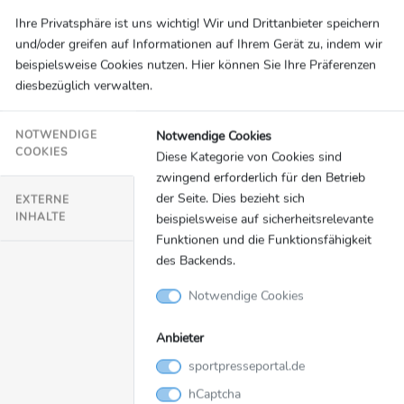
Halle kam nochmal zurück und verkürzte acht
Ihre Privatsphäre ist uns wichtig! Wir und Drittanbieter speichern
und/oder greifen auf Informationen auf Ihrem Gerät zu, indem wir
Minuten vor Schluss auf 2:3. Doch den Vorsprung
beispielsweise Cookies nutzen. Hier können Sie Ihre Präferenzen
verteidigte Wiesbaden mit Mann und Maus noch
diesbezüglich verwalten.
über die Zeit. Bitter für Halle, die nach der
Niederlage auf einen direkten Abstiegsplatz
Notwendige Cookies
NOTWENDIGE
rutschen. Das nächste Spiel für Halle wird extrem
COOKIES
Diese Kategorie von Cookies sind
wichtig, da geht es gegen den direkten
zwingend erforderlich für den Betrieb
Konkurrenten aus Zwickau. Wiesbaden freut sich
der Seite. Dies bezieht sich
EXTERNE
nach dem Sieg gegen Elversberg in der
INHALTE
beispielsweise auf sicherheitsrelevante
vergangenen Woche über den perfekten Start nach
Funktionen und die Funktionsfähigkeit
des Backends.
der Winterpause mit 6 Punkten.
Jonas Nietfeld, Torschütze Halle:
„Ich glaube, wir
Notwendige Cookies
hatten in der 1. Halbzeit zu wenig Mut gehabt,
auch in der 2. Halbzeit. Als wir nichts mehr zu
Anbieter
verlieren hatten, haben wir alles reingehauen. Wir
sportpresseportal.de
haben uns dann viele Chancen herausgespielt. Es
hCaptcha