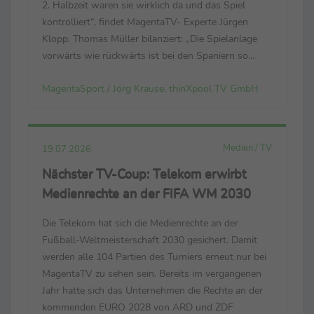
2. Halbzeit waren sie wirklich da und das Spiel
kontrolliert“, findet MagentaTV- Experte Jürgen
Klopp. Thomas Müller bilanziert: „Die Spielanlage
vorwärts wie rückwärts ist bei den Spaniern so
dominant. Sie spielen mit viel Aufwand, Fleiß, Herz
MagentaSport / Jörg Krause, thinXpool TV GmbH
und Technik. Sie spielen mit allem.“ Luis de la ...
Medien / TV
19.07.2026
Nächster TV-Coup: Telekom erwirbt
Medienrechte an der FIFA WM 2030
Die Telekom hat sich die Medienrechte an der
Fußball-Weltmeisterschaft 2030 gesichert. Damit
werden alle 104 Partien des Turniers erneut nur bei
MagentaTV zu sehen sein. Bereits im vergangenen
Jahr hatte sich das Unternehmen die Rechte an der
kommenden EURO 2028 von ARD und ZDF