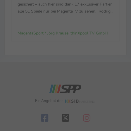
gesichert – auch hier sind dank 17 exklusiver Partien
alle 51 Spiele nur bei MagentaTV zu sehen. Rodrigo
Diehl, im Vorstand der Telekom für das
Deutschland-Geschäft verantwortlich: „Es war für
uns eine Fußball...
MagentaSport / Jörg Krause, thinXpool TV GmbH
Ein Angebot der