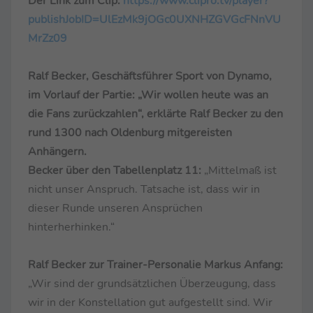
Der Link zum Clip:
https://www.clipro.tv/player?
publishJobID=UlEzMk9jOGc0UXNHZGVGcFNnVU
MrZz09
Ralf Becker, Geschäftsführer Sport von Dynamo,
im Vorlauf der Partie: „Wir wollen heute was an
die Fans zurückzahlen“, erklärte Ralf Becker zu den
rund 1300 nach Oldenburg mitgereisten
Anhängern.
Becker über den Tabellenplatz 11:
„Mittelmaß ist
nicht unser Anspruch. Tatsache ist, dass wir in
dieser Runde unseren Ansprüchen
hinterherhinken.“
Ralf Becker zur Trainer-Personalie Markus Anfang:
„Wir sind der grundsätzlichen Überzeugung, dass
wir in der Konstellation gut aufgestellt sind. Wir