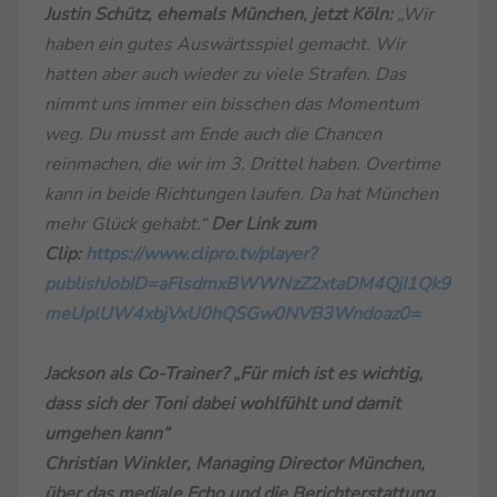
Justin Schütz, ehemals München, jetzt Köln:
„Wir
haben ein gutes Auswärtsspiel gemacht. Wir
hatten aber auch wieder zu viele Strafen. Das
nimmt uns immer ein bisschen das Momentum
weg. Du musst am Ende auch die Chancen
reinmachen, die wir im 3. Drittel haben. Overtime
kann in beide Richtungen laufen. Da hat München
mehr Glück gehabt.“
Der Link zum
Clip:
https://www.clipro.tv/player?
publishJobID=aFlsdmxBWWNzZ2xtaDM4QjI1Qk9
meUplUW4xbjVxU0hQSGw0NVB3Wndoaz0=
Jackson als Co-Trainer? „Für mich ist es wichtig,
dass sich der Toni dabei wohlfühlt und damit
umgehen kann“
Christian Winkler, Managing Director München,
über das mediale Echo und die Berichterstattung,