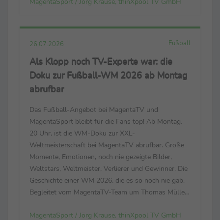
MagentaSport / Jörg Krause, thinXpool TV GmbH
Leistungsträger ihrer Nationalteams Der
Countdown läuft zur FIH ...
Fußball
26.07.2026
Als Klopp noch TV-Experte war: die
Doku zur Fußball-WM 2026 ab Montag
abrufbar
Das Fußball-Angebot bei MagentaTV und
MagentaSport bleibt für die Fans top! Ab Montag,
20 Uhr, ist die WM-Doku zur XXL-
Weltmeisterschaft bei MagentaTV abrufbar. Große
Momente, Emotionen, noch nie gezeigte Bilder,
Weltstars, Weltmeister, Verlierer und Gewinner. Die
Geschichte einer WM 2026, die es so noch nie gab.
Begleitet vom MagentaTV-Team um Thomas Müller,
Mats Hummels, Tabea Kemme und dem neuen
MagentaSport / Jörg Krause, thinXpool TV GmbH
Bundestrainer Jürgen Klopp. (Der Link zum