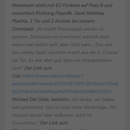
Mannheim steht mit 62 Punkten auf Platz 8 und
marschiert Richtung Playoffs. Dank Matthias
Plachta, 1 Tor und 2 Assists bei seinem
Comeback:
„Es macht Riesenspaß wieder zu
spielen. Zuschauen ist manchmal wirklich doof,
wenn man helfen will, aber nicht kann… Das war
ein solides Spiel. Iserlohn macht aus der 1. Chance
ein Tor. Es war aber gut, dass wir drangeblieben
sind.“
Der Link zum
Clip:
https://www.clipro.tv/player?
publishJobID=em9uVG1UUEYzZWZjOWpvVFZoaE
ltUVh3NUxKdWRsb2htdWVybVJDMEN2MD0=
Michael Dal Colle, Iserlohn:
„Ich denke, wir haben
hart gearbeitet. Das ist eine harte Niederlage. Wir
müssen darauf aber aufbauen. Jetzt ist
Crunchtime.“
Der Link zum