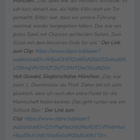
München:
„Das Spiel war auf Messers Schneide. Es
sah kurz danach aus, als hätte Köln noch ein Tor
gemacht. Bitter war, dass wir unsere Führung
zweimal wieder hergegeben haben. Das war ein
gutes Spiel mit Chancen auf beiden Seiten. Zum
Glück mit dem besseren Ende für uns.“
Der Link
zum Clip:
https://www.clipro.tv/player?
publishJobID=WEp4OHJYQzdtRzNZdzJOZzdnaStR
U29majVtV3VQT2hjTU5MTDIxOGszND0=
Veit Oswald, Siegtorschütze München:
„Das war
mein 1. Overtimetor als Profi. Daher bin ich sehr
glücklich, dass ich noch den extra Punkt für die
Mannschaft holen konnte. Das geht runter wie ein
Schluck Bier.“
Der Link zum
Clip:
https://www.clipro.tv/player?
publishJobID=Q2VPajFkelJrbDNuRDE1VFIvbHIvd
HlqcE9sV1hEUWpEeGdPQ0dScE9tTT0=