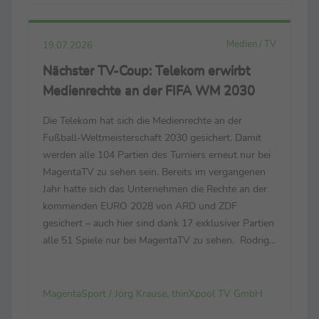
Medien / TV
19.07.2026
Nächster TV-Coup: Telekom erwirbt
Medienrechte an der FIFA WM 2030
Die Telekom hat sich die Medienrechte an der
Fußball-Weltmeisterschaft 2030 gesichert. Damit
werden alle 104 Partien des Turniers erneut nur bei
MagentaTV zu sehen sein. Bereits im vergangenen
Jahr hatte sich das Unternehmen die Rechte an der
kommenden EURO 2028 von ARD und ZDF
gesichert – auch hier sind dank 17 exklusiver Partien
alle 51 Spiele nur bei MagentaTV zu sehen. Rodrigo
Diehl, im Vorstand der Telekom für das
Deutschland-Geschäft verantwortlich: „Es war für
uns eine Fußball...
MagentaSport / Jörg Krause, thinXpool TV GmbH