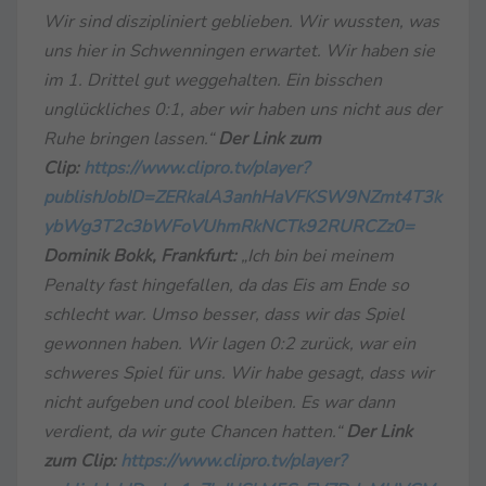
Wir sind diszipliniert geblieben. Wir wussten, was
uns hier in Schwenningen erwartet. Wir haben sie
im 1. Drittel gut weggehalten. Ein bisschen
unglückliches 0:1, aber wir haben uns nicht aus der
Ruhe bringen lassen.“
Der Link zum
Clip:
https://www.clipro.tv/player?
publishJobID=ZERkalA3anhHaVFKSW9NZmt4T3k
ybWg3T2c3bWFoVUhmRkNCTk92RURCZz0=
Dominik Bokk, Frankfurt:
„Ich bin bei meinem
Penalty fast hingefallen, da das Eis am Ende so
schlecht war. Umso besser, dass wir das Spiel
gewonnen haben. Wir lagen 0:2 zurück, war ein
schweres Spiel für uns. Wir habe gesagt, dass wir
nicht aufgeben und cool bleiben. Es war dann
verdient, da wir gute Chancen hatten.“
Der Link
zum Clip:
https://www.clipro.tv/player?