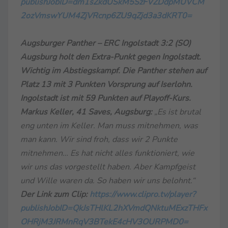
publishJobID=dm1sZkdUSkM5SzFVZDdpMUVCM
2ozVmswYUM4ZjVRcnp6ZU9qZjd3a3dKRT0=
Augsburger Panther – ERC Ingolstadt 3:2 (SO)
Augsburg holt den Extra-Punkt gegen Ingolstadt.
Wichtig im Abstiegskampf. Die Panther stehen auf
Platz 13 mit 3 Punkten Vorsprung auf Iserlohn.
Ingolstadt ist mit 59 Punkten auf Playoff-Kurs.
Markus Keller, 41 Saves, Augsburg:
„Es ist brutal
eng unten im Keller. Man muss mitnehmen, was
man kann. Wir sind froh, dass wir 2 Punkte
mitnehmen… Es hat nicht alles funktioniert, wie
wir uns das vorgestellt haben. Aber Kampfgeist
und Wille waren da. So haben wir uns belohnt.“
Der Link zum Clip:
https://www.clipro.tv/player?
publishJobID=QkJsTHlKL2hXVmdQNktuMExzTHFx
OHRjM3JRMnRqV3BTekE4cHV3OURPMD0=