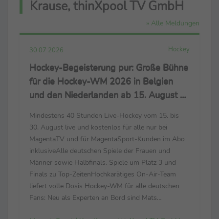
Krause, thinXpool TV GmbH
» Alle Meldungen
Hockey
30.07.2026
Hockey-Begeisterung pur: Große Bühne
für die Hockey-WM 2026 in Belgien
und den Niederlanden ab 15. August –
live nur bei MagentaSport und
Mindestens 40 Stunden Live-Hockey vom 15. bis
MagentaTV
30. August live und kostenlos für alle nur bei
MagentaTV und für MagentaSport-Kunden im Abo
inklusiveAlle deutschen Spiele der Frauen und
Männer sowie Halbfinals, Spiele um Platz 3 und
Finals zu Top-ZeitenHochkarätiges On-Air-Team
liefert volle Dosis Hockey-WM für alle deutschen
Fans: Neu als Experten an Bord sind Mats
Grambusch und Selin Oruz – bei der Heim-EM noch