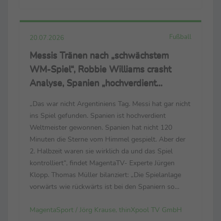
Trailer: https://cloud.thinxpool.de/s/...
Fußball
20.07.2026
Messis Tränen nach „schwächstem
WM-Spiel“, Robbie Williams crasht
Analyse, Spanien „hochverdient
Weltmeister“
„Das war nicht Argentiniens Tag. Messi hat gar nicht
ins Spiel gefunden. Spanien ist hochverdient
Weltmeister gewonnen. Spanien hat nicht 120
Minuten die Sterne vom Himmel gespielt. Aber der
2. Halbzeit waren sie wirklich da und das Spiel
kontrolliert“, findet MagentaTV- Experte Jürgen
Klopp. Thomas Müller bilanziert: „Die Spielanlage
vorwärts wie rückwärts ist bei den Spaniern so
dominant. Sie spielen mit viel Aufwand, Fleiß, Herz
MagentaSport / Jörg Krause, thinXpool TV GmbH
und Technik. Sie spielen mit allem.“ Luis de la ...