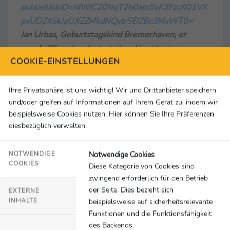
publishJobID=MWJCZ0NqT2h0am5yK3FzcXQ1VX
pvUDZ4SkJpUXZZMkdNQytrSDZBc3MxWT0=
Jan Urbas, Geburtstagskind Bremerhaven, er
wurde 35 und analysierte knackig:
„Wir haben
COOKIE-EINSTELLUNGEN
zuletzt ein paar Spiele verloren. Das war auch ein
schwieriges Spiel. Nürnberg ist ein gutes Team.
Wir hatten am Anfang einige Schwierigkeiten. Wir
Ihre Privatsphäre ist uns wichtig! Wir und Drittanbieter speichern
und/oder greifen auf Informationen auf Ihrem Gerät zu, indem wir
hatten dann ein gutes Powerplay und haben so
beispielsweise Cookies nutzen. Hier können Sie Ihre Präferenzen
gespielt, wie wir es besprochen hatten. Es ist gut,
diesbezüglich verwalten.
dass wir gewonnen haben.“
Der Link zum
Clip:
https://www.clipro.tv/player?
Notwendige Cookies
NOTWENDIGE
publishJobID=ai9yc0x6d0xKRlEwaE5Sbjd4SHpvV
COOKIES
Diese Kategorie von Cookies sind
El3L0NWQzdlQUEyNGhid0hmcUJraz0=
zwingend erforderlich für den Betrieb
der Seite. Dies bezieht sich
EXTERNE
Grizzlys Wolfsburg – Eisbären Berlin 2:1
INHALTE
beispielsweise auf sicherheitsrelevante
Funktionen und die Funktionsfähigkeit
Berlin kassiert nach 3 Siegen wieder eine
des Backends.
Niederlage und scheitert auch an einem guten