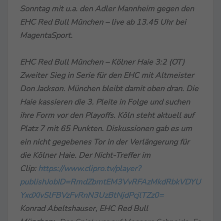
Sonntag mit u.a. den Adler Mannheim gegen den
EHC Red Bull München – live ab 13.45 Uhr bei
MagentaSport.
EHC Red Bull München – Kölner Haie 3:2 (OT)
Zweiter Sieg in Serie für den EHC mit Altmeister
Don Jackson. München bleibt damit oben dran. Die
Haie kassieren die 3. Pleite in Folge und suchen
ihre Form vor den Playoffs. Köln steht aktuell auf
Platz 7 mit 65 Punkten. Diskussionen gab es um
ein nicht gegebenes Tor in der Verlängerung für
die Kölner Haie. Der Nicht-Treffer im
Clip:
https://www.clipro.tv/player?
publishJobID=RmdZbmtEM3VvRFAzMkdRbkVDYU
YxdXIvSlFBVzFvRnN3UzBtNjdPcjlTZz0=
Konrad Abeltshauser, EHC Red Bull