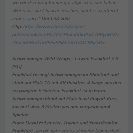
wo wir den Strahlmeier gut abgeschossen haben.
Wenn wir die Chancen machen, sieht es vielleicht
anders auch.“
Der Link zum
Clip:
https://www.clipro.tv/player?
publishJobID=elRCZlMzRldld0dxVkx1Z08ybHlXV
Utoc3BiRm1mVEFuSHM2dGJVMC9NZz0=
Schwenninger Wild Wings – Löwen Frankfurt 2:3
(SO)
Frankfurt besiegt Schwenningen im Shootout und
steht auf Platz 10 mit 49 Punkten. 4 Siege aus den
vergangene 5 Spielen: Frankfurt ist in Form.
Schwenningen bleibt auf Platz 5 auf Playoff-Kurs,
kassiert aber 3 Pleiten aus den vergangenen4
Spielen.
Franz-David Fritzmeier, Trainer und Sportdirektor
Frankfurt:
„Ich bin sehr stolz auf meine Mannschaft.