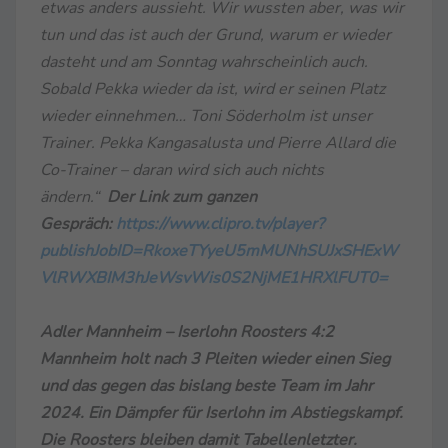
etwas anders aussieht. Wir wussten aber, was wir
tun und das ist auch der Grund, warum er wieder
dasteht und am Sonntag wahrscheinlich auch.
Sobald Pekka wieder da ist, wird er seinen Platz
wieder einnehmen… Toni Söderholm ist unser
Trainer. Pekka Kangasalusta und Pierre Allard die
Co-Trainer – daran wird sich auch nichts
ändern.“
Der Link zum ganzen
Gespräch:
https://www.clipro.tv/player?
publishJobID=RkoxeTYyeU5mMUNhSUJxSHExW
VlRWXBIM3hJeWsvWis0S2NjME1HRXlFUT0=
Adler Mannheim – Iserlohn Roosters 4:2
Mannheim holt nach 3 Pleiten wieder einen Sieg
und das gegen das bislang beste Team im Jahr
2024. Ein Dämpfer für Iserlohn im Abstiegskampf.
Die Roosters bleiben damit Tabellenletzter.