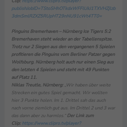
Clip:
https://www.clipro.tv/player?
publishJobID=TStoSHhOTkdxWFFlUkJ1TXVHZjlzb
3dmSmlRZXZ5RUpHT29nNU91cWt4TT0=
Pinguins Bremerhaven – Nürnberg Ice Tigers 5:2
Bremerhaven steht wieder an der Tabellenspitze.
Trotz nur 2 Siegen aus den vergangenen 5 Spielen
profitieren die Pinguins vom Berliner Patzer gegen
Wolfsburg. Nürnberg holt auch nur einen Sieg aus
den letzten 4 Spielen und steht mit 49 Punkten
auf Platz 11.
Niklas Treutle, Nürnberg:
„Wir haben über weite
Strecken ein gutes Spiel gemacht. Wir wollten
hier 3 Punkte holen. Im 1. Drittel sah das auch
nach vorne ziemlich gut aus. Im Drittel 2 und 3 war
das dann aber zu harmlos.“
Der Link zum
Clip:
https://www.clipro.tv/player?