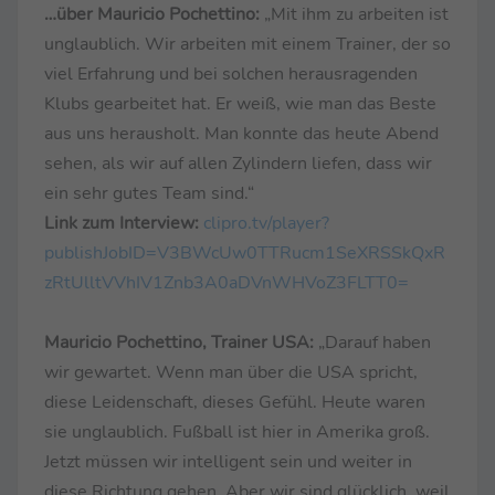
…über Mauricio Pochettino:
„Mit ihm zu arbeiten ist
unglaublich. Wir arbeiten mit einem Trainer, der so
viel Erfahrung und bei solchen herausragenden
Klubs gearbeitet hat. Er weiß, wie man das Beste
aus uns herausholt. Man konnte das heute Abend
sehen, als wir auf allen Zylindern liefen, dass wir
ein sehr gutes Team sind.“
Link zum Interview:
clipro.tv/player?
publishJobID=V3BWcUw0TTRucm1SeXRSSkQxR
zRtUlltVVhIV1Znb3A0aDVnWHVoZ3FLTT0=
Mauricio Pochettino, Trainer USA:
„Darauf haben
wir gewartet. Wenn man über die USA spricht,
diese Leidenschaft, dieses Gefühl. Heute waren
sie unglaublich. Fußball ist hier in Amerika groß.
Jetzt müssen wir intelligent sein und weiter in
diese Richtung gehen. Aber wir sind glücklich, weil