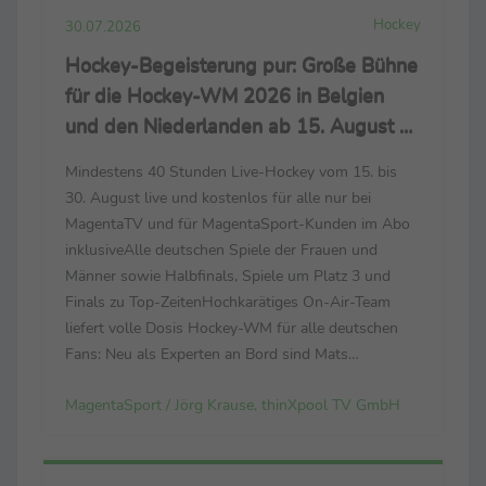
Hockey
30.07.2026
Hockey-Begeisterung pur: Große Bühne
für die Hockey-WM 2026 in Belgien
und den Niederlanden ab 15. August –
live nur bei MagentaSport und
Mindestens 40 Stunden Live-Hockey vom 15. bis
MagentaTV
30. August live und kostenlos für alle nur bei
MagentaTV und für MagentaSport-Kunden im Abo
inklusiveAlle deutschen Spiele der Frauen und
Männer sowie Halbfinals, Spiele um Platz 3 und
Finals zu Top-ZeitenHochkarätiges On-Air-Team
liefert volle Dosis Hockey-WM für alle deutschen
Fans: Neu als Experten an Bord sind Mats
Grambusch und Selin Oruz – bei der Heim-EM noch
MagentaSport / Jörg Krause, thinXpool TV GmbH
Leistungsträger ihrer Nationalteams Der
Countdown läuft zur FIH ...