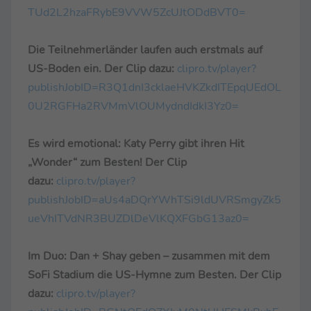
TUd2L2hzaFRybE9VVW5ZcUJtODdBVT0=
Die Teilnehmerländer laufen auch erstmals auf
US-Boden ein. Der Clip dazu:
clipro.tv/player?
publishJobID=R3Q1dnI3cklaeHVKZkdITEpqUEdOL
0U2RGFHa2RVMmVlOUMydndIdkI3Yz0=
Es wird emotional: Katy Perry gibt ihren Hit
„Wonder“ zum Besten! Der Clip
dazu:
clipro.tv/player?
publishJobID=aUs4aDQrYWhTSi9ldUVRSmgyZk5
ueVhITVdNR3BUZDlDeVlKQXFGbG13az0=
Im Duo: Dan + Shay geben – zusammen mit dem
SoFi Stadium die US-Hymne zum Besten. Der Clip
dazu:
clipro.tv/player?