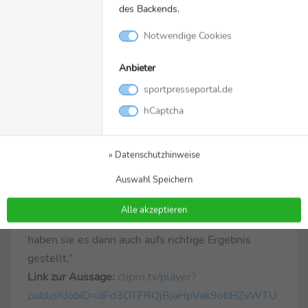
des Backends.
aussehen. Die USA machen es fantastisch. Sie
haben tolles Gegenpressing, gewinnen ganz viele
Notwendige Cookies
Bälle innerhalb der ersten paar Sekunden wieder,
Anbieter
wenn sie sie verloren haben und haben Paraguay
sportpresseportal.de
damit sukzessive den Zahn gezogen, bis sie am
Ende gar keine Ahnung mehr hatten, wie sie
hCaptcha
irgendwie richtig aus der eigenen Hälfte kommen
sollen. Nach vorne haben sie tollen Angriffsfußball
» Datenschutzhinweise
gespielt. Irgendwann war so viel Selbstvertrauen
Auswahl Speichern
da, dass ich schon dachte, dass sie vielleicht ein
bisschen überpacen, ein paar Showelemente zu
Alle akzeptieren
viel, von Dest zum Beispiel. Aber mit dem Dritten
haben sie es dann auch aufs richtige Ergebnis
gestellt.“
Link zur Aussage:
clipro.tv/player?
publishJobID=dFd3OTFRQjBjaHpVak9obHZvWTU