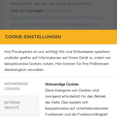
Mannschaft, die mir viel Spaß gemacht hat.“
Link zur Aussage:
clipro.tv/player?
publishJobID=R3dLMkNUd21VSkhJcFBPSnNzWn
pzUUdEUklHVFdqTm10QVN6RXBndzhmQT0=
COOKIE-EINSTELLUNGEN
Mats Hummels, MagentaTV-Experte, in der
Halbzeitpause über den Auftritt der US-
Ihre Privatsphäre ist uns wichtig! Wir und Drittanbieter speichern
Amerikaner:
„Da mussten sie vorher schon 3 oder
und/oder greifen auf Informationen auf Ihrem Gerät zu, indem wir
4 Tore erzielt haben. Jetzt haben sie quasi den
beispielsweise Cookies nutzen. Hier können Sie Ihre Präferenzen
Deckel draufgemacht. Und das haben sie sich auch
diesbezüglich verwalten.
wirklich verdient, weil diese 1. Halbzeit
herausragend war. Sie waren bisher das stärkste
Notwendige Cookies
NOTWENDIGE
Team des Turniers für mich. Von allem, was wir
COOKIES
Diese Kategorie von Cookies sind
bisher gesehen haben, auf jeden Fall.“
zwingend erforderlich für den Betrieb
…ob die USA wirklich so stark war oder sie den
der Seite. Dies bezieht sich
EXTERNE
INHALTE
beispielsweise auf sicherheitsrelevante
schwächsten Gegner hatten:
„Das glaube ich gar
Funktionen und die Funktionsfähigkeit
nicht. Paraguay ist nicht so schwach wie sie heute