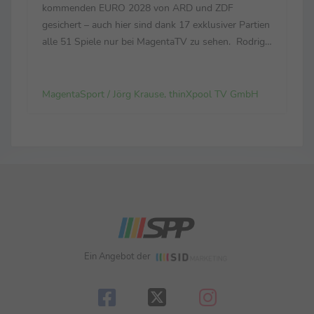
kommenden EURO 2028 von ARD und ZDF
gesichert – auch hier sind dank 17 exklusiver Partien
alle 51 Spiele nur bei MagentaTV zu sehen. Rodrigo
Diehl, im Vorstand der Telekom für das
Deutschland-Geschäft verantwortlich: „Es war für
uns eine Fußball...
MagentaSport / Jörg Krause, thinXpool TV GmbH
Ein Angebot der