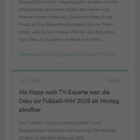
MagentaTV und für MagentaSport-Kunden im Abo
inklusiveAlle deutschen Spiele der Frauen und
Männer sowie Halbfinals, Spiele um Platz 3 und
Finals zu Top-ZeitenHochkarätiges On-Air-Team
liefert volle Dosis Hockey-WM für alle deutschen
Fans: Neu als Experten an Bord sind Mats
Grambusch und Selin Oruz – bei der Heim-EM noch
MagentaSport / Jörg Krause, thinXpool TV GmbH
Leistungsträger ihrer Nationalteams Der
Countdown läuft zur FIH ...
Fußball
26.07.2026
Als Klopp noch TV-Experte war: die
Doku zur Fußball-WM 2026 ab Montag
abrufbar
Das Fußball-Angebot bei MagentaTV und
MagentaSport bleibt für die Fans top! Ab Montag,
20 Uhr, ist die WM-Doku zur XXL-