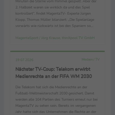
Minuten die Sterne vom Himmel gespielt. Aber der
2. Halbzeit waren sie wirklich da und das Spiel
kontrolliert“, findet MagentaTV- Experte Jürgen
Klopp. Thomas Müller bilanziert: „Die Spielanlage
vorwärts wie rückwärts ist bei den Spaniern so
dominant. Sie spielen mit viel Aufwand, Fleiß, Herz
MagentaSport / Jörg Krause, thinXpool TV GmbH
und Technik. Sie spielen mit allem.“ Luis de la ...
Medien / TV
19.07.2026
Nächster TV-Coup: Telekom erwirbt
Medienrechte an der FIFA WM 2030
Die Telekom hat sich die Medienrechte an der
Fußball-Weltmeisterschaft 2030 gesichert. Damit
werden alle 104 Partien des Turniers erneut nur bei
MagentaTV zu sehen sein. Bereits im vergangenen
Jahr hatte sich das Unternehmen die Rechte an der