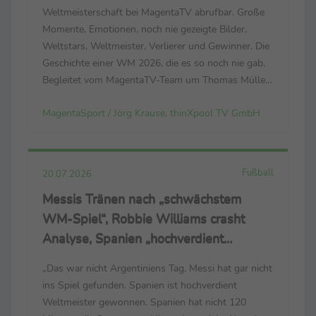
Weltmeisterschaft bei MagentaTV abrufbar. Große
Momente, Emotionen, noch nie gezeigte Bilder,
Weltstars, Weltmeister, Verlierer und Gewinner. Die
Geschichte einer WM 2026, die es so noch nie gab.
Begleitet vom MagentaTV-Team um Thomas Müller,
Mats Hummels, Tabea Kemme und dem neuen
MagentaSport / Jörg Krause, thinXpool TV GmbH
Bundestrainer Jürgen Klopp. (Der Link zum
Trailer: https://cloud.thinxpool.de/s/...
Fußball
20.07.2026
Messis Tränen nach „schwächstem
WM-Spiel“, Robbie Williams crasht
Analyse, Spanien „hochverdient
Weltmeister“
„Das war nicht Argentiniens Tag. Messi hat gar nicht
ins Spiel gefunden. Spanien ist hochverdient
Weltmeister gewonnen. Spanien hat nicht 120