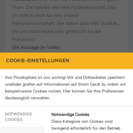
Team. Die spielen wie eine Klubmannschaft. Das
ist nicht einfach für eine andere
Nationalmannschaft. Die haben auch viel Qualität…
Sie sind auch heute sehr gefährlich für die
Franzosen.“
Die Aussage im Video:
https://www.clipro.tv/player?
COOKIE-EINSTELLUNGEN
publishJobID=YU1PRVlwWGdLR2RjM2tJVFI4YjZ
Vdz09
Ihre Privatsphäre ist uns wichtig! Wir und Drittanbieter speichern
Robbie Williams: „Die Welt hat eine Menge Liebe
und/oder greifen auf Informationen auf Ihrem Gerät zu, indem wir
für Messi“
beispielsweise Cookies nutzen. Hier können Sie Ihre Präferenzen
Superstar Robbie Williams war bei Toni und Felix
diesbezüglich verwalten.
Kroos bei LuppenTV zu Gast und sprach mit beiden
über verschiedene Fußball-Themen.
Notwendige Cookies
NOTWENDIGE
Über eine eher schwache Defensive des deutschen
COOKIES
Diese Kategorie von Cookies sind
Teams bei dieser WM:
„Das ist nicht normal für
zwingend erforderlich für den Betrieb