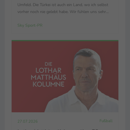
Umfeld. Die Türkei ist auch ein Land, wo ich selbst
vorher noch nie gelebt habe. Wir fühlen uns sehr
wohl. Wir sind sehr glücklich in der Stadt. Der Klub
Sky Sport-PR
hat ein enormes Potenzial, ...
Fußball
27.07.2026