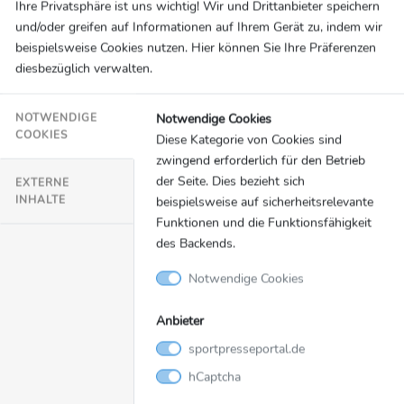
Ihre Privatsphäre ist uns wichtig! Wir und Drittanbieter speichern
Problem. Alle Spieler im Kader, werden ihre
und/oder greifen auf Informationen auf Ihrem Gerät zu, indem wir
Chancen haben. Die Saison ist sehr lang und es ist
beispielsweise Cookies nutzen. Hier können Sie Ihre Präferenzen
diesbezüglich verwalten.
nicht so als dass wir einen 30-Mann-Kader hätten.
Wir haben 23 Spieler und dann kommt jeder zum
Notwendige Cookies
NOTWENDIGE
Einsatz, das ist kein Problem.“
COOKIES
Diese Kategorie von Cookies sind
zwingend erforderlich für den Betrieb
Sky Experte Dietmar Hamann …
der Seite. Dies bezieht sich
EXTERNE
... zum Investorendeal der Bundesliga:
„Man muss
INHALTE
beispielsweise auf sicherheitsrelevante
schauen, was in England. Italien und Frankreich
Funktionen und die Funktionsfähigkeit
passiert, dort gibt es private Investoren und
des Backends.
irgendwann müssen wir uns auch ein Stück weit
Notwendige Cookies
öffnen. Die Alternative wäre gewesen, dass die
erste Liga sich von der zweiten trennt. Das hätte
Anbieter
dem gesamten Profifußball nicht geholfen. Der
sportpresseportal.de
größte Unterschied ist die Auslandsvermarktung.
hCaptcha
Wir müssen es professionalisieren. Wenn man