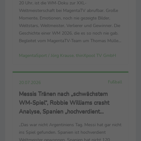
20 Uhr, ist die WM-Doku zur XXL-
Weltmeisterschaft bei MagentaTV abrufbar. Große
Momente, Emotionen, noch nie gezeigte Bilder,
Weltstars, Weltmeister, Verlierer und Gewinner. Die
Geschichte einer WM 2026, die es so noch nie gab.
Begleitet vom MagentaTV-Team um Thomas Müller,
Mats Hummels, Tabea Kemme und dem neuen
MagentaSport / Jörg Krause, thinXpool TV GmbH
Bundestrainer Jürgen Klopp. (Der Link zum
Trailer: https://cloud.thinxpool.de/s/...
Fußball
20.07.2026
Messis Tränen nach „schwächstem
WM-Spiel“, Robbie Williams crasht
Analyse, Spanien „hochverdient
Weltmeister“
„Das war nicht Argentiniens Tag. Messi hat gar nicht
ins Spiel gefunden. Spanien ist hochverdient
Weltmeister gewonnen. Spanien hat nicht 120