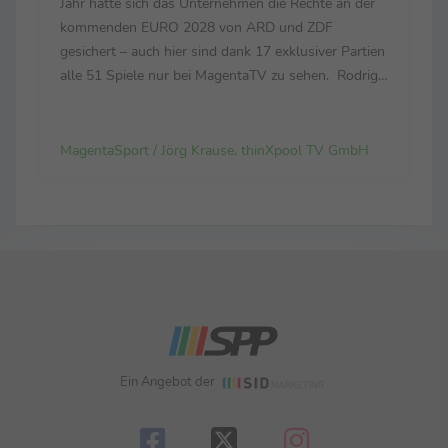
Jahr hatte sich das Unternehmen die Rechte an der
kommenden EURO 2028 von ARD und ZDF
gesichert – auch hier sind dank 17 exklusiver Partien
alle 51 Spiele nur bei MagentaTV zu sehen. Rodrigo
Diehl, im Vorstand der Telekom für das
Deutschland-Geschäft verantwortlich: „Es war für
uns eine Fußball...
MagentaSport / Jörg Krause, thinXpool TV GmbH
Ein Angebot der