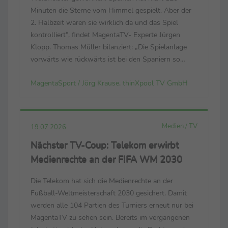
Minuten die Sterne vom Himmel gespielt. Aber der
2. Halbzeit waren sie wirklich da und das Spiel
kontrolliert“, findet MagentaTV- Experte Jürgen
Klopp. Thomas Müller bilanziert: „Die Spielanlage
vorwärts wie rückwärts ist bei den Spaniern so
dominant. Sie spielen mit viel Aufwand, Fleiß, Herz
MagentaSport / Jörg Krause, thinXpool TV GmbH
und Technik. Sie spielen mit allem.“ Luis de la ...
Medien / TV
19.07.2026
Nächster TV-Coup: Telekom erwirbt
Medienrechte an der FIFA WM 2030
Die Telekom hat sich die Medienrechte an der
Fußball-Weltmeisterschaft 2030 gesichert. Damit
werden alle 104 Partien des Turniers erneut nur bei
MagentaTV zu sehen sein. Bereits im vergangenen