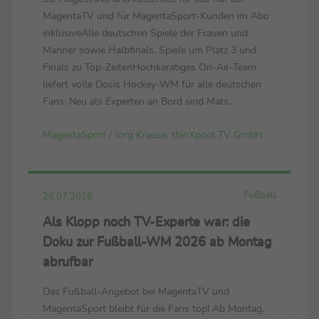
MagentaTV und für MagentaSport-Kunden im Abo
inklusiveAlle deutschen Spiele der Frauen und
Männer sowie Halbfinals, Spiele um Platz 3 und
Finals zu Top-ZeitenHochkarätiges On-Air-Team
liefert volle Dosis Hockey-WM für alle deutschen
Fans: Neu als Experten an Bord sind Mats
Grambusch und Selin Oruz – bei der Heim-EM noch
MagentaSport / Jörg Krause, thinXpool TV GmbH
Leistungsträger ihrer Nationalteams Der
Countdown läuft zur FIH ...
Fußball
26.07.2026
Als Klopp noch TV-Experte war: die
Doku zur Fußball-WM 2026 ab Montag
abrufbar
Das Fußball-Angebot bei MagentaTV und
MagentaSport bleibt für die Fans top! Ab Montag,