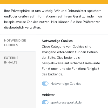
Hauptgrund im letzten Jahr war, dass die Physis
nicht gestimmt hat. Darauf wurde sehr viel Wert
Ihre Privatsphäre ist uns wichtig! Wir und Drittanbieter speichern
gelegt und ich bin sicher, dass wir von Anfang an
und/oder greifen auf Informationen auf Ihrem Gerät zu, indem wir
heute fit sind und die entsprechende Physis auf
beispielsweise Cookies nutzen. Hier können Sie Ihre Präferenzen
den Platz bringen, die wir in dieser Liga brauchen.“
diesbezüglich verwalten.
Notwendige Cookies
NOTWENDIGE
„Es wird noch enger für Klubs und Trainer“ –
COOKIES
Diese Kategorie von Cookies sind
zwingend erforderlich für den Betrieb
MagentaSport-Experten benennen 8
der Seite. Dies bezieht sich
EXTERNE
Aufstiegsaspiranten.
Die gesamten
INHALTE
beispielsweise auf sicherheitsrelevante
Einschätzungen:
https://thinxpool.files.com/f/7b00
Funktionen und die Funktionsfähigkeit
62bd4a57de55
des Backends.
Am Samstag kommt es zum absoluten Kracher
Notwendige Cookies
zwischen der SG Dynamo Dresden und dem TSV
1860 München. Als Heißmacher eine kleine O-
Anbieter
Ton-Collage beider Teams zur
sportpresseportal.de
Verwendung:
https://thinxpool.files.com/f/ee96d5