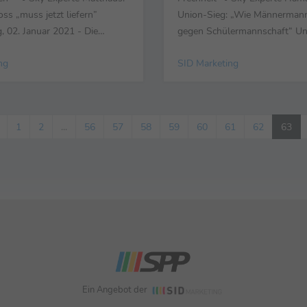
oss „muss jetzt liefern”
Union-Sieg: „Wie Männermann
, 02. Januar 2021 - Die
gegen Schülermannschaft“ Unt
 Stimmen zum tipico Topspiel
02. Januar 2021 - Die wichtig
ng
SID Marketing
eltages der Fußball-Bundesliga
Stimmen zu den
rtha BSC und FC Schalke 04
Samstagnachmittagspartien d
y. Bruno ...
Spieltages der Fußball-Bundes
Sky. Peter Bosz (Trainer Bayer
1
2
...
56
57
58
59
60
61
62
63
Leverkusen): „...
Ein Angebot der