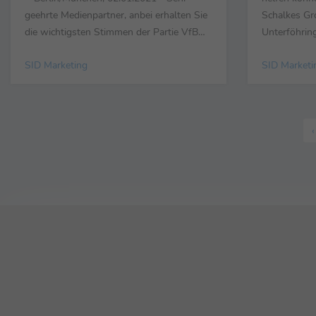
geehrte Medienpartner, anbei erhalten Sie
Schalkes Gr
die wichtigsten Stimmen der Partie VfB
Unterföhring
Stuttgart gegen RB Leipzig (0:1) - am 14.
wichtigsten
SID Marketing
SID Marketi
Spieltag der Fußball-Bundesliga
des 14. Spi
live bei DAZN. Julian Nagelsmann
zwischen He
(Trainer RB Leipzig) ... ... zum ...
(3:0) bei Sk
‹