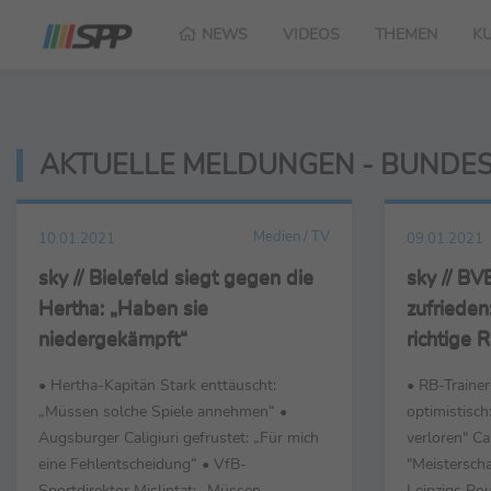
NEWS
VIDEOS
THEMEN
K
AKTUELLE MELDUNGEN - BUNDES
Medien / TV
10.01.2021
09.01.2021
sky // Bielefeld siegt gegen die
sky // BV
Hertha: „Haben sie
zufrieden:
niedergekämpft“
richtige 
• Hertha-Kapitän Stark enttäuscht:
• RB-Traine
„Müssen solche Spiele annehmen“ •
optimistisch
Augsburger Caligiuri gefrustet: „Für mich
verloren" C
eine Fehlentscheidung“ • VfB-
"Meisterscha
Sportdirektor Mislintat: „Müssen
Leipzigs Po