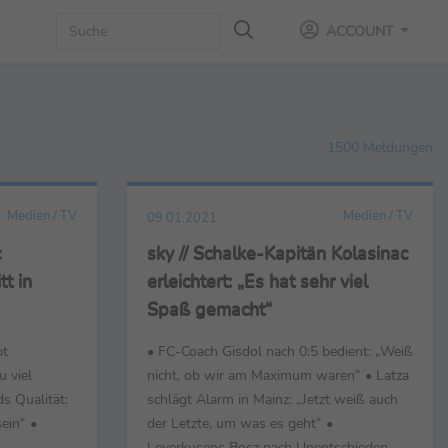
ACCOUNT
1500 Meldungen
Medien / TV
Medien / TV
09.01.2021
c
sky // Schalke-Kapitän Kolasinac
tt in
erleichtert: „Es hat sehr viel
Spaß gemacht“
bt
• FC-Coach Gisdol nach 0:5 bedient: „Weiß
u viel
nicht, ob wir am Maximum waren“ • Latza
s Qualität:
schlägt Alarm in Mainz: „Jetzt weiß auch
ein“ •
der Letzte, um was es geht“ •
Leverkusens Bosz nach Unentschieden