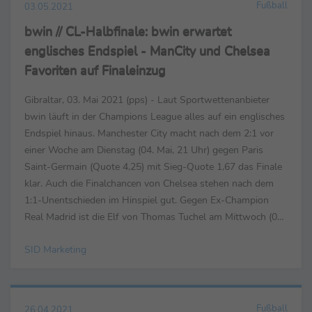
Fußball
03.05.2021
bwin // CL-Halbfinale: bwin erwartet
englisches Endspiel - ManCity und Chelsea
Favoriten auf Finaleinzug
Gibraltar, 03. Mai 2021 (pps) - Laut Sportwettenanbieter
bwin läuft in der Champions League alles auf ein englisches
Endspiel hinaus. Manchester City macht nach dem 2:1 vor
einer Woche am Dienstag (04. Mai, 21 Uhr) gegen Paris
Saint-Germain (Quote 4,25) mit Sieg-Quote 1,67 das Finale
klar. Auch die Finalchancen von Chelsea stehen nach dem
1:1-Unentschieden im Hinspiel gut. Gegen Ex-Champion
Real Madrid ist die Elf von Thomas Tuchel am Mittwoch (05.
Mai, 21 Uhr) mit Quote 2,25 knapp favorisiert...
SID Marketing
Fußball
26.04.2021