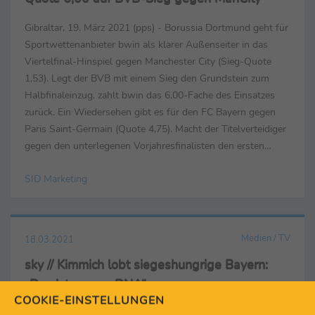
Gibraltar, 19. März 2021 (pps) - Borussia Dortmund geht für
Sportwettenanbieter bwin als klarer Außenseiter in das
Viertelfinal-Hinspiel gegen Manchester City (Sieg-Quote
1,53). Legt der BVB mit einem Sieg den Grundstein zum
Halbfinaleinzug, zahlt bwin das 6,00-Fache des Einsatzes
zurück. Ein Wiedersehen gibt es für den FC Bayern gegen
Paris Saint-Germain (Quote 4,75). Macht der Titelverteidiger
gegen den unterlegenen Vorjahresfinalisten den ersten
Schritt Richtung Halbfinale, zahlt bwin ...
SID Marketing
Medien / TV
18.03.2021
sky // Kimmich lobt siegeshungrige Bayern:
„Das ist unsere DNA“
COOKIE-EINSTELLUNGEN
• FCB-Coach Flick zum Konflikt mit Salihamidzic: „Haben