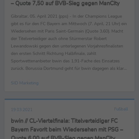
– Quote 7,50 auf BVB-Sieg gegen ManCity
Gibraltar, 05. April 2021 (pps) - In der Champions League
gibt es für den FC Bayern am Mittwoch (7. April, 21 Uhr) ein
Wiedersehen mit Paris Saint-Germain (Quote 3,60). Macht
der Titelverteidiger auch ohne Stürmerstar Robert
Lewandowski gegen den unterlegenen Vorjahresfinalisten
den ersten Schritt Richtung Halbfinale, zahlt
Sportwettenanbieter bwin das 1,91-Fache des Einsatzes
zurück. Borussia Dortmund geht für bwin dagegen als klarer
Außenseiter in das Viertelfinal-Hinspiel gegen Ilkay Gü...
SID Marketing
Fußball
19.03.2021
bwin // CL-Viertelfinale: Titelverteidiger FC
Bayern Favorit beim Wiedersehen mit PSG –
Quote 6,00 auf BVB-Sieg gegen ManCity