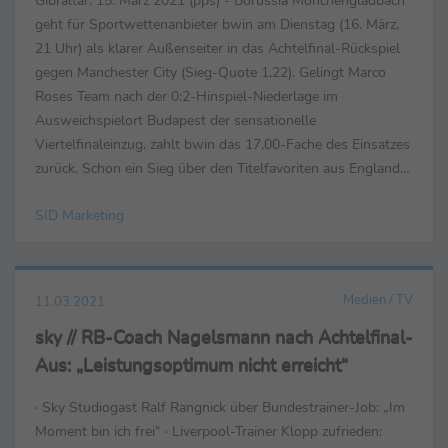
geht für Sportwettenanbieter bwin am Dienstag (16. März,
21 Uhr) als klarer Außenseiter in das Achtelfinal-Rückspiel
gegen Manchester City (Sieg-Quote 1,22). Gelingt Marco
Roses Team nach der 0:2-Hinspiel-Niederlage im
Ausweichspielort Budapest der sensationelle
Viertelfinaleinzug, zahlt bwin das 17,00-Fache des Einsatzes
zurück. Schon ein Sieg über den Titelfavoriten aus England
ist mit Quote 12,00 notiert. CL-Titel: ManCity ...
SID Marketing
Medien / TV
11.03.2021
sky // RB-Coach Nagelsmann nach Achtelfinal-
Aus: „Leistungsoptimum nicht erreicht“
· Sky Studiogast Ralf Rangnick über Bundestrainer-Job: „Im
Moment bin ich frei“ · Liverpool-Trainer Klopp zufrieden: