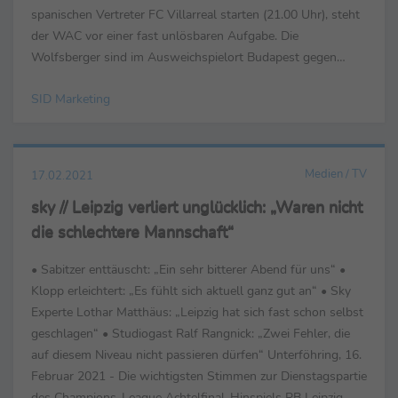
spanischen Vertreter FC Villarreal starten (21.00 Uhr), steht
der WAC vor einer fast unlösbaren Aufgabe. Die
Wolfsberger sind im Ausweichspielort Budapest gegen
Tottenham Hotspur (Quote 1,44) deutlicher Außenseiter.
SID Marketing
Gelingt dem ...
Medien / TV
17.02.2021
sky // Leipzig verliert unglücklich: „Waren nicht
die schlechtere Mannschaft“
• Sabitzer enttäuscht: „Ein sehr bitterer Abend für uns“ •
Klopp erleichtert: „Es fühlt sich aktuell ganz gut an“ • Sky
Experte Lothar Matthäus: „Leipzig hat sich fast schon selbst
geschlagen“ • Studiogast Ralf Rangnick: „Zwei Fehler, die
auf diesem Niveau nicht passieren dürfen“ Unterföhring, 16.
Februar 2021 - Die wichtigsten Stimmen zur Dienstagspartie
des Champions-League Achtelfinal-Hinspiels RB Leipzig –