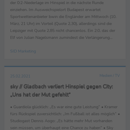
der 0:2-Niederlage im Hinspiel in die nächste Runde
einziehen. Im Ausweichspielort Budapest erwartet
Sportwettenanbieter bwin die Engländer am Mittwoch (10.
März, 21 Uhr) im Vorteil (Quote 2,30), allerdings sind die
Leipziger mit Quote 2,85 nicht chancenlos. Ein 2:0, das der
Elf von Julian Nagelsmann zumindest die Verlängerung
ermöglichen würde, ist mit Quote 15,50 ...
SID Marketing
Medien / TV
25.02.2021
sky // Gladbach verliert Hinspiel gegen City:
„Uns hat der Mut gefehlt“
• Guardiola glücklich: „Es war eine gute Leistung“ • Kramer
fürs Rückspiel zuversichtlich: „Im Fußball ist alles möglich“ •
Studiogast Dennis Aogo: „Es hätte mehr Mut vorhanden
sein müssen, um überhaupt eine Chance zu haben“ • Sky