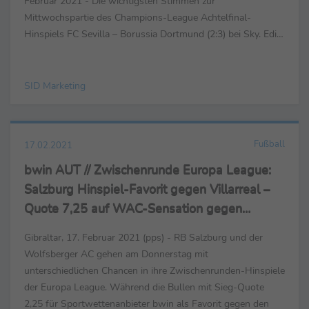
Februar 2021 - Die wichtigsten Stimmen zur
Mittwochspartie des Champions-League Achtelfinal-
Hinspiels FC Sevilla – Borussia Dortmund (2:3) bei Sky. Edin
Terzic (Trainer Borussia Dortmund) ... … zum...
SID Marketing
Fußball
17.02.2021
bwin AUT // Zwischenrunde Europa League:
Salzburg Hinspiel-Favorit gegen Villarreal –
Quote 7,25 auf WAC-Sensation gegen
Tottenham
Gibraltar, 17. Februar 2021 (pps) - RB Salzburg und der
Wolfsberger AC gehen am Donnerstag mit
unterschiedlichen Chancen in ihre Zwischenrunden-Hinspiele
der Europa League. Während die Bullen mit Sieg-Quote
2,25 für Sportwettenanbieter bwin als Favorit gegen den