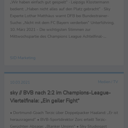
„Wir haben einfach gut gespielt“ · Leipzigs Klostermann
bedient: „Haben nicht alles auf den Platz gebracht“ · Sky
Experte Lothar Matthäus warnt DFB bei Bundestrainer-
Suche: „Nicht mit dem FC Bayern verderben“ Unterföhring,
10. März 2021 - Die wichtigsten Stimmen zur
Mittwochspartie des Champions League Achtelfinal-
Rückspiels FC Liverpool – RB Leipzig (2:...
SID Marketing
Medien / TV
10.03.2021
sky // BVB nach 2:2 im Champions-League-
Viertelfinale: „Ein geiler Fight“
• Dortmund-Coach Terzic über Doppelpacker Haaland: „Er ist
herausragend“ • BVB-Sportdirektor Zorc erteilt Terzic-
Gerüchten Absage: „Blanker Unsinn“ • Sky Studiogast