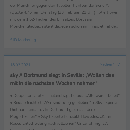
der Münchner gegen den Tabellen-Fünften der Serie A
(Quote 4,75) am Dienstag (23. Februar, 21 Uhr) notiert bwin
mit dem 1,62-Fachen des Einsatzes. Borussia
Mönchengladbach steht dagegen schon im Hinspiel mit dem
Rücken zur Wand. Einen Sieg der Fohlen gegen Titel-Favorit
SID Marketing
...
Medien / TV
18.02.2021
sky // Dortmund siegt in Sevilla: „Wollen das
mit in die nächsten Wochen nehmen“
• Doppeltorschütze Haaland ragt heraus: „Alle waren bereit“
• Reus erleichtert: „Wir sind ruhig geblieben“ • Sky Experte
Dietmar Hamann: „In Dortmund gibt es andere
Möglichkeiten“ • Sky Experte Benedikt Höwedes: „Kann
Roses Entscheidung nachvollziehen“ Unterföhring, 17.