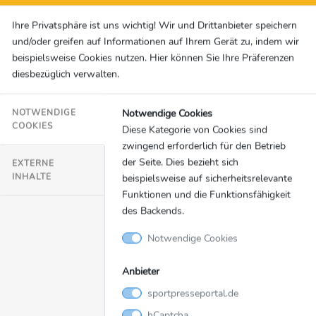
das aus der Welt geschafft“ • Bayerns Choupo-Moting über
Ihre Privatsphäre ist uns wichtig! Wir und Drittanbieter speichern
Stimmung im Verein: „Die Presse braucht immer was zum
und/oder greifen auf Informationen auf Ihrem Gerät zu, indem wir
Schreiben“ • Der FCB unter den letzten Acht: „Sind dort, wo
beispielsweise Cookies nutzen. Hier können Sie Ihre Präferenzen
wir uns wohlfühlen“ • Sky Experte Lothar Matthäus zu
diesbezüglich verwalten.
Bayerns Titelchancen in Europa: „City ist der stärkste
Konkurrent“ Unterföhring, 17. März 2021 - Die wichtigsten
Notwendige Cookies
NOTWENDIGE
Stimmen zur Mittwochspartie des Champions League
COOKIES
Diese Kategorie von Cookies sind
Achtelfinal-Rückspiels FC ...
zwingend erforderlich für den Betrieb
der Seite. Dies bezieht sich
EXTERNE
SID Marketing
INHALTE
beispielsweise auf sicherheitsrelevante
Funktionen und die Funktionsfähigkeit
des Backends.
Fußball
17.03.2021
Notwendige Cookies
SKY // Gladbach-Trainer Rose über City:
Anbieter
"Waren eine Nummer zu groß"
sportpresseportal.de
• Kapitän Stindl ehrlich: "Haben uns regelrecht
hCaptcha