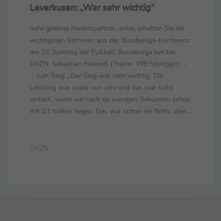
Leverkusen: „War sehr wichtig“
Sehr geehrte Medienpartner, anbei erhalten Sie die
wichtigsten Stimmen aus der Bundesliga-Konferenz
am 33. Spieltag der Fußball-Bundesliga live bei
DAZN. Sebastian Hoeneß (Trainer VfB Stuttgart) ...
... zum Sieg: „Der Sieg war sehr wichtig. Die
Leistung war super von uns und das war nicht
einfach, wenn wir nach so wenigen Sekunden schon
mit 0:1 hinten liegen. Das war schon ein Brett, aber
wir haben das Spiel dann gedreht und einen
verdienten Sieg eingefahren.“ ... zur defensiven
Leistung...
DAZN