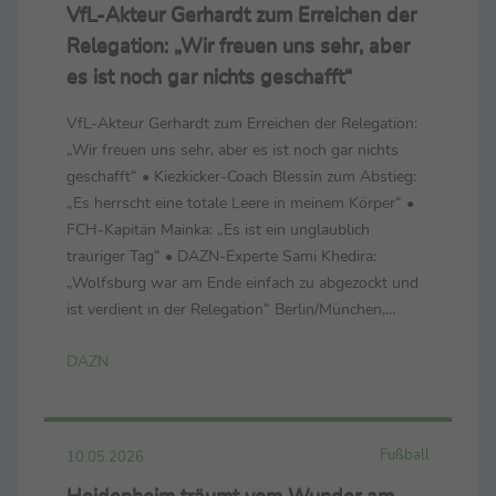
VfL-Akteur Gerhardt zum Erreichen der
Relegation: „Wir freuen uns sehr, aber
es ist noch gar nichts geschafft“
VfL-Akteur Gerhardt zum Erreichen der Relegation:
„Wir freuen uns sehr, aber es ist noch gar nichts
geschafft“ • Kiezkicker-Coach Blessin zum Abstieg:
„Es herrscht eine totale Leere in meinem Körper“ •
FCH-Kapitän Mainka: „Es ist ein unglaublich
trauriger Tag“ • DAZN-Experte Sami Khedira:
„Wolfsburg war am Ende einfach zu abgezockt und
ist verdient in der Relegation“ Berlin/München,
16.05.2026 - Sehr geehrte Medienpartner, anbei
DAZN
erhalten Sie die wichtigsten Stimmen aus ...
Fußball
10.05.2026
Heidenheim träumt vom Wunder am