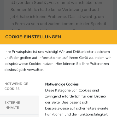
ist
(vor dem Spiel)
:
„Erst einmal war ich über den
Sommer fit. Ich hatte keine Verletzung und auch
jetzt habe ich keine Probleme. Das ist wichtig, um
in Form zu sein und zudem kommt mir der Spielstil
der Bayern sowie der gelungene Saisonstart
COOKIE-EINSTELLUNGEN
entgegen.“
... zur Frage, was heute entscheidend sein könnte
Ihre Privatsphäre ist uns wichtig! Wir und Drittanbieter speichern
gegen die Katalanen
(vor dem Spiel)
:
„Der
und/oder greifen auf Informationen auf Ihrem Gerät zu, indem wir
Schlüssel im Spiel gegen Barcelona ist, heute sehr
beispielsweise Cookies nutzen. Hier können Sie Ihre Präferenzen
aggressiv zu spielen. Wir müssen unserem
diesbezüglich verwalten.
Gegner unser Spiel von Beginn an aufzwingen und
ähnlich auftreten wie bisher in der Bundesliga.“
Notwendige Cookies
NOTWENDIGE
COOKIES
Diese Kategorie von Cookies sind
DAZN-Experte Michael Ballack
zwingend erforderlich für den Betrieb
... zur Niederlage der Bayern:
„Es war einfach
der Seite. Dies bezieht sich
EXTERNE
insgesamt zu wenig von den Bayern. Sie haben gut
INHALTE
beispielsweise auf sicherheitsrelevante
Funktionen und die Funktionsfähigkeit
angefangen, dann schnell das Gegentor