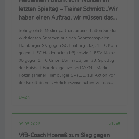
letzten Spieltag – Trainer Schmidt: „Wir
haben einen Auftrag, wir müssen das
Spiel gewinnen“
Sehr geehrte Medienpartner, anbei erhalten Sie die
wichtigsten Stimmen aus den Sonntagsspielen
Hamburger SV gegen SC Freiburg (3:2), 1. FC Köln
gegen 1. FC Heidenheim (1:3) sowie 1. FSV Mainz
05 gegen 1. FC Union Berlin (1:3) am 33. Spieltag
der Fußball-Bundesliga live bei DAZN. Merlin
Polzin (Trainer Hamburger SV) ... … zur Aktion vor
der Nordtribüne: „Ehrlicherweise haben wir das
schon ein paar Tage länger geplant. Es ist nicht
DAZN
selbstverständlich, wie uns die Fans unterstützt ...
Fußball
09.05.2026
VfB-Coach Hoeneß zum Sieg gegen