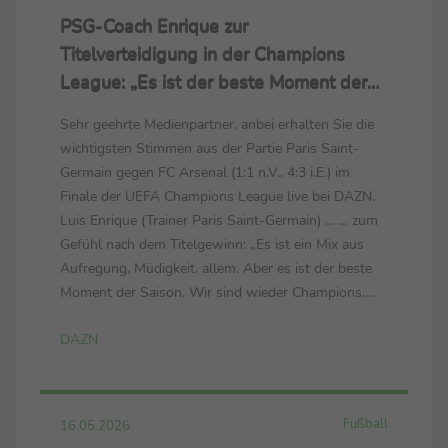
PSG-Coach Enrique zur
Titelverteidigung in der Champions
League: „Es ist der beste Moment der
Saison“
Sehr geehrte Medienpartner, anbei erhalten Sie die
wichtigsten Stimmen aus der Partie Paris Saint-
Germain gegen FC Arsenal (1:1 n.V., 4:3 i.E.) im
Finale der UEFA Champions League live bei DAZN.
Luis Enrique (Trainer Paris Saint-Germain) ... … zum
Gefühl nach dem Titelgewinn: „Es ist ein Mix aus
Aufregung, Müdigkeit, allem. Aber es ist der beste
Moment der Saison. Wir sind wieder Champions,
zum zweiten Mal in Folge. Das ist unglaublich. Wir
DAZN
haben es wegen unserer Fans verdient. Wir ...
Fußball
16.05.2026